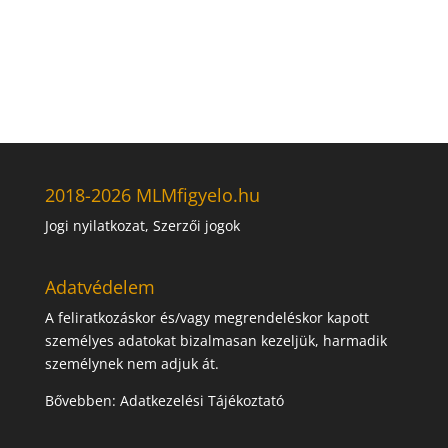
akár személyesen is találkozunk és egy nagy
beszélgetés mellett élményekkel gazdagodva
folytatjuk tovább utunkat a Földön!
Üdvözlettel,
Szilágyi Gergely
2018-2026 MLMfigyelo.hu
Jogi nyilatkozat, Szerzői jogok
Adatvédelem
A feliratkozáskor és/vagy megrendeléskor kapott
személyes adatokat bizalmasan kezeljük, harmadik
személynek nem adjuk át.
Bővebben:
Adatkezelési Tájékoztató