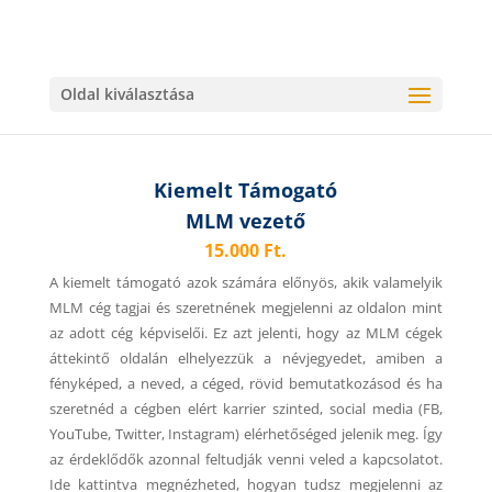
Oldal kiválasztása
Kiemelt Támogató
MLM vezető
15.000 Ft.
A kiemelt támogató azok számára előnyös, akik valamelyik
MLM cég tagjai és szeretnének megjelenni az oldalon mint
az adott cég képviselői. Ez azt jelenti, hogy az MLM cégek
áttekintő oldalán elhelyezzük a névjegyedet, amiben a
fényképed, a neved, a céged, rövid bemutatkozásod és ha
szeretnéd a cégben elért karrier szinted, social media (FB,
YouTube, Twitter, Instagram) elérhetőséged jelenik meg. Így
az érdeklődők azonnal feltudják venni veled a kapcsolatot.
Ide kattintva megnézheted, hogyan tudsz megjelenni az