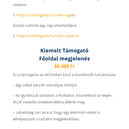
oldalon:
1.
https://mlmfigyelo.hu/mlm-cegek/
Ezután kattints egy cég ismertetőjére.
2.
https://mlmfigyelo.hu/mlm-vezetok/
Kiemelt Támogató
Főoldal megjelenés
60.000 Ft
Ez a támogatás az előzőeken kívül a következőt tartalmazza:
– Egy veled készült személyes interjút.
– Az így készült tartalom a főoldalon, közvetlenül az elején,
MLM vezetők címkével ellátva jelenik meg.
– Lehetőség van arra is, hogy egy életmód videót is
elhelyezzünk a tartalmi megjelenésben.