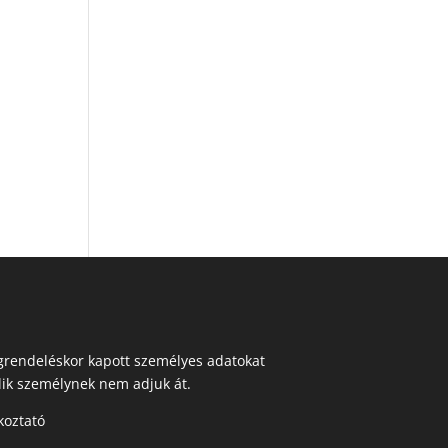
egrendeléskor kapott személyes adatokat
ik személynek nem adjuk át.
koztató