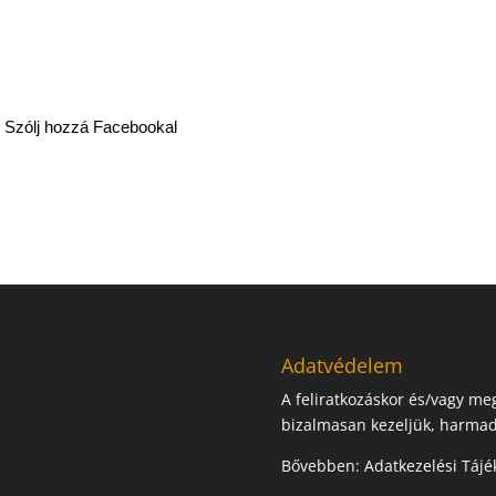
Szólj hozzá Facebookal
Adatvédelem
A feliratkozáskor és/vagy m
bizalmasan kezeljük, harmad
Bővebben:
Adatkezelési Tájé