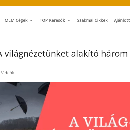
MLM Cégek
TOP Keresők
Szakmai Cikkek
Ajánlot
A világnézetünket alakító három
ó Videók