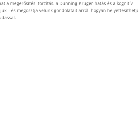
at a megerősítési torzítás, a Dunning-Kruger-hatás és a kognitív
djuk – és megosztja velünk gondolatait arról, hogyan helyettesíthetj
udással.