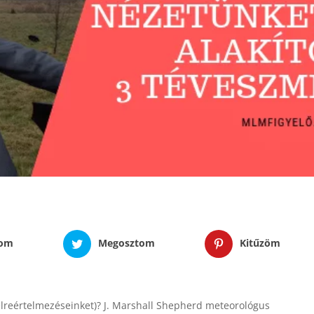
tom
Megosztom
Kitűzöm
élreértelmezéseinket)? J. Marshall Shepherd meteorológus