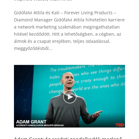
Gidófalvi Attila és Kati – Forever Living Products –
Diamond Manager Gidófalvi Attila hihetetlen karriere
a network marketing szakmában megingathatatlan
hitével kezdődött. Hitt a lehetőségben, a cégben, az
álmok és a csapat erejében, teljes odaadással,
meggyőződésből...