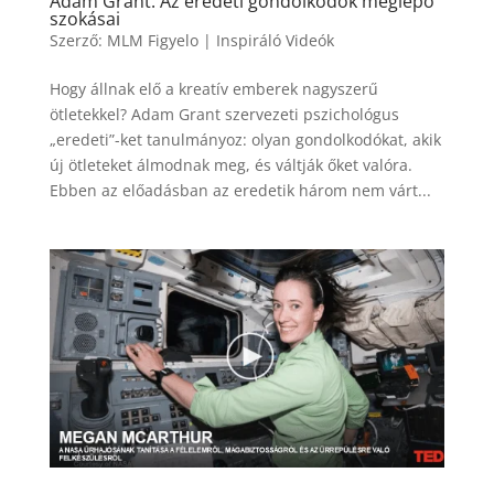
Adam Grant: Az eredeti gondolkodók meglepő
szokásai
Szerző:
MLM Figyelo
|
Inspiráló Videók
Hogy állnak elő a kreatív emberek nagyszerű
ötletekkel? Adam Grant szervezeti pszichológus
„eredeti”-ket tanulmányoz: olyan gondolkodókat, akik
új ötleteket álmodnak meg, és váltják őket valóra.
Ebben az előadásban az eredetik három nem várt...