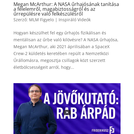
Megan McArthur: A NASA űrhajósának tanítása
a félelemről, magabiztosságról és az
űrrepülésre való felkészülésről
Szerző:
MLM Figyelo
|
Inspiráló Videók
Hogyan készülhet fel egy űrhajós fizikálisan és
mentálisan az űrbe való kilövésre? A NASA űrhajósa,
Megan McArthur, aki 2021 áprilisában a SpaceX
Crew-2 küldetés keretében repült a Nemzetközi
Űrállomásra, megosztja csillagok közt szerzett
életbölcsességeit arról, hogy...