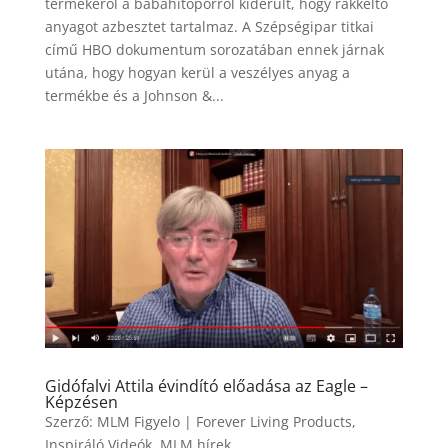
termékéről a babahitőporról kiderült, hogy rákkeltő
anyagot azbesztet tartalmaz. A Szépségipar titkai
című HBO dokumentum sorozatában ennek járnak
utána, hogy hogyan kerül a veszélyes anyag a
termékbe és a Johnson &...
Gidófalvi Attila évindító előadása az Eagle –
Képzésen
Szerző:
MLM Figyelo
|
Forever Living Products
,
Inspiráló Videók
,
MLM hírek