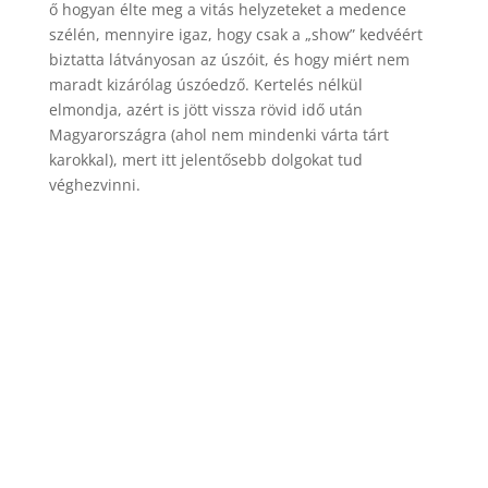
ő hogyan élte meg a vitás helyzeteket a medence
szélén, mennyire igaz, hogy csak a „show” kedvéért
biztatta látványosan az úszóit, és hogy miért nem
maradt kizárólag úszóedző. Kertelés nélkül
elmondja, azért is jött vissza rövid idő után
Magyarországra (ahol nem mindenki várta tárt
karokkal), mert itt jelentősebb dolgokat tud
véghezvinni.