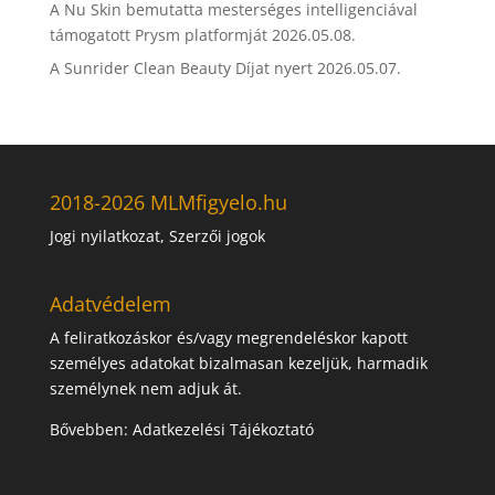
A Nu Skin bemutatta mesterséges intelligenciával
támogatott Prysm platformját
2026.05.08.
A Sunrider Clean Beauty Díjat nyert
2026.05.07.
2018-2026 MLMfigyelo.hu
Jogi nyilatkozat, Szerzői jogok
Adatvédelem
A feliratkozáskor és/vagy megrendeléskor kapott
személyes adatokat bizalmasan kezeljük, harmadik
személynek nem adjuk át.
Bővebben:
Adatkezelési Tájékoztató