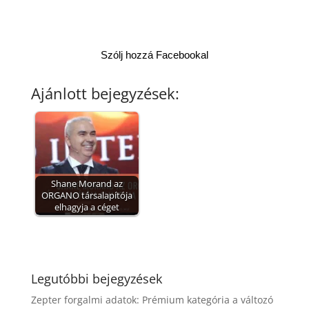
Szólj hozzá Facebookal
Ajánlott bejegyzések:
Shane Morand az
ORGANO társalapítója
elhagyja a céget
Legutóbbi bejegyzések
Zepter forgalmi adatok: Prémium kategória a változó