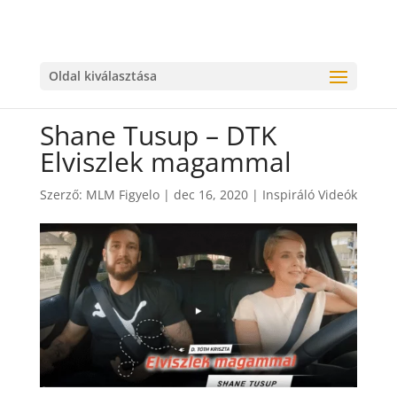
Oldal kiválasztása
Shane Tusup – DTK
Elviszlek magammal
Szerző:
MLM Figyelo
|
dec 16, 2020
|
Inspiráló Videók