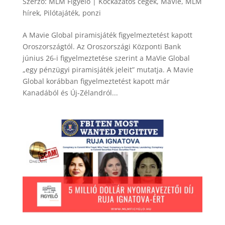
Szerző:
MLM Figyelo
|
Kockázatos cégek
,
MaVie
,
MLM
hírek
,
Pilótajáték
,
ponzi
A Mavie Global piramisjáték figyelmeztetést kapott
Oroszországtól. Az Oroszországi Központi Bank
június 26-i figyelmeztetése szerint a MaVie Global
„egy pénzügyi piramisjáték jeleit” mutatja. A Mavie
Global korábban figyelmeztetést kapott már
Kanadából és Új-Zélandról...