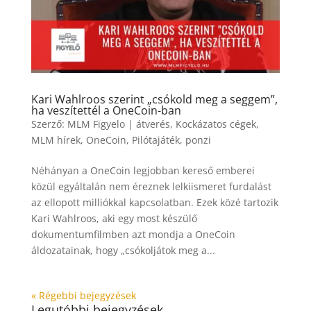
Kari Wahlroos szerint „csókold meg a seggem”,
ha veszítettél a OneCoin-ban
Szerző:
MLM Figyelo
|
átverés
,
Kockázatos cégek
,
MLM hírek
,
OneCoin
,
Pilótajáték
,
ponzi
Néhányan a OneCoin legjobban kereső emberei
közül egyáltalán nem éreznek lelkiismeret furdalást
az ellopott milliókkal kapcsolatban. Ezek közé tartozik
Kari Wahlroos, aki egy most készülő
dokumentumfilmben azt mondja a OneCoin
áldozatainak, hogy „csókoljátok meg a...
« Régebbi bejegyzések
Legutóbbi bejegyzések