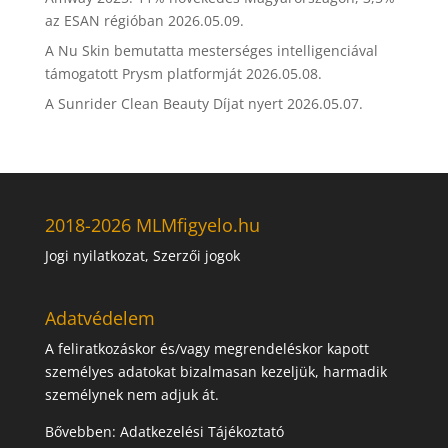
az ESAN régióban
2026.05.09.
A Nu Skin bemutatta mesterséges intelligenciával
támogatott Prysm platformját
2026.05.08.
A Sunrider Clean Beauty Díjat nyert
2026.05.07.
2018-2026 MLMfigyelo.hu
Jogi nyilatkozat, Szerzői jogok
Adatvédelem
A feliratkozáskor és/vagy megrendeléskor kapott
személyes adatokat bizalmasan kezeljük, harmadik
személynek nem adjuk át.
Bővebben:
Adatkezelési Tájékoztató