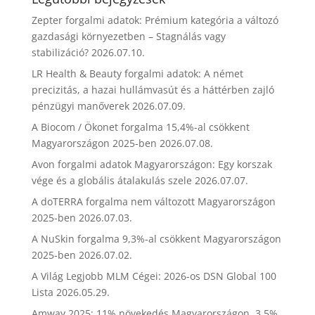
Zepter forgalmi adatok: Prémium kategória a változó
gazdasági környezetben – Stagnálás vagy
stabilizáció?
2026.07.10.
LR Health & Beauty forgalmi adatok: A német
precizitás, a hazai hullámvasút és a háttérben zajló
pénzügyi manőverek
2026.07.09.
A Biocom / Ökonet forgalma 15,4%-al csökkent
Magyarországon 2025-ben
2026.07.08.
Avon forgalmi adatok Magyarországon: Egy korszak
vége és a globális átalakulás szele
2026.07.07.
A doTERRA forgalma nem változott Magyarországon
2025-ben
2026.07.03.
A NuSkin forgalma 9,3%-al csökkent Magyarországon
2025-ben
2026.07.02.
A Világ Legjobb MLM Cégei: 2026-os DSN Global 100
Lista
2026.05.29.
Amway 2025: 11% növekedés Magyarországon, 3,5%