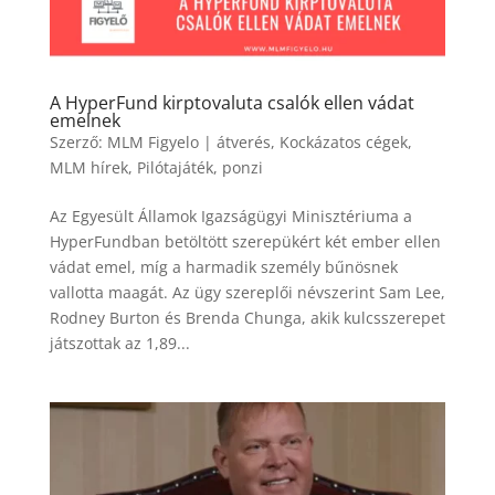
A HyperFund kirptovaluta csalók ellen vádat
emelnek
Szerző:
MLM Figyelo
|
átverés
,
Kockázatos cégek
,
MLM hírek
,
Pilótajáték
,
ponzi
Az Egyesült Államok Igazságügyi Minisztériuma a
HyperFundban betöltött szerepükért két ember ellen
vádat emel, míg a harmadik személy bűnösnek
vallotta maagát. Az ügy szereplői névszerint Sam Lee,
Rodney Burton és Brenda Chunga, akik kulcsszerepet
játszottak az 1,89...