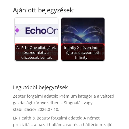
Ajánlott bejegyzések:
Az EchoOne pilótajáték
Infinity X néven indult
összeomlott, a
újra az összeomlott
kifizetések leálltak
Infinity…
Legutóbbi bejegyzések
Zepter forgalmi adatok: Prémium kategória a változó
gazdasági környezetben – Stagnálás vagy
stabilizáció?
2026.07.10.
LR Health & Beauty forgalmi adatok: A német
precizitás, a hazai hullámvasút és a háttérben zajló