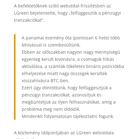
A befektetőknek szóló weboldal-frissítésben az
LGreen bejelentette, hogy „felfüggesztik a pénzügyi
tranzakciókat”.
A panamai esemény óta (pontosan 6 hete) több
kihívással is szembesültünk.
Ebben az időszakban nagyon nagy mennyiségű
egyenleg került kivonásra, a csomagok hibás
aktiválása, a számlák tökéletes bináris pozíciókba
elhelyezése miatt nagy összegek kerültek
visszahívásra BTC-ben.
Ezért úgy döntöttünk, hogy felfüggesztjük a
pénzügyi tranzakciókat, azonosítjuk és
megbüntetjük az ilyen felhasználókat, amíg a
probléma meg nem oldódik.
Mindenkit folyamatosan tájékoztatni fogunk.
A közlemény időpontjában az LGreen weboldala