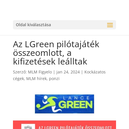
Oldal kiválasztása
Az LGreen pilótajáték
összeomlott, a
kifizetések leálltak
Szerző:
MLM Figyelo
|
jan 24, 2024
|
Kockázatos
cégek
,
MLM hírek
,
ponzi