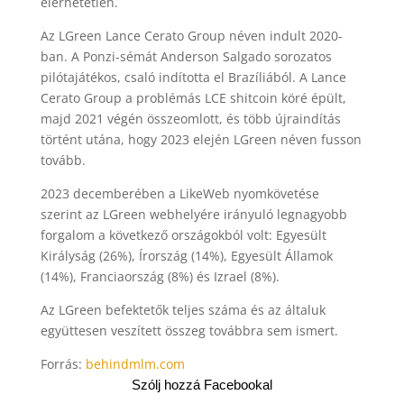
elérhetetlen.
Az LGreen Lance Cerato Group néven indult 2020-
ban. A Ponzi-sémát Anderson Salgado sorozatos
pilótajátékos, csaló indította el Brazíliából. A Lance
Cerato Group a problémás LCE shitcoin köré épült,
majd 2021 végén összeomlott, és több újraindítás
történt utána, hogy 2023 elején LGreen néven fusson
tovább.
2023 decemberében a LikeWeb nyomkövetése
szerint az LGreen webhelyére irányuló legnagyobb
forgalom a következő országokból volt: Egyesült
Királyság (26%), Írország (14%), Egyesült Államok
(14%), Franciaország (8%) és Izrael (8%).
Az LGreen befektetők teljes száma és az általuk
együttesen veszített összeg továbbra sem ismert.
Forrás:
behindmlm.com
Szólj hozzá Facebookal