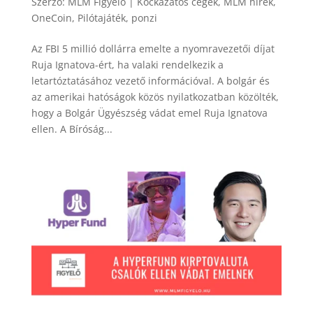
Szerző:
MLM Figyelo
|
Kockázatos cégek
,
MLM hírek
,
OneCoin
,
Pilótajáték
,
ponzi
Az FBI 5 millió dollárra emelte a nyomravezetői díjat
Ruja Ignatova-ért, ha valaki rendelkezik a
letartóztatásához vezető információval. A bolgár és
az amerikai hatóságok közös nyilatkozatban közölték,
hogy a Bolgár Ügyészség vádat emel Ruja Ignatova
ellen. A Bíróság...