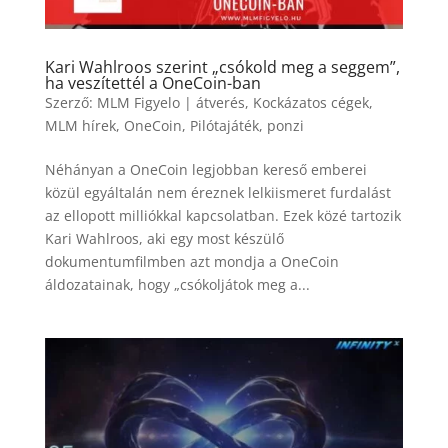
Kari Wahlroos szerint „csókold meg a seggem”,
ha veszítettél a OneCoin-ban
Szerző:
MLM Figyelo
|
átverés
,
Kockázatos cégek
,
MLM hírek
,
OneCoin
,
Pilótajáték
,
ponzi
Néhányan a OneCoin legjobban kereső emberei
közül egyáltalán nem éreznek lelkiismeret furdalást
az ellopott milliókkal kapcsolatban. Ezek közé tartozik
Kari Wahlroos, aki egy most készülő
dokumentumfilmben azt mondja a OneCoin
áldozatainak, hogy „csókoljátok meg a...