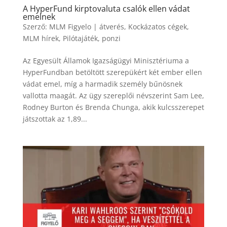
A HyperFund kirptovaluta csalók ellen vádat
emelnek
Szerző:
MLM Figyelo
|
átverés
,
Kockázatos cégek
,
MLM hírek
,
Pilótajáték
,
ponzi
Az Egyesült Államok Igazságügyi Minisztériuma a
HyperFundban betöltött szerepükért két ember ellen
vádat emel, míg a harmadik személy bűnösnek
vallotta maagát. Az ügy szereplői névszerint Sam Lee,
Rodney Burton és Brenda Chunga, akik kulcsszerepet
játszottak az 1,89...