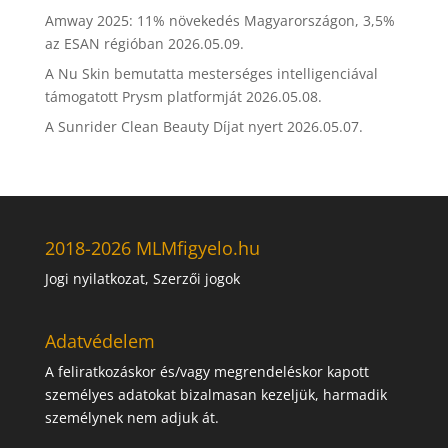
Amway 2025: 11% növekedés Magyarországon, 3,5%
az ESAN régióban
2026.05.09.
A Nu Skin bemutatta mesterséges intelligenciával
támogatott Prysm platformját
2026.05.08.
A Sunrider Clean Beauty Díjat nyert
2026.05.07.
2018-2026 MLMfigyelo.hu
Jogi nyilatkozat, Szerzői jogok
Adatvédelem
A feliratkozáskor és/vagy megrendeléskor kapott
személyes adatokat bizalmasan kezeljük, harmadik
személynek nem adjuk át.