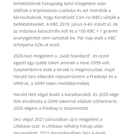
befektetőinek hónapokig tartó hitegetése után
átálltak a kriptovaluta-csalásba és azt mondták a
károsultaknak, hogy KaratGold Coin-ra (KBC) váltják a
befektetéseiket. A KBC 2019. július 4-én indult el, de
az indulása katasztrófa volt és a 100 KBC = 1 gramm
aranyígéretet nem tartották be. Pár nap alatt a KBC
árfolyama 62%-ot esett.
2020-ban megjelent a „Gold Standard”, és ezzel
együtt egy újabb token aminek a neve G999 volt.
Szeptemberre ezek a tervek is meghiúsultak, majd
Harald Seiz elkezdte népszerűsíteni a Freebayt és a
V999-et, a G999 token melléktermékét.
Harald Heit végül kivált a Karatbarsból, és 2020 vége
felé elindította a G999 tokennel ellátott GSPartnerst.
2020 végére a Freebay is összeomlott.
Seiz végül 2021 júniusában újra megjelent a
Lifebase-szel. A Lifebase néhány hónap után
összeomlott. 2021 decemberében Seiz e-mailt