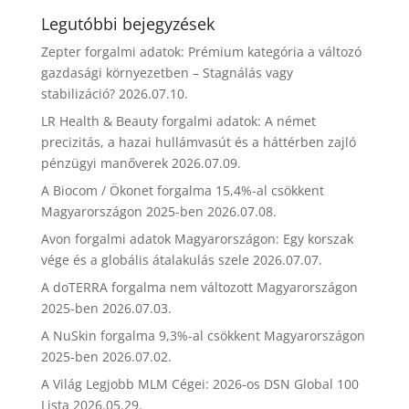
Legutóbbi bejegyzések
Zepter forgalmi adatok: Prémium kategória a változó
gazdasági környezetben – Stagnálás vagy
stabilizáció?
2026.07.10.
LR Health & Beauty forgalmi adatok: A német
precizitás, a hazai hullámvasút és a háttérben zajló
pénzügyi manőverek
2026.07.09.
A Biocom / Ökonet forgalma 15,4%-al csökkent
Magyarországon 2025-ben
2026.07.08.
Avon forgalmi adatok Magyarországon: Egy korszak
vége és a globális átalakulás szele
2026.07.07.
A doTERRA forgalma nem változott Magyarországon
2025-ben
2026.07.03.
A NuSkin forgalma 9,3%-al csökkent Magyarországon
2025-ben
2026.07.02.
A Világ Legjobb MLM Cégei: 2026-os DSN Global 100
Lista
2026.05.29.