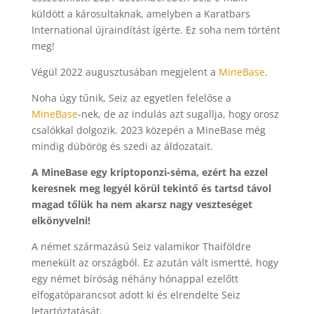
küldött a károsultaknak, amelyben a Karatbars
International újraindítást ígérte. Ez soha nem történt
meg!
Végül 2022 augusztusában megjelent a
MineBase
.
Noha úgy tűnik, Seiz az egyetlen felelőse a
MineBase
-nek, de az indulás azt sugallja, hogy orosz
csalókkal dolgozik. 2023 közepén a MineBase még
mindig dübörög és szedi az áldozatait.
A MineBase egy kriptoponzi-séma, ezért ha ezzel
keresnek meg legyél körül tekintő és tartsd távol
magad tőlük ha nem akarsz nagy veszteséget
elkönyvelni!
A német származású Seiz valamikor Thaiföldre
menekült az országból. Ez azután vált ismertté, hogy
egy német bíróság néhány hónappal ezelőtt
elfogatóparancsot adott ki és elrendelte Seiz
letartóztatását.