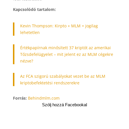
Kapcsolódó tartalom:
Kevin Thompson: Kirpto + MLM = jogilag
lehetetlen
Értékpapírnak minősített 37 kriptót az amerikai
Tőzsdefelügyelet – mit jelent ez az MLM cégekre
nézve?
Az FCA szigorú szabályokat vezet be az MLM
kriptobefektetési rendszerekre
Forrás:
Behindmlm.com
Szólj hozzá Facebookal