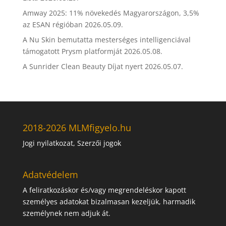
Amway 2025: 11% növekedés Magyarországon, 3,5%
az ESAN régióban
2026.05.09.
A Nu Skin bemutatta mesterséges intelligenciával
támogatott Prysm platformját
2026.05.08.
A Sunrider Clean Beauty Díjat nyert
2026.05.07.
2018-2026 MLMfigyelo.hu
Jogi nyilatkozat, Szerzői jogok
Adatvédelem
A feliratkozáskor és/vagy megrendeléskor kapott
személyes adatokat bizalmasan kezeljük, harmadik
személynek nem adjuk át.