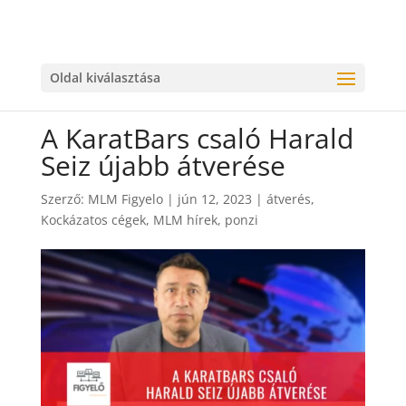
Oldal kiválasztása
A KaratBars csaló Harald
Seiz újabb átverése
Szerző:
MLM Figyelo
|
jún 12, 2023
|
átverés
,
Kockázatos cégek
,
MLM hírek
,
ponzi