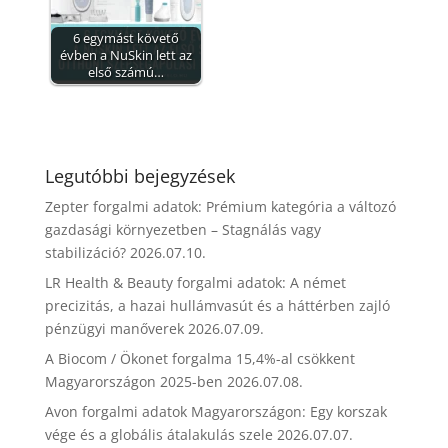
6 egymást követő
évben a NuSkin lett az
első számú…
Legutóbbi bejegyzések
Zepter forgalmi adatok: Prémium kategória a változó
gazdasági környezetben – Stagnálás vagy
stabilizáció?
2026.07.10.
LR Health & Beauty forgalmi adatok: A német
precizitás, a hazai hullámvasút és a háttérben zajló
pénzügyi manőverek
2026.07.09.
A Biocom / Ökonet forgalma 15,4%-al csökkent
Magyarországon 2025-ben
2026.07.08.
Avon forgalmi adatok Magyarországon: Egy korszak
vége és a globális átalakulás szele
2026.07.07.