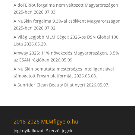
A doTERRA forgalma nem változott Magyarországon
2025-ben
2026.07.03.
A NuSkin forgalma 9,3%-al csökkent Magyarországon
2025-ben
2026.07.02.
A Világ Legjobb MLM Cégei: 2026-os DSN Global 100
Lista
2026.05.29.
Amway 2025: 11% növekedés Magyarországon, 3,5%
az ESAN régióban
2026.05.09.
A Nu Skin bemutatta mesterséges intelligenciával
támogatott Prysm platformját
2026.05.08.
A Sunrider Clean Beauty Díjat nyert
2026.05.07.
2018-2026 MLMfigyelo.hu
Jogi nyilatkozat, Szerzői jogok