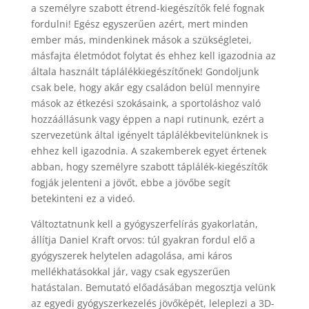
a személyre szabott étrend-kiegészítők felé fognak
fordulni! Egész egyszerűen azért, mert minden
ember más, mindenkinek mások a szükségletei,
másfajta életmódot folytat és ehhez kell igazodnia az
általa használt táplálékkiegészítőnek! Gondoljunk
csak bele, hogy akár egy családon belül mennyire
mások az étkezési szokásaink, a sportoláshoz való
hozzáállásunk vagy éppen a napi rutinunk, ezért a
szervezetünk által igényelt táplálékbevitelünknek is
ehhez kell igazodnia. A szakemberek egyet értenek
abban, hogy személyre szabott táplálék-kiegészítők
fogják jelenteni a jövőt, ebbe a jövőbe segít
betekinteni ez a videó.
Változtatnunk kell a gyógyszerfelírás gyakorlatán,
állítja Daniel Kraft orvos: túl gyakran fordul elő a
gyógyszerek helytelen adagolása, ami káros
mellékhatásokkal jár, vagy csak egyszerűen
hatástalan. Bemutató előadásában megosztja velünk
az egyedi gyógyszerkezelés jövőképét, leleplezi a 3D-