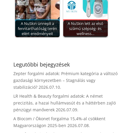
A NuSkin ünnepli a
A NuSkin lett az első
fenntarthatóság terén
számú szépség- és
elért eredményeit
wellness…
Legutóbbi bejegyzések
Zepter forgalmi adatok: Prémium kategória a változó
gazdasági környezetben – Stagnálás vagy
stabilizáció?
2026.07.10.
LR Health & Beauty forgalmi adatok: A német
precizitás, a hazai hullámvasút és a háttérben zajló
pénzügyi manőverek
2026.07.09.
A Biocom / Ökonet forgalma 15,4%-al csökkent
Magyarországon 2025-ben
2026.07.08.