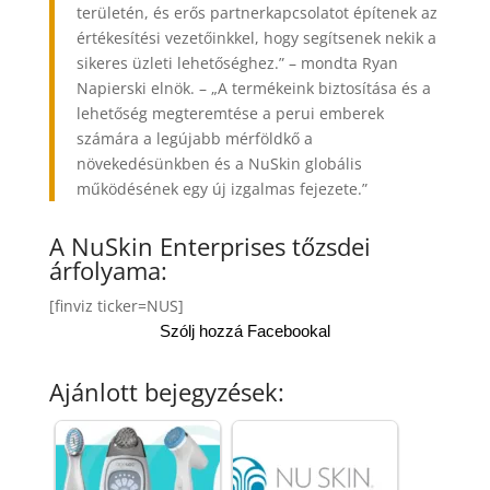
területén, és erős partnerkapcsolatot építenek az
értékesítési vezetőinkkel, hogy segítsenek nekik a
sikeres üzleti lehetőséghez.” – mondta Ryan
Napierski elnök. – „A termékeink biztosítása és a
lehetőség megteremtése a perui emberek
számára a legújabb mérföldkő a
növekedésünkben és a NuSkin globális
működésének egy új izgalmas fejezete.”
A NuSkin Enterprises tőzsdei
árfolyama:
[finviz ticker=NUS]
Szólj hozzá Facebookal
Ajánlott bejegyzések: