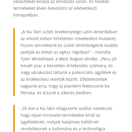
választékát kínálja az elindulás során, és további
termékeket kíván bevezetni az elkövetkező
hónapokban.
„A Nu Skin üzleti tevékenysége Latin-Amerikában
az elmúlt évben hihetetlen növekedést mutatott,
hiszen termékeink és üzleti lehetőségeink tovább
javítják az életet az egész régióban” – mondta
Tyler Whitehead, a West Region elnöke. „Peru jól
bevált piac a közvetlen értékesítés számára, és
nagy várakozást láttunk a potenciális ügyfelek és
az értékesítési vezetők között. Elkötelezettek
vagyunk arra, hogy új piacként fektessünk be
Peruba, és bízunk a sikeres jövőben.
„35 éve a Nu Skin világszerte azáltal növekszik,
hogy olyan innovatív termékeket kínál az
ügyfeleknek, melyek hatalmas háttérrel
rendelkeznek a tudomány és a technológia