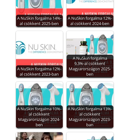
A NuSkin forgalma 14%-
A NuSkin forgalma 12%-
al csökkent 2025-ben
al csökkent 2024-ben
A NuSkin forgalma
9,3%-al csökkent
A NuSkin forgalma 12%-
Magyarországon 2025-
al csökkent 2023-ban
ben
A NuSkin forgalma 10%-
A NuSkin forgalma 13%-
al csökkent
al csökkent
Magyarországon 2024-
Magyarországon 2023-
ben
ban