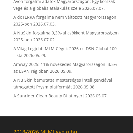
Avon forgalmi adatok Magyarországon: Egy korszak
vége és a globális átalakulás szele
2026.07.07.
A doTERRA forgalma nem változott Magyarországon
2025-ben
2026.07.03.
A NuSkin forgalma 9,3%-al csökkent Magyarországon
2025-ben
2026.07.02.
A Világ Legjobb MLM Cégei: 2026-os DSN Global 100
Lista
2026.05.29.
Amway 2025: 11% növekedés Magyarországon, 3,5%
az ESAN régióban
2026.05.09.
A Nu Skin bemutatta mesterséges intelligenciával
támogatott Prysm platformját
2026.05.08.
A Sunrider Clean Beauty Díjat nyert
2026.05.07.
2018-2026 MLMfigyelo.hu