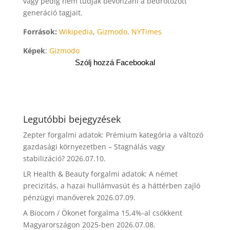
vagy pedig nem tudják bevonzani a bedrótozott
generáció tagjait.
Források:
Wikipedia
,
Gizmodo,
NYTimes
Képek
:
Gizmodo
Szólj hozzá Facebookal
Legutóbbi bejegyzések
Zepter forgalmi adatok: Prémium kategória a változó
gazdasági környezetben – Stagnálás vagy
stabilizáció?
2026.07.10.
LR Health & Beauty forgalmi adatok: A német
precizitás, a hazai hullámvasút és a háttérben zajló
pénzügyi manőverek
2026.07.09.
A Biocom / Ökonet forgalma 15,4%-al csökkent
Magyarországon 2025-ben
2026.07.08.