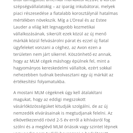
szépségvállalatokig – az iparág inkubátorai, melyek
piaci részesedése a fiatalabb korosztálynál hatalmas
mértékben növekszik. Míg a L’Oreal és az Estee
Lauder a világ két legnagyobb kozmetikai
vállalkozásának, sikerült ezek közül az új menő
márkák közül felvásárolni párat és ezzel új fiatal
ügyfeleket vonzani a céghez, az Avon ezen a
területen nem járt sikerrel. Köszönhető ez annak,
hogy az MLM cégek máshogy épülnek fel, mint a
hagyományos kereskedelmi vállaltok, ezért sokkal
nehezebben tudnak beolvasztani egy új márkát az
értékesítési folyamatukba.
A mostani MLM cégeknek úgy kell átalakítani
magukat, hogy az eddigi megszokott
vásárlóközösségüket kitudják szolgálni, de az új
nemzedék elvárásainak is megtudjanak felelni. Az
elkövetkezendő rövid 2-5 év erről a kihívásról fog
szólni és a meglévő MLM óriások vagy szintet lépnek