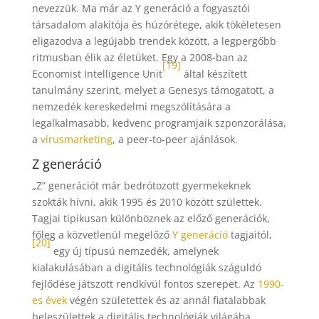
nevezzük. Ma már az Y generáció a fogyasztói
társadalom alakítója és húzórétege, akik tökéletesen
eligazodva a legújabb trendek között, a legpergőbb
ritmusban élik az életüket. Egy a 2008-ban az
[19]
Economist Intelligence Unit
által készített
tanulmány szerint, melyet a Genesys támogatott, a
nemzedék kereskedelmi megszólítására a
legalkalmasabb, kedvenc programjaik szponzorálása,
a
vírusmarketing
, a peer-to-peer ajánlások.
Z generáció
„Z” generációt már bedrótozott gyermekeknek
szokták hívni, akik 1995 és 2010 között születtek.
Tagjai tipikusan különböznek az előző generációk,
főleg a közvetlenül megelőző
Y generáció
tagjaitól,
[20]
egy új típusú nemzedék, amelynek
kialakulásában a digitális technológiák száguldó
fejlődése játszott rendkívül fontos szerepet. Az
1990-
es évek
végén születettek és az annál fiatalabbak
beleszülettek a digitális technológiák világába,