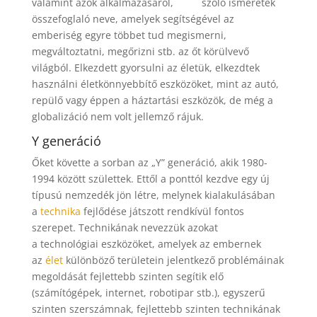
valamint azok alkalmazásáról,
szóló ismeretek
összefoglaló neve, amelyek segítségével az
emberiség egyre többet tud megismerni,
megváltoztatni, megőrizni stb. az őt körülvevő
világból. Elkezdett gyorsulni az életük, elkezdtek
használni életkönnyebbítő eszközöket, mint az autó,
repülő vagy éppen a háztartási eszközök, de még a
globalizáció nem volt jellemző rájuk.
Y generáció
Őket követte a sorban az „Y” generáció, akik 1980-
1994 között születtek. Ettől a ponttól kezdve egy új
típusú nemzedék jön létre, melynek kialakulásában
a
technika
fejlődése játszott rendkívül fontos
szerepet. Technikának nevezzük azokat
a technológiai eszközöket, amelyek az embernek
az
élet
különböző területein jelentkező problémáinak
megoldását fejlettebb szinten segítik elő
(számítógépek, internet, robotipar stb.), egyszerű
szinten szerszámnak, fejlettebb szinten technikának