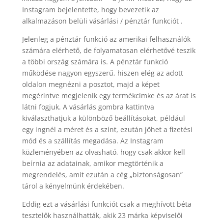
Instagram bejelentette, hogy bevezetik az
alkalmazáson belüli vásárlási / pénztár funkciót .
Jelenleg a pénztár funkció az amerikai felhasználók
számára elérhető, de folyamatosan elérhetővé teszik
a többi ország számára is. A pénztár funkció
működése nagyon egyszerű, hiszen elég az adott
oldalon megnézni a posztot, majd a képet
megérintve megjelenik egy termékcímke és az árat is
látni fogjuk. A vásárlás gombra kattintva
kiválaszthatjuk a különböző beállításokat, például
egy ingnél a méret és a színt, ezután jöhet a fizetési
mód és a szállítás megadása. Az Instagram
közleményében az olvasható, hogy csak akkor kell
beírnia az adatainak, amikor megtörténik a
megrendelés, amit ezután a cég „biztonságosan”
tárol a kényelmünk érdekében.
Eddig ezt a vásárlási funkciót csak a meghívott béta
tesztelők használhatták, akik 23 márka képviselői