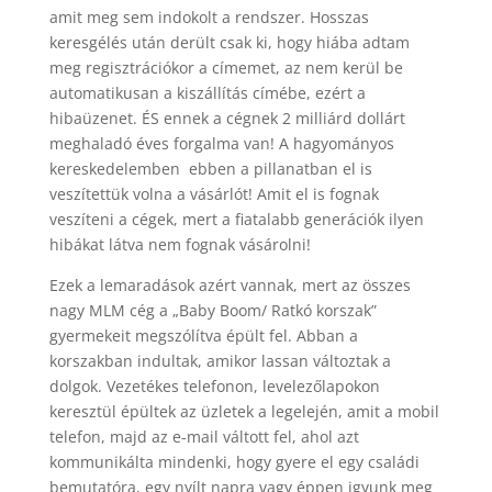
amit meg sem indokolt a rendszer. Hosszas
keresgélés után derült csak ki, hogy hiába adtam
meg regisztrációkor a címemet, az nem kerül be
automatikusan a kiszállítás címébe, ezért a
hibaüzenet. ÉS ennek a cégnek 2 milliárd dollárt
meghaladó éves forgalma van! A hagyományos
kereskedelemben ebben a pillanatban el is
veszítettük volna a vásárlót! Amit el is fognak
veszíteni a cégek, mert a fiatalabb generációk ilyen
hibákat látva nem fognak vásárolni!
Ezek a lemaradások azért vannak, mert az összes
nagy MLM cég a „Baby Boom/ Ratkó korszak”
gyermekeit megszólítva épült fel. Abban a
korszakban indultak, amikor lassan változtak a
dolgok. Vezetékes telefonon, levelezőlapokon
keresztül épültek az üzletek a legelején, amit a mobil
telefon, majd az e-mail váltott fel, ahol azt
kommunikálta mindenki, hogy gyere el egy családi
bemutatóra, egy nyílt napra vagy éppen igyunk meg