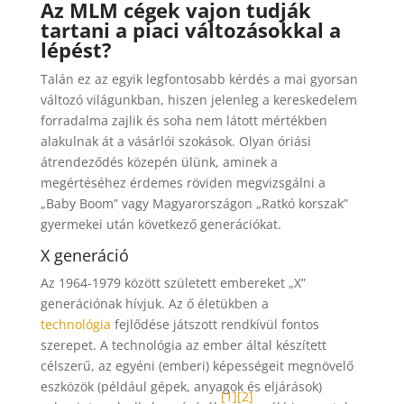
Az MLM cégek vajon tudják
tartani a piaci változásokkal a
lépést?
Talán ez az egyik legfontosabb kérdés a mai gyorsan
változó világunkban, hiszen jelenleg a kereskedelem
forradalma zajlik és soha nem látott mértékben
alakulnak át a vásárlói szokások. Olyan óriási
átrendeződés közepén ülünk, aminek a
megértéséhez érdemes röviden megvizsgálni a
„Baby Boom” vagy Magyarországon „Ratkó korszak”
gyermekei után következő generációkat.
X generáció
Az 1964-1979 között született embereket „X”
generációnak hívjuk. Az ő életükben a
technológia
fejlődése játszott rendkívül fontos
szerepet. A technológia az ember által készített
célszerű, az egyéni (emberi) képességeit megnövelő
eszközök (például gépek, anyagok és eljárások)
[1]
[2]