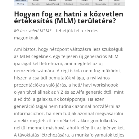
Hogyan fog ez hatni a közvetlen
értékesítés (MLM) területére?
Mi lesz veled MLM?
– tehetjük fel a kérdést
magunknak.
Ami biztos, hogy nézőpont változásra lesz szükségük
az MLM cégeknek, egy teljesen új generációs MLM
iparágat kell létrehozni, ami megfelel az új
nemzedék számára. A régi iskola nem fog működni,
hiszen a családi bemutatók világa, a nyilvános
prezentációkra való járás, a heti/ havi workshopok
olyan távol állnak az Y,Z és az Alfa generációtól, mint
a Földtől a galaxisunk középpontja. Ha ezen
generáció tagjai nem tudnak azonnal hozzáférni az
információhoz, ha nem tudják azonnal megvásárolni
a nekik megtetsző termékeket, akkor gondolkodás
nélkül mennek máshová, ahol kielégítik az igényeiket.
A távoktatás létrehozására, a munkafolyamatok teljes