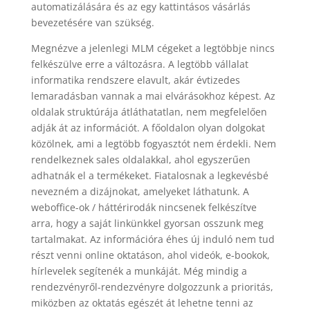
automatizálására és az egy kattintásos vásárlás
bevezetésére van szükség.
Megnézve a jelenlegi MLM cégeket a legtöbbje nincs
felkészülve erre a változásra. A legtöbb vállalat
informatika rendszere elavult, akár évtizedes
lemaradásban vannak a mai elvárásokhoz képest. Az
oldalak struktúrája átláthatatlan, nem megfelelően
adják át az információt. A főoldalon olyan dolgokat
közölnek, ami a legtöbb fogyasztót nem érdekli. Nem
rendelkeznek sales oldalakkal, ahol egyszerűen
adhatnák el a termékeket. Fiatalosnak a legkevésbé
nevezném a dizájnokat, amelyeket láthatunk. A
weboffice-ok / háttérirodák nincsenek felkészítve
arra, hogy a saját linkünkkel gyorsan osszunk meg
tartalmakat. Az információra éhes új induló nem tud
részt venni online oktatáson, ahol videók, e-bookok,
hírlevelek segítenék a munkáját. Még mindig a
rendezvényről-rendezvényre dolgozzunk a prioritás,
miközben az oktatás egészét át lehetne tenni az