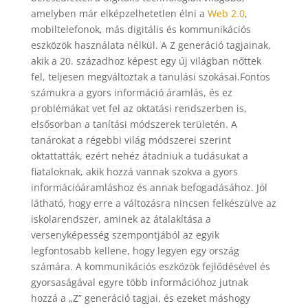
amelyben már elképzelhetetlen élni a
Web 2.0
,
mobiltelefonok, más digitális és kommunikációs
eszközök használata nélkül. A Z generáció tagjainak,
akik a 20. századhoz képest egy új világban nőttek
fel, teljesen megváltoztak a tanulási szokásai.Fontos
számukra a gyors információ áramlás, és ez
problémákat vet fel az oktatási rendszerben is,
elsősorban a tanítási módszerek területén. A
tanárokat a régebbi világ módszerei szerint
oktattatták, ezért nehéz átadniuk a tudásukat a
fiataloknak, akik hozzá vannak szokva a gyors
információáramláshoz és annak befogadásához. Jól
látható, hogy erre a változásra nincsen felkészülve az
iskolarendszer, aminek az átalakítása a
versenyképesség szempontjából az egyik
legfontosabb kellene, hogy legyen egy ország
számára. A kommunikációs eszközök fejlődésével és
gyorsaságával egyre több információhoz jutnak
hozzá a „Z” generáció tagjai, és ezeket máshogy