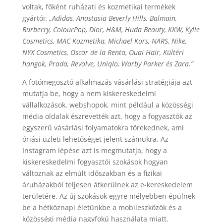
voltak, főként ruházati és kozmetikai termékek
gyártói:
„Adidas, Anastasia Beverly Hills, Balmain,
Burberry, ColourPop, Dior, H&M, Huda Beauty, KKW, Kylie
Cosmetics, MAC Kozmetika, Michael Kors, NARS, Nike,
NYX Cosmetics, Oscar de la Renta, Ouai Hair, Kültéri
hangok, Prada, Revolve, Uniqlo, Warby Parker és Zara.”
A fotómegosztó alkalmazás vásárlási stratégiája azt
mutatja be, hogy a nem kiskereskedelmi
vállalkozások, webshopok, mint például a közösségi
média oldalak észrevették azt, hogy a fogyasztók az
egyszerű vásárlási folyamatokra törekednek, ami
óriási üzleti lehetőséget jelent számukra. Az
Instagram lépése azt is megmutatja, hogy a
kiskereskedelmi fogyasztói szokások hogyan
változnak az elmúlt időszakban és a fizikai
áruházakból teljesen átkerülnek az e-kereskedelem
területére. Az új szokások egyre mélyebben épülnek
be a hétköznapi életünkbe a mobileszközök és a
közösségi média nagyfokú használata miatt.