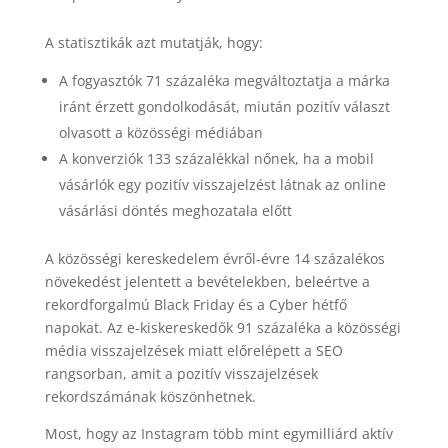
A statisztikák azt mutatják, hogy:
A fogyasztók 71 százaléka megváltoztatja a márka
iránt érzett gondolkodását, miután pozitív választ
olvasott a közösségi médiában
A konverziók 133 százalékkal nőnek, ha a mobil
vásárlók egy pozitív visszajelzést látnak az online
vásárlási döntés meghozatala előtt
A közösségi kereskedelem évről-évre 14 százalékos
növekedést jelentett a bevételekben, beleértve a
rekordforgalmú Black Friday és a Cyber ​​hétfő
napokat. Az e-kiskereskedők 91 százaléka a közösségi
média visszajelzések miatt előrelépett a SEO
rangsorban, amit a pozitív visszajelzések
rekordszámának köszönhetnek.
Most, hogy az Instagram több mint egymilliárd aktív