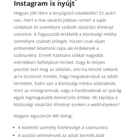
Instagram is nyújt
Hogyan jött létre a lenyűgöző növekedés? Ez azért
van, mert a mai vásárló jobban ismeri a saját
szokásait és személyre szabott vásárlási élményt
szeretne. A fogyasztók értékelik a közösségi média
személyre szabott jellegét, hiszen csak olyan
embereket követünk rajta aki érdekesek a
számunkra. Ennek hatására sokkal nagyobb
mértékben befolyásol minket, hogy ki milyen
posztot oszt meg az oldalán, ami ha tetszik nekünk
arra ösztönöz minket, hogy megvásároljuk az adott
terméket. Ezért van a közösségi média oldalaknak,
mint az Instagramnak, vagy a Facebooknak az iparág
egyik legmagasabb konverziós értéke. Mi táplálja a
közösségi vásárlási élményt ezeken a webhelyeken?
Nagyon egyszerűn két dolog:
A követett személy hitelessége a számunkra
A pozitív vélemények az adott termék alatt