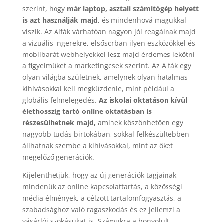
szerint, hogy
már laptop, asztali számítógép helyett
is azt használják majd,
és mindenhová magukkal
viszik. Az Alfák várhatóan nagyon jól reagálnak majd
a vizuális ingerekre, elsősorban ilyen eszközökkel és
mobilbarát webhelyekkel lesz majd érdemes lekötni
a figyelmüket a marketingesek szerint. Az Alfák egy
olyan világba születnek, amelynek olyan hatalmas
kihívásokkal kell megküzdenie, mint például a
globális felmelegedés.
Az iskolai oktatáson kívül
élethosszig tartó online oktatásban is
részesülhetnek majd,
aminek köszönhetően egy
nagyobb tudás birtokában, sokkal felkészültebben
állhatnak szembe a kihívásokkal, mint az őket
megelőző generációk.
Kijelenthetjük, hogy az új generációk tagjainak
mindenük az online kapcsolattartás, a közösségi
média élmények, a célzott tartalomfogyasztás, a
szabadsághoz való ragaszkodás és ez jellemzi a
vásárlói szokásukat is. Számukra a bonyolult