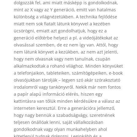
dolgozzák fel, ami miatt másképp is gondolkodnak,
mint az X vagy az Y generáció, emitt van hatalmas
különbség a világnézetükben. A technika fejlődése
miatt nem sok fiatalt látunk könyvvel a kezében
ücsörögni, emiatt azt gondolhatjuk, hogy ez a
generáció előtérbe helyezi a pl. a videójátékokat az
olvasással szemben, de ez nem így van. Attól, hogy
nem látunk könyvet a kezükben, az nem azt jelenti,
hogy nem olvasnak vagy nem tanulnak, csupán
alkalmazkodtak a rohanó világhoz. Minden könyvüket
a telefonjaikon, tableteiken, számítógépeiken, e-book
olvasójukban tárolják – legyen szó akár szórakoztató
irodalomról vagy tankönyvről. Nekik már nem fontos
a papír alapú információ elérés, hiszen egy
kattintásra van tőlük minden kérdésükre a válasz az
interneten keresztül. Erre a generációra jellemző,
hogy nagy bennük a szabadságvágy, szeretnének
teljesen önállóak lenni, saját vállalkozásban
gondolkodnak vagy olyan munkahelyben ahol
kötetlenül tudnak dolgozni. Leginkább és a