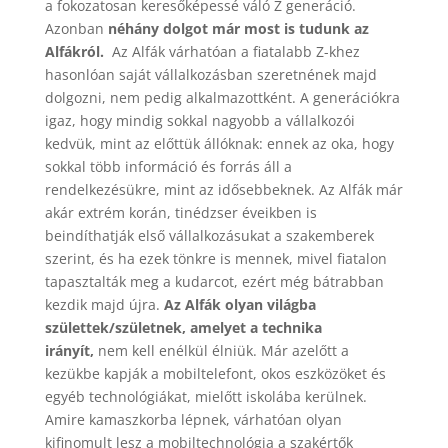
a fokozatosan keresőképessé váló Z generáció.
Azonban
néhány dolgot már most is tudunk az
Alfákról.
Az Alfák várhatóan a fiatalabb Z-khez
hasonlóan saját vállalkozásban szeretnének majd
dolgozni, nem pedig alkalmazottként. A generációkra
igaz, hogy mindig sokkal nagyobb a vállalkozói
kedvük, mint az előttük állóknak: ennek az oka, hogy
sokkal több információ és forrás áll a
rendelkezésükre, mint az idősebbeknek. Az Alfák már
akár extrém korán, tinédzser éveikben is
beindíthatják első vállalkozásukat a szakemberek
szerint, és ha ezek tönkre is mennek, mivel fiatalon
tapasztalták meg a kudarcot, ezért még bátrabban
kezdik majd újra.
Az Alfák olyan világba
születtek/születnek, amelyet a technika
irányít,
nem kell enélkül élniük. Már azelőtt a
kezükbe kapják a mobiltelefont, okos eszközöket és
egyéb technológiákat, mielőtt iskolába kerülnek.
Amire kamaszkorba lépnek, várhatóan olyan
kifinomult lesz a mobiltechnológia a szakértők