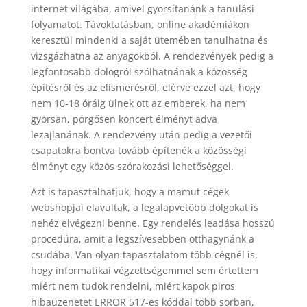
internet világába, amivel gyorsítanánk a tanulási
folyamatot. Távoktatásban, online akadémiákon
keresztül mindenki a saját ütemében tanulhatna és
vizsgázhatna az anyagokból. A rendezvények pedig a
legfontosabb dologról szólhatnának a közösség
építésről és az elismerésről, elérve ezzel azt, hogy
nem 10-18 óráig ülnek ott az emberek, ha nem
gyorsan, pörgősen koncert élményt adva
lezajlanának. A rendezvény után pedig a vezetői
csapatokra bontva tovább építenék a közösségi
élményt egy közös szórakozási lehetőséggel.
Azt is tapasztalhatjuk, hogy a mamut cégek
webshopjai elavultak, a legalapvetőbb dolgokat is
nehéz elvégezni benne. Egy rendelés leadása hosszú
procedúra, amit a legszívesebben otthagynánk a
csudába. Van olyan tapasztalatom több cégnél is,
hogy informatikai végzettségemmel sem értettem
miért nem tudok rendelni, miért kapok piros
hibaüzenetet ERROR 517-es kóddal több sorban,