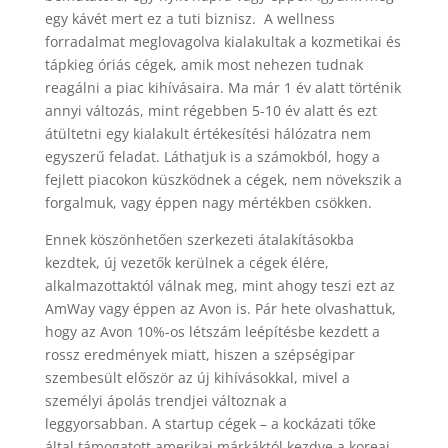
egy kávét mert ez a tuti biznisz. A wellness
forradalmat meglovagolva kialakultak a kozmetikai és
tápkieg óriás cégek, amik most nehezen tudnak
reagálni a piac kihívásaira. Ma már 1 év alatt történik
annyi változás, mint régebben 5-10 év alatt és ezt
átültetni egy kialakult értékesítési hálózatra nem
egyszerű feladat. Láthatjuk is a számokból, hogy a
fejlett piacokon küszködnek a cégek, nem növekszik a
forgalmuk, vagy éppen nagy mértékben csökken.
Ennek köszönhetően szerkezeti átalakításokba
kezdtek, új vezetők kerülnek a cégek élére,
alkalmazottaktól válnak meg, mint ahogy teszi ezt az
AmWay vagy éppen az Avon is. Pár hete olvashattuk,
hogy az Avon 10%-os létszám leépítésbe kezdett a
rossz eredmények miatt, hiszen a szépségipar
szembesült először az új kihívásokkal, mivel a
személyi ápolás trendjei változnak a
leggyorsabban. A startup cégek – a kockázati tőke
által támogatott amerikai márkáktól kezdve a koreai