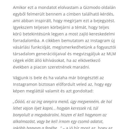
Amikor ezt a mondatot elolvastam a Gizmodo oldalán
egyből felmerült bennem a címben található kérdés,
ami abban inspirált, hogy megírjam ezt a bejegyzést.
Igyekszem teljesen körbejárni a témát, hogy teljes
körű betekintésünk legyen a most zajló kereskedelmi
forradalomba. A cikkben bemutatom az Instagram új
vásárlási funkcióját, megismerkedhetünk a fogyasztói
társadalom generációijaival és megvizsgáljuk az MLM
cégek előtt álló kihívásokat, ha az elkövetkező
években a piacon szeretnének maradni.
Vágjunk is bele és ha valaha már böngésztél az
Instagramon biztosan előfordult veled az, hogy egy
képen megláttál valamit és azt gondoltad:
„Óóóó, ez az ing annyira menő, úgy megvenném, de hol
lehet vajon ilyet kapni, , hogyan keressek rá, túl
bonyolult a megvásárolni, hiszen el kell hagynom az
alkalmazást, vagy be kell írnom egy csomó adatot,
inkább hagyom a fenébe…”
– a jó hír most az, hogy az