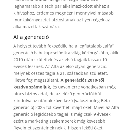
leghamarabb a techipar alkalmazkodott ehhez a
kihíváshoz, érdemes megnézni mennyivel másabb
munkakörnyezetet biztosítanak az ilyen cégek az
alkalmazottak számára.
Alfa generáció
A helyzet tovább fokozódik, ha a legfiatalabb „alfa”
generáció is bekapcsolódik a világ körforgásába, akik
2010 után születtek és az első tagjaik lassan 10
évesek lesznek. Az Alfa az első olyan generáció,
melynek összes tagja a 21. században született,
illetve fog megszületni.
A generációt 2010-től
kezdve számoljuk,
és ugyan erre vonatkozóan még
nincs biztos adat, de az előző generációkból
kiindulva az utánuk következő (valószínűleg Béta
generáció) 2025-től követheti majd őket. Mivel az Alfa
generáció legidősebb tagjai is még csak 9 évesek,
ezért a marketing szakemberek még kevesebb
figyelmet szentelnek nekik, hiszen leköti őket