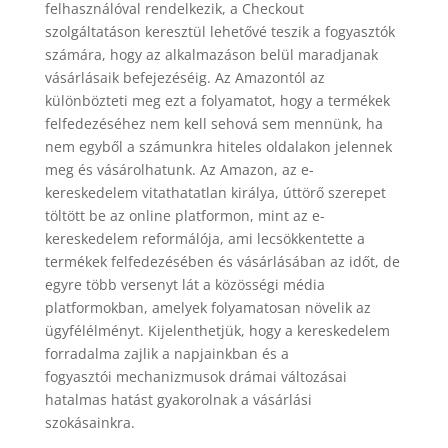
felhasználóval rendelkezik, a Checkout
szolgáltatáson keresztül lehetővé teszik a fogyasztók
számára, hogy az alkalmazáson belül maradjanak
vásárlásaik befejezéséig. Az Amazontól az
különbözteti meg ezt a folyamatot, hogy a termékek
felfedezéséhez nem kell sehová sem mennünk, ha
nem egyből a számunkra hiteles oldalakon jelennek
meg és vásárolhatunk. Az Amazon, az e-
kereskedelem vitathatatlan királya, úttörő szerepet
töltött be az online platformon, mint az e-
kereskedelem reformálója, ami lecsökkentette a
termékek felfedezésében és vásárlásában az időt, de
egyre több versenyt lát a közösségi média
platformokban, amelyek folyamatosan növelik az
ügyfélélményt. Kijelenthetjük, hogy a kereskedelem
forradalma zajlik a napjainkban és a
fogyasztói mechanizmusok drámai változásai
hatalmas hatást gyakorolnak a vásárlási
szokásainkra.