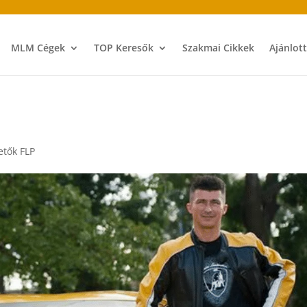
MLM Cégek
TOP Keresők
Szakmai Cikkek
Ajánlot
tők FLP