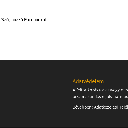
Szólj hozzá Facebookal
Adatvédelem
A feliratkozáskor és/vagy m
bizalmasan kezeljük, harmad
Bővebben:
Adatkezelési Tájé