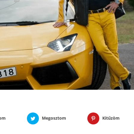
tom
Megosztom
Kitűzöm