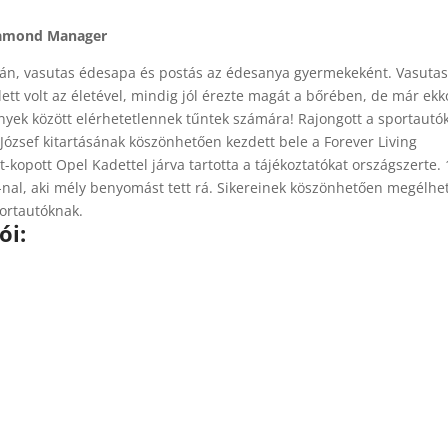
Diamond Manager
sán, vasutas édesapa és postás az édesanya gyermekeként. Vasuta
dett volt az életével, mindig jól érezte magát a bőrében, de már ekk
ények között elérhetetlennek tűntek számára! Rajongott a sportautók
zsef kitartásának köszönhetően kezdett bele a Forever Living
t-kopott Opel Kadettel járva tartotta a tájékoztatókat országszerte.
-nal, aki mély benyomást tett rá. Sikereinek köszönhetően megélhet
ortautóknak.
ói: