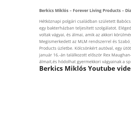
Berkics Miklós – Forever Living Products – 
Hétköznapi polgári családban született Babóc
egy bakterházban teljesített szolgálatot. Elége
voltak vágyai, és álmai, amik az akkori körülm
Megismerkedett az MLM rendszerrel és Szabó Jó
Products üzletbe. Kölcsönkért autóval, egy ütöt
január 16.-án találkozott először Rex Maughan
álmait,és hódolhat gyermekkori vágyainak a sp
Berkics Miklós Youtube vide