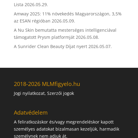
Lista
2026.05.29.
Amway 2025: 11% növekedés Magyarországon, 3,5%
az ESAN régióban
2026.05.09.
A Nu Skin bemutatta mesterséges intelligenciával
támogatott Prysm platformját
2026.05.08.
A Sunrider Clean Beauty Díjat nyert
2026.05.07.
2018-2026 MLMfigyelo.hu
Jogi nyilatkozat, Szerzői jogok
Adatvédelem
A feliratkozáskor és/vagy megrendeléskor kapott
személyes adatokat bizalmasan kezeljük, harmadik
személynek nem adjuk át.