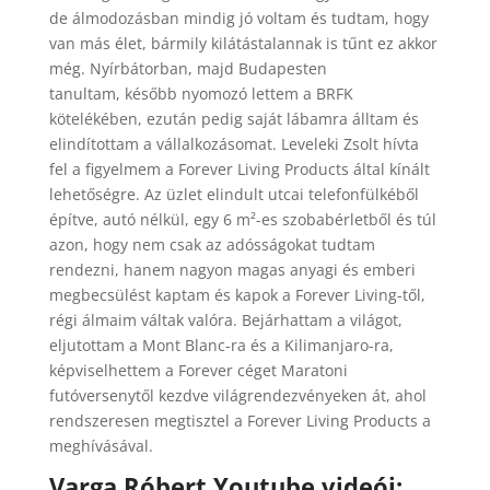
de álmodozásban mindig jó voltam és tudtam, hogy
van más élet, bármily kilátástalannak is tűnt ez akkor
még. Nyírbátorban, majd Budapesten
tanultam, később nyomozó lettem a BRFK
kötelékében, ezután pedig saját lábamra álltam és
elindítottam a vállalkozásomat. Leveleki Zsolt hívta
fel a figyelmem a Forever Living Products által kínált
lehetőségre. Az üzlet elindult utcai telefonfülkéből
építve, autó nélkül, egy 6 m²-es szobabérletből és túl
azon, hogy nem csak az adósságokat tudtam
rendezni, hanem nagyon magas anyagi és emberi
megbecsülést kaptam és kapok a Forever Living-től,
régi álmaim váltak valóra. Bejárhattam a világot,
eljutottam a Mont Blanc-ra és a Kilimanjaro-ra,
képviselhettem a Forever céget Maratoni
futóversenytől kezdve világrendezvényeken át, ahol
rendszeresen megtisztel a Forever Living Products a
meghívásával.
Varga Róbert Youtube videói: