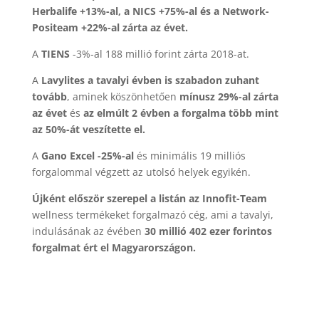
Herbalife +13%-al, a NICS +75%-al és a Network-
Positeam +22%-al zárta az évet.
A
TIENS
-3%-al 188 millió forint zárta 2018-at.
A
Lavylites a tavalyi évben is szabadon zuhant
tovább
, aminek köszönhetően
mínusz 29%-al zárta
az évet
és
az elmúlt 2 évben a forgalma több mint
az 50%-át veszítette el.
A
Gano Excel -25%-al
és minimális 19 milliós
forgalommal végzett az utolsó helyek egyikén.
Újként először szerepel a listán az Innofit-Team
wellness termékeket forgalmazó cég, ami a tavalyi,
indulásának az évében
30 millió 402 ezer forintos
forgalmat ért el Magyarországon.