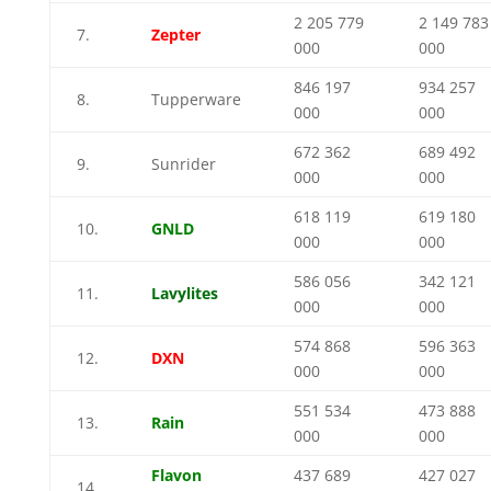
2 205 779
2 149 783
7.
Zepter
000
000
846 197
934 257
8.
Tupperware
000
000
672 362
689 492
9.
Sunrider
000
000
618 119
619 180
10.
GNLD
000
000
586 056
342 121
11.
Lavylites
000
000
574 868
596 363
12.
DXN
000
000
551 534
473 888
13.
Rain
000
000
Flavon
437 689
427 027
14.