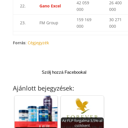
42 059
26 400
22.
Gano Excel
000
000
159 169
30 271
23.
FM Group
000
000
Forrás
:
Cégjegyzék
Szólj hozzá Facebookal
Ajánlott bejegyzések:
Az FLP forgalma 3,5%-al
csökkent