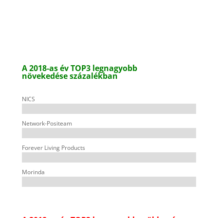
A 2018-as év TOP3 legnagyobb
növekedése
százalékban
NICS
Network-Positeam
Forever Living Products
Morinda