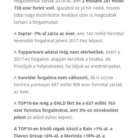
forgalommal zárták 2018-at, ami
2 milliárd 241 millió
738 ezer forint volt
. Igazából ez jó hír nekik, hiszen
több nagy disztribútor kiválása után is megtudták
tartani a forgalmukat.
A
Zepter -7%-al zárta az évet
, ami 142 millió forinttal
kevesebb forgalmat jelent 2017-hez képest.
A
Tupperware adatai még nem elérhetőek
, ezért a
2017-es forgalom alapján kerültek a listába, de
frissítjük a helyezéseket, ha látjuk az eredményeket.
A
Sunrider forgalma nem változott,
ők is szinte
forintra pontosan 687 millió 908 ezer forinttal zárták
az évet.
A
TOP10-be még a GNLD fért be a 637 millió 763
ezer forintos forgalmával, ami 3%-os növekedést
jelent
az előző évhez képest.
A TOP10-en kívüli cégek közül a Rain +1%-al, a
Flavon Group +6%-al, a Morinda +18%-al, a