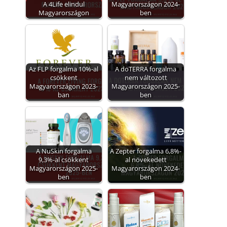
A 4Life elindul
Magyarországon 2024-
Magyarországon
ben
Az FLP forgalma 10%-al
A doTERRA forgalma
csökkent
nem változott
Magyarországon 2023-
Magyarországon 2025-
ban
ben
A NuSkin forgalma
A Zepter forgalma 6,8%-
9,3%-al csökkent
al növekedett
Magyarországon 2025-
Magyarországon 2024-
ben
ben