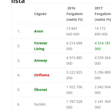
lista
2016
2017
Cégnév
Forgalom
Forgalom
(nettó Ft)
(nettó Ft)
13 847
14 172
1.
Avon
600 000
890 000
Forever
4 214 688
4 514 181
2.
Living
000
000
4 915 885
4 539 264
3.
Amway
000
000
5 222 825
5 296 889
4.
Oriflame
000
000
1 922 706
2 042 064
5.
Ökonet
000
000
1 787 028
2 241 369
6.
NuSkin
000
000