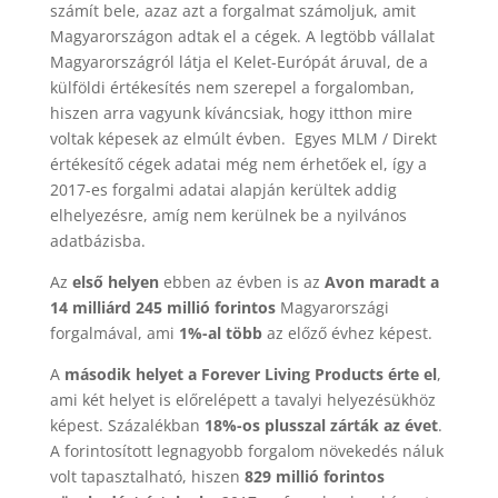
számít bele, azaz azt a forgalmat számoljuk, amit
Magyarországon adtak el a cégek. A legtöbb vállalat
Magyarországról látja el Kelet-Európát áruval, de a
külföldi értékesítés nem szerepel a forgalomban,
hiszen arra vagyunk kíváncsiak, hogy itthon mire
voltak képesek az elmúlt évben. Egyes MLM / Direkt
értékesítő cégek adatai még nem érhetőek el, így a
2017-es forgalmi adatai alapján kerültek addig
elhelyezésre, amíg nem kerülnek be a nyilvános
adatbázisba.
Az
első helyen
ebben az évben is az
Avon maradt a
14 milliárd 245 millió forintos
Magyarországi
forgalmával, ami
1%-al több
az előző évhez képest.
A
második helyet a Forever Living Products érte el
,
ami két helyet is előrelépett a tavalyi helyezésükhöz
képest. Százalékban
18%-os plusszal zárták az évet
.
A forintosított legnagyobb forgalom növekedés náluk
volt tapasztalható, hiszen
829 millió forintos