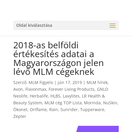
Oldal kiválasztása
2018-as belföldi
értékesítés adatai a
Magyarországon jelen
lévő MLM cégeknek
Szerző:
MLM Figyelo
|
jún 17, 2019
|
MLM hírek
,
Avon
,
Flavonmax
,
Forever Living Products
,
GNLD
Neolife
,
Herbalife
,
HLBS
,
Lavylites
,
LR Health &
Beauty System
,
MLM cég TOP Lista
,
Morinda
,
NuSkin
,
Ökonet
,
Oriflame
,
Rain
,
Sunrider
,
Tupperware
,
Zepter