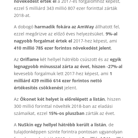
növekedést értek el
a 2017-es forgalomhoz képest,
ezzel 5 milliárd 343 millió 807 ezer forinttal zárták
2018-at.
A dobogó
harmadik fokára az AmWay
állhatott fel,
ezzel megőrizve az előző éves helyezésüket.
9%-al
nagyobb forgalmat értek el
2017-hez képest, ami
410 millió 785 ezer forintos növekedést jelent
.
Az
Oriflame
két hellyel hátrébb csúszott és az
egyik
legnagyobb mínusszal zárta az évet, hiszen -27%-al
kevesebb forgalmuk lett 2017-hez képest, ami
1
milliárd 439 millió 614 ezer forintos nettó
értékesítés csökkenést
jelent.
Az
Ökonet két helyet is előrelépett a listán
, hiszen
300 millió forinttal növelték 2018-ban az eladási
számaikat, ezzel
15%-os pluszban
zárták az évet.
A
NuSkin egy hellyel hátrébb került a listán
, de
tulajdonképpen szinte forintra pontosan ugyanolyan