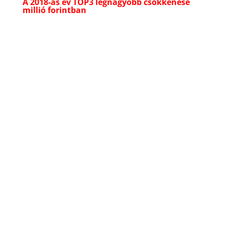
A 2018-as év TOP3 legnagyobb csökkenése
millió forintban