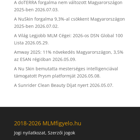
A doTERRA forgalma nem változott Magyarországon
2025-ben
2026.07.03.
A NuSkin forgalma 9,3%-al csökkent Magyarországon
2025-ben
2026.07.02.
A Világ Legjobb MLM Cégei: 2026-os DSN Global 100
Lista
2026.05.29.
Amway 2025: 11% növekedés Magyarországon, 3,5%
az ESAN régióban
2026.05.09.
A Nu Skin bemutatta mesterséges intelligenciával
támogatott Prysm platformját
2026.05.08.
A Sunrider Clean Beauty Díjat nyert
2026.05.07.
2018-2026 MLMfigyelo.hu
Jogi nyilatkozat, Szerzői jogok