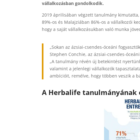
vállalkozásban gondolkodik.
2019 áprilisában végzett tanulmány kimutatta
89%-os és Malajziában 86%-os a vállalkozói ke
hogy a saját vállalkozásukban való munka jöv
„Sokan az ázsiai-csendes-óceáni fogyasztók
Stephen Conchie, az ázsiai-csendes-óceáni 
„A tanulmány révén új betekintést nyertünk
valamint a jelenlegi vállalkozók tapaszta
ambícióit, remélve, hogy többen veszik a b
A Herbalife tanulmányának 