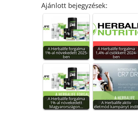
Ajánlott bejegyzések:
A Herbalife forgalma
A Herbalife forgalma
1%-al növekedett 2025-
1,4%-al csökkent 2024-
ben
ben
A Herbalife forgalma
1%-al növekedett
A Herbalife aktív
Magyarországon…
életmód kampányt indí