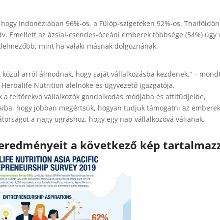
, hogy Indonéziában 96%-os, a Fülöp-szigeteken 92%-os, Thaiföldön
dv. Emellett az ázsiai-csendes-óceáni emberek többsége (54%) úgy v
edelmezőbb, mint ha valaki másnak dolgoznának.
 közül arról álmodnak, hogy saját vállalkozásba kezdenek.” – mond
Herbalife Nutrition alelnöke és ügyvezető igazgatója.
 a feltörekvő vállalkozók gondolkodás módjába és attitűdjeibe,
lataiba, hogy jobban megértsük, hogyan tudjuk támogatni az embere
átorságot a nagy ugráshoz, hogy egy nap vállalkozóvá váljanak.
eredményeit a következő kép tartalmazz