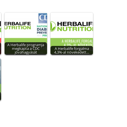
A Herbalife programja
megkapta a CDC
A Herbalife forgalma
jóváhagyását
4,3%-al növekedett…
t