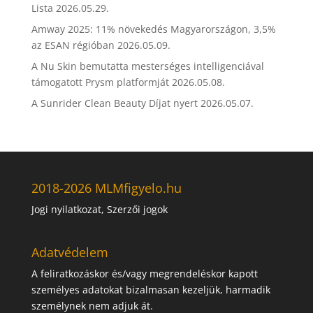
Lista
2026.05.29.
Amway 2025: 11% növekedés Magyarországon, 3,5%
az ESAN régióban
2026.05.09.
A Nu Skin bemutatta mesterséges intelligenciával
támogatott Prysm platformját
2026.05.08.
A Sunrider Clean Beauty Díjat nyert
2026.05.07.
2018-2026 MLMfigyelo.hu
Jogi nyilatkozat, Szerzői jogok
Adatvédelem
A feliratkozáskor és/vagy megrendeléskor kapott
személyes adatokat bizalmasan kezeljük, harmadik
személynek nem adjuk át.