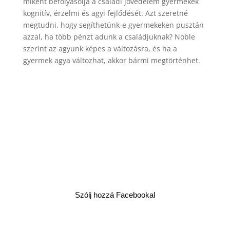
miként befolyásolja a családi jövedelem gyermekek
kognitív, érzelmi és agyi fejlődését. Azt szeretné
megtudni, hogy segíthetünk-e gyermekeken pusztán
azzal, ha több pénzt adunk a családjuknak? Noble
szerint az agyunk képes a változásra, és ha a
gyermek agya változhat, akkor bármi megtörténhet.
Szólj hozzá Facebookal