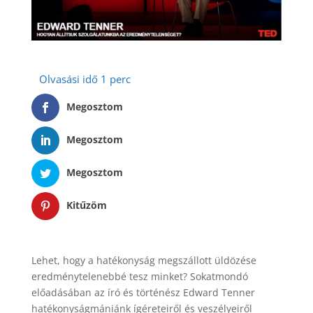
Megosztom
Megosztom
Megosztom
Kitűzöm
Lehet, hogy a hatékonyság megszállott üldözése
eredménytelenebbé tesz minket? Sokatmondó
előadásában az író és történész Edward Tenner
hatékonyságmániánk ígéreteiről és veszélyeiről