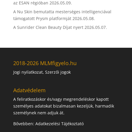
az ESAN régióban
2026.05.09.
A Nu Skin bemutatta mesterséges intelligenciával
támogatott Prysm platformját
2026.05.08.
A Sunrider Clean Beauty Díjat nyert
2026.05.07.
2018-2026 MLMfigyelo.hu
Jogi nyilatkozat, Szerzői jogok
Adatvédelem
A feliratkozáskor és/vagy megrendeléskor kapott
személyes adatokat bizalmasan kezeljük, harmadik
személynek nem adjuk át.
Bővebben:
Adatkezelési Tájékoztató