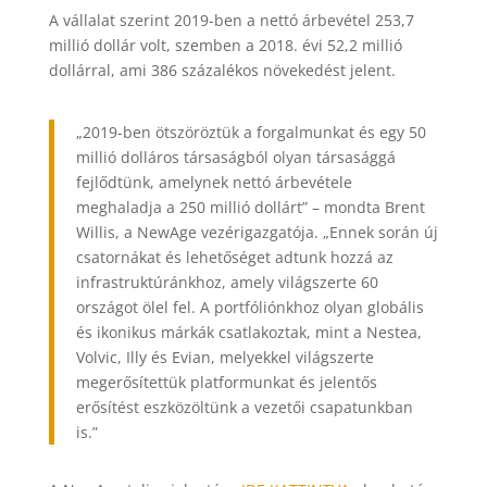
A vállalat szerint 2019-ben a nettó árbevétel 253,7
millió dollár volt, szemben a 2018. évi 52,2 millió
dollárral, ami 386 százalékos növekedést jelent.
„2019-ben ötszöröztük a forgalmunkat és egy 50
millió dolláros társaságból olyan társasággá
fejlődtünk, amelynek nettó árbevétele
meghaladja a 250 millió dollárt” – mondta Brent
Willis, a NewAge vezérigazgatója. „Ennek során új
csatornákat és lehetőséget adtunk hozzá az
infrastruktúránkhoz, amely világszerte 60
országot ölel fel. A portfóliónkhoz olyan globális
és ikonikus márkák csatlakoztak, mint a Nestea,
Volvic, Illy és Evian, melyekkel világszerte
megerősítettük platformunkat és jelentős
erősítést eszközöltünk a vezetői csapatunkban
is.”