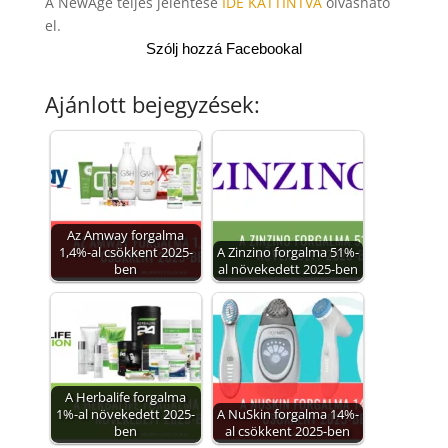
A NewAge teljes jelentése
IDE KATTINTVA
olvasható
el.
Szólj hozzá Facebookal
Ajánlott bejegyzések:
Az Amway forgalma
1,4%-al csökkent 2025-
A Zinzino forgalma 51%-
ben
al növekedett 2025-ben
A Herbalife forgalma
1%-al növekedett 2025-
A NuSkin forgalma 14%-
ben
al csökkent 2025-ben