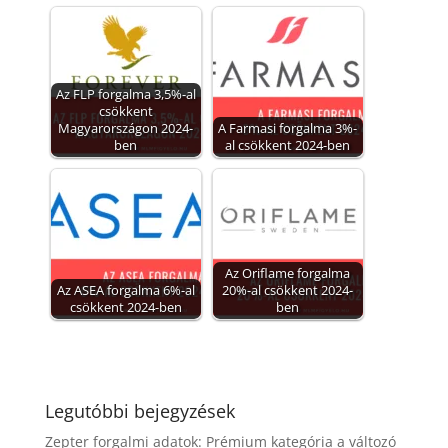
Az FLP forgalma 3,5%-al
csökkent
Magyarországon 2024-
A Farmasi forgalma 3%-
ben
al csökkent 2024-ben
Az Oriflame forgalma
Az ASEA forgalma 6%-al
20%-al csökkent 2024-
csökkent 2024-ben
ben
Legutóbbi bejegyzések
Zepter forgalmi adatok: Prémium kategória a változó