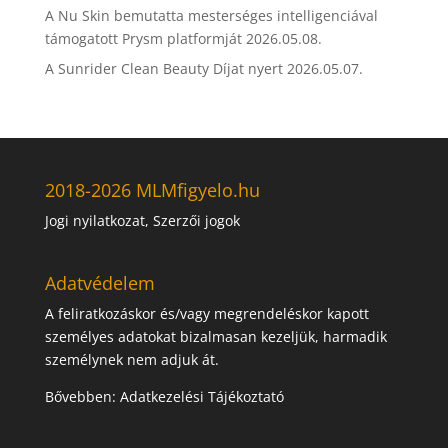
A Nu Skin bemutatta mesterséges intelligenciával
támogatott Prysm platformját
2026.05.08.
A Sunrider Clean Beauty Díjat nyert
2026.05.07.
2018-2026 MLMfigyelo.hu
Jogi nyilatkozat, Szerzői jogok
Adatvédelem
A feliratkozáskor és/vagy megrendeléskor kapott
személyes adatokat bizalmasan kezeljük, harmadik
személynek nem adjuk át.
Bővebben:
Adatkezelési Tájékoztató