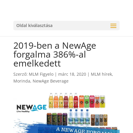
Oldal kiválasztása
2019-ben a NewAge
forgalma 386%-al
emelkedett
Szerző:
MLM Figyelo
|
márc 18, 2020
|
MLM hírek
,
Morinda
,
NewAge Beverage