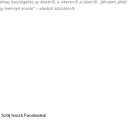
lmas beszélgetés az életéről, a sikereiről a sikerről. „Minden afelé
 mennyit érünk!” – alkotott közízlésről.
Szólj hozzá Facebookal