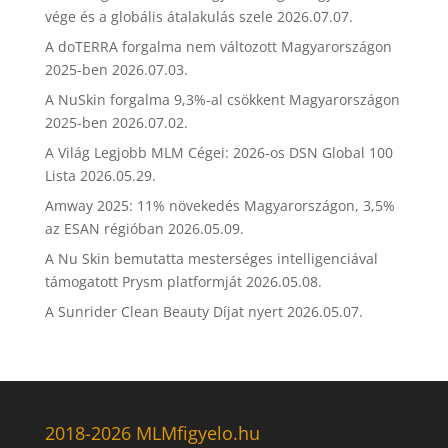
vége és a globális átalakulás szele
2026.07.07.
A doTERRA forgalma nem változott Magyarországon
2025-ben
2026.07.03.
A NuSkin forgalma 9,3%-al csökkent Magyarországon
2025-ben
2026.07.02.
A Világ Legjobb MLM Cégei: 2026-os DSN Global 100
Lista
2026.05.29.
Amway 2025: 11% növekedés Magyarországon, 3,5%
az ESAN régióban
2026.05.09.
A Nu Skin bemutatta mesterséges intelligenciával
támogatott Prysm platformját
2026.05.08.
A Sunrider Clean Beauty Díjat nyert
2026.05.07.
2018-2026 MLMfigyelo.hu