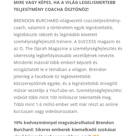
MIRE VAGY KÉPES, HA A VILÁG LEGELISMERTEBB
TELJESÍTMÉNY COACHA ÖSZTÖNÖZ!
BRENDON BURCHARD világvezető csúcsteljesítmény-
coach, valamint a történelem egyik legnézettebb,
legtöbbször idézett és leginkább követett
személyiségfejlesztő trénere. A SUCCESS magazin és
az O, The Oprah Magazine a személyiségfejlesztés és
sikeresség legbefolyásosabb vezetőjének nevezte.
Mindenki másnál több embert képzett és
vizsgáztatott le e témában a világon. Brendon
jelenleg a Facebook tíz legkövetettebb
közszereplőinek egyike, és a legnézettebb önsegítő
műsor vezetője a YouTube-on. Személyiségfejlesztési
videóit több mint 100 milliószor tekintették meg.
Több mint 1,6 millió ember vett már részt az online
kurzusain vagy videósorozatain.
10% kedvezménnyel megvásárolhatod Brendon
Burchard: Sikeres emberek kiemelkedő szokásai