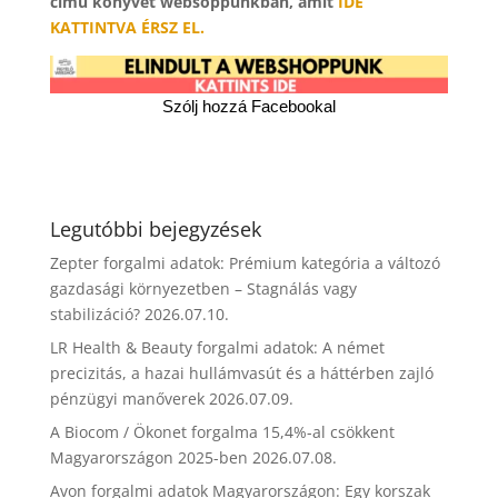
című könyvét websoppunkban, amit
IDE
KATTINTVA ÉRSZ EL.
Szólj hozzá Facebookal
Legutóbbi bejegyzések
Zepter forgalmi adatok: Prémium kategória a változó
gazdasági környezetben – Stagnálás vagy
stabilizáció?
2026.07.10.
LR Health & Beauty forgalmi adatok: A német
precizitás, a hazai hullámvasút és a háttérben zajló
pénzügyi manőverek
2026.07.09.
A Biocom / Ökonet forgalma 15,4%-al csökkent
Magyarországon 2025-ben
2026.07.08.
Avon forgalmi adatok Magyarországon: Egy korszak