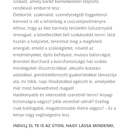
szokást, amely bárkit kiemelkedően teljesítő,
rendkívüli emberré tesz.
Életkortól, szakmától, személyiségtől függetlenül
benned is ott a lehetőség a csúcsteljesítményre.
Ahhoz, hogy az élet bármely területén túlszárnyald
önmagad, a következőket kell szokásoddá tenni: lásd
tisztán a helyzetet, teremtsd meg a megfelelő
energiát, emeld a szükségletet, növeld az
eredményeket, építs befolyást, mutass bátorságot.
Brendon Burchard a kulcsfontosságú hat szokás
mindegyikét illusztrációkkal, aktuális kutatási
adatokkal, gondolatébresztő gyakorlatokkal támasztja
alá, mi több, napi feladatokkal egészíti ki, amelyekbe
már most belevetheted magad!
Hatékonyabb és sikeresebb szeretnél lenni? Anyagi
biztonságra vágysz? Jobb vezetővé válnál? Esetleg
csak boldogabb, magabiztosabb életre vágysz? – Ez a
könyv nagy segítségedre lesz.
INDULJ EL TE IS AZ ÚTON, HAGY LÁSSA MINDENKI,