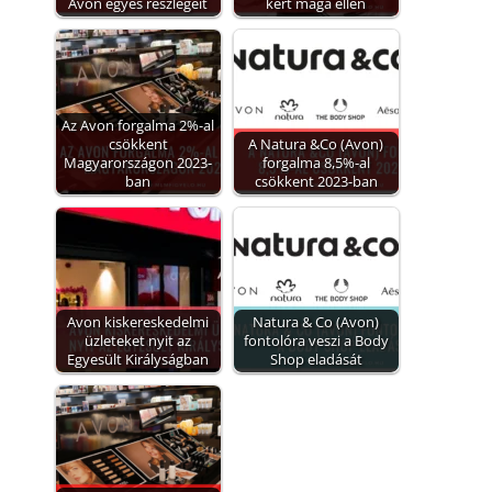
Avon egyes részlegeit
kért maga ellen
Az Avon forgalma 2%-al
csökkent
A Natura &Co (Avon)
Magyarországon 2023-
forgalma 8,5%-al
ban
csökkent 2023-ban
Avon kiskereskedelmi
Natura & Co (Avon)
üzleteket nyit az
fontolóra veszi a Body
Egyesült Királyságban
Shop eladását