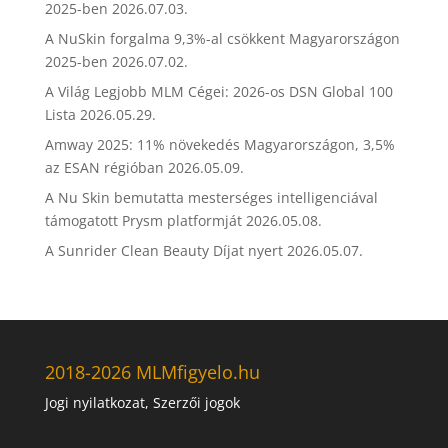
2025-ben
2026.07.03.
A NuSkin forgalma 9,3%-al csökkent Magyarországon
2025-ben
2026.07.02.
A Világ Legjobb MLM Cégei: 2026-os DSN Global 100
Lista
2026.05.29.
Amway 2025: 11% növekedés Magyarországon, 3,5%
az ESAN régióban
2026.05.09.
A Nu Skin bemutatta mesterséges intelligenciával
támogatott Prysm platformját
2026.05.08.
A Sunrider Clean Beauty Díjat nyert
2026.05.07.
2018-2026 MLMfigyelo.hu
Jogi nyilatkozat, Szerzői jogok