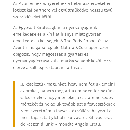
Az Avon ennek az ígéretnek a betartása érdekében
logisztikai partnereivel együttműködve hosszú távú
szerződéseket kötött.
Az Egyesült Királyságban a nyersanyagárak
emelkedése és a kínálat hiánya miatt gyorsan
emelkedtek a költségek. A The Body Shopot és az
Avont is magába foglaló Natura &Co csoport azon
dolgozik, hogy megosszák a gyártási és
nyersanyagforrásaikat a márkacsaládok között ezzel
elérve a költségek stabilan tartását.
„Elköteleztük magunkat, hogy nem fogjuk emelni
az árakat, hanem megtartjuk minden termékünk
valós értékét, hogy mérsékeljük az áremelkedés
mértékét és ne adjuk tovább azt a fogyasztóknak.
Nem szeretném a fogyasztók vállára helyezni a
most tapasztalt globális zűrzavart. Kihívás lesz,
de készen állunk” – mondta Angela Cretu.