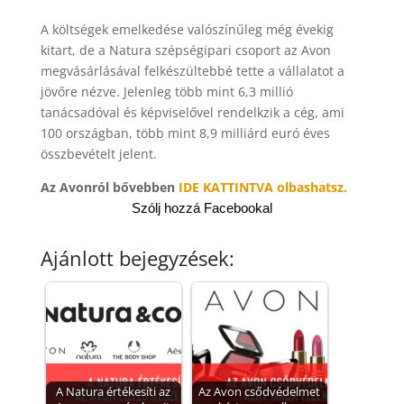
A költségek emelkedése valószínűleg még évekig
kitart, de a Natura szépségipari csoport az Avon
megvásárlásával felkészültebbé tette a vállalatot a
jövőre nézve. Jelenleg több mint 6,3 millió
tanácsadóval és képviselővel rendelkzik a cég, ami
100 országban, több mint 8,9 milliárd euró éves
összbevételt jelent.
Az Avonról bővebben
IDE KATTINTVA olbashatsz.
Szólj hozzá Facebookal
Ajánlott bejegyzések:
A Natura értékesíti az
Az Avon csődvédelmet