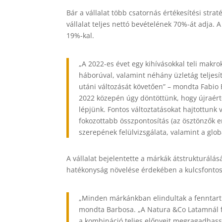
Bár a vállalat több csatornás értékesítési str
vállalat teljes nettó bevételének 70%-át adja.
19%-kal.
„A 2022-es évet egy kihívásokkal teli mak
háborúval, valamint néhány üzletág teljesí
utáni változását követően” – mondta Fabio
2022 közepén úgy döntöttünk, hogy újraérté
lépjünk. Fontos változtatásokat hajtottunk
fokozottabb összpontosítás (az ösztönzők e
szerepének felülvizsgálata, valamint a glo
A vállalat bejelentette a márkák átstrukturálás
hatékonyság növelése érdekében a kulcsfontos
„Minden márkánkban elindultak a fenntarth
mondta Barbosa. „A Natura &Co Latamnál fe
a kombináció teljes előnyeit megragadhass