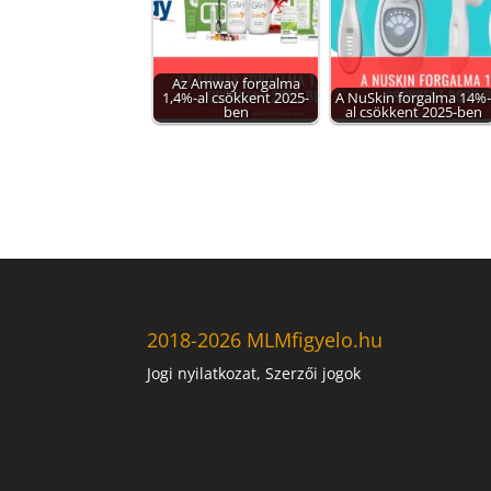
Az Amway forgalma
1,4%-al csökkent 2025-
A NuSkin forgalma 14%
ben
al csökkent 2025-ben
2018-2026 MLMfigyelo.hu
Jogi nyilatkozat, Szerzői jogok