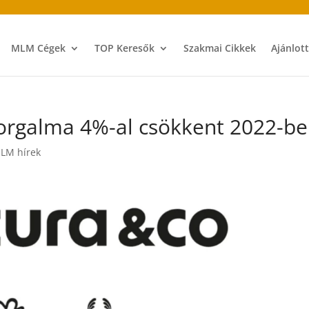
MLM Cégek
TOP Keresők
Szakmai Cikkek
Ajánlot
forgalma 4%-al csökkent 2022-b
LM hírek