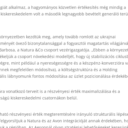
atégiát alkalmaz, a hagyományos közvetlen értékesítés még mindig a
 A kiskereskedelem volt a második legnagyobb bevételt generáló terü
rokörnyezetben kezdtük meg, amely tovább romlott az ukrajnai
tményét övező bizonytalansággal a fogyasztói magatartás világjárv
 Barbosa, a Natura &Co csoport vezérigazgatója. „Ebben a környez
keljük a csoport növekedési modelljét, hogy új stabilizációs ciklus
 végre, mint például a nyereségességre és a készpénz-konverzióra v
nnek megfelelően módosítva), a költségstruktúra és a Holding
bális lábnyomunk fontos módosítása az üzlet pozicionálása érdekéb
ára vonatkozó terveit is a részvényesi érték maximalizálása és a
ságú kiskereskedelmi csatornákon belül.
ató részvényesi érték megteremtésére irányuló strukturális lépése
lgyorsítjuk a Natura és az Avon integrációját annak érdekében, h
uk a régióban. Az Aesopnál olyan stratégiai lehetőségeket keresün