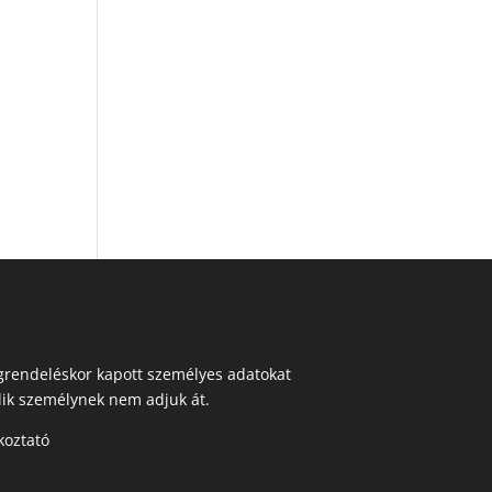
egrendeléskor kapott személyes adatokat
ik személynek nem adjuk át.
koztató