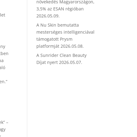
növekedés Magyarországon,
3,5% az ESAN régióban
let
2026.05.09.
A Nu Skin bemutatta
mesterséges intelligenciával
támogatott Prysm
platformját
2026.05.08.
ány
etben
A Sunrider Clean Beauty
ba
Díjat nyert
2026.05.07.
aló
en.”
k” –
ogy
k,