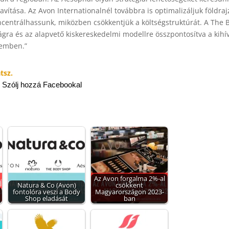
avítása. Az Avon Internationalnél továbbra is optimalizáljuk földraj
centrálhassunk, miközben csökkentjük a költségstruktúrát. A The 
ságra és az alapvető kiskereskedelmi modellre összpontosítva a kihí
zemben.”
tsz.
Szólj hozzá Facebookal
Az Avon forgalma 2%-al
Natura & Co (Avon)
csökkent
fontolóra veszi a Body
Magyarországon 2023-
Shop eladását
ban