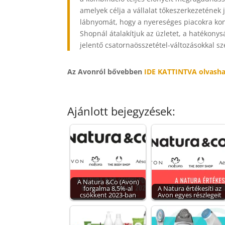
amelyek célja a vállalat tőkeszerkezetének j
lábnyomát, hogy a nyereséges piacokra kon
Shopnál átalakítjuk az üzletet, a hatékony
jelentő csatornaösszetétel-változásokkal s
Az Avonról bővebben
IDE KATTINTVA olvasha
Ajánlott bejegyzések:
A Natura &Co (Avon)
forgalma 8,5%-al
A Natura értékesíti az
csökkent 2023-ban
Avon egyes részlegeit