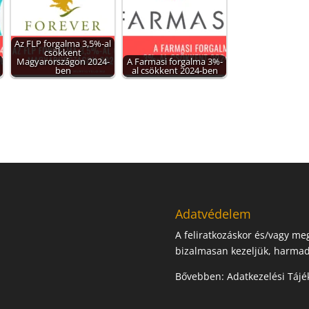
Az FLP forgalma 3,5%-al
csökkent
-
Magyarországon 2024-
A Farmasi forgalma 3%-
ben
al csökkent 2024-ben
Adatvédelem
A feliratkozáskor és/vagy m
bizalmasan kezeljük, harmad
Bővebben:
Adatkezelési Tájé