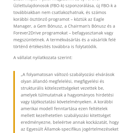
Üzlettulajdonosok (FBO-k) szponzorálása, új FBO-k a
továbbiakban nem csatlakozhatnak, és számos
korábbi ösztönző programot – köztük az Eagle
Manager, a Gem Bónusz, a Chairman’s Bónusz és a
Forever2Drive programokat – befagyasztanak vagy
megszüntetnek. A termékvásárlás és a vásárlók felé
történő értékesítés továbbra is folytatódik.
A vállalat nyilatkozata szerint:
„A folyamatosan változó szabályozási elvárások
olyan állandó megfelelési, megfigyelési és
strukturális kötelezettségeket vezettek be,
amelyek túlmutatnak a hagyományos hirdetési
vagy tájékoztatási követelményeken. A korábbi
amerikai modell fenntartása ezen feltételek
mellett kezelhetetlen szabályozási kitettséget
eredményezne, beleértve annak kockázatát, hogy
az Egyesült Államok-specifikus jogértelmezéseket