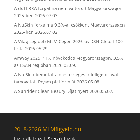
A doTERRA forgalma nem változott Magyarországon
2025-ben
2026.07.03.
A NuSkin forgalma 9,3%-al csökkent Magyarországon
2025-ben
2026.07.02.
A Világ Legjobb MLM Cégei: 2026-os DSN Global 100
Lista
2026.05.29.
Amway 2025: 11% növekedés Magyarországon, 3,5%
az ESAN régióban
2026.05.09.
A Nu Skin bemutatta mesterséges intelligenciával
támogatott Prysm platformját
2026.05.08.
A Sunrider Clean Beauty Díjat nyert
2026.05.07.
2018-2026 MLMfigyelo.hu
Jogi nyilatkozat, Szerzői jogok