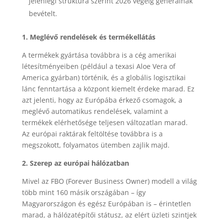
jelenlegi struktúra szerint 2026 végéig generálnak
bevételt.
1. Meglévő rendelések és termékellátás
A termékek gyártása továbbra is a cég amerikai
létesítményeiben (például a texasi Aloe Vera of
America gyárban) történik, és a globális logisztikai
lánc fenntartása a központ kiemelt érdeke marad. Ez
azt jelenti, hogy az Európába érkező csomagok, a
meglévő automatikus rendelések, valamint a
termékek elérhetősége teljesen változatlan marad.
Az európai raktárak feltöltése továbbra is a
megszokott, folyamatos ütemben zajlik majd.
2. Szerep az európai hálózatban
Mivel az FBO (Forever Business Owner) modell a világ
több mint 160 másik országában – így
Magyarországon és egész Európában is – érintetlen
marad, a hálózatépítői státusz, az elért üzleti szintjek