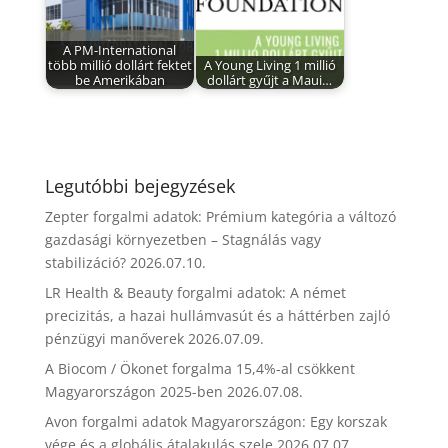
A PM-International
több millió dollárt fektet
A Young Living 1 millió
be Amerikában
dollárt gyűjt a Maui…
Legutóbbi bejegyzések
Zepter forgalmi adatok: Prémium kategória a változó
gazdasági környezetben – Stagnálás vagy
stabilizáció?
2026.07.10.
LR Health & Beauty forgalmi adatok: A német
precizitás, a hazai hullámvasút és a háttérben zajló
pénzügyi manőverek
2026.07.09.
A Biocom / Ökonet forgalma 15,4%-al csökkent
Magyarországon 2025-ben
2026.07.08.
Avon forgalmi adatok Magyarországon: Egy korszak
vége és a globális átalakulás szele
2026.07.07.