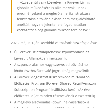
– közvetlenül vagy közvetve – a Forever Living
globális működésére is alkalmazzák. Ennek
eredményeként a meglévő amerikai struktúra
fenntartása a továbbiakban nem megvalósítható
anélkül, hogy ne jelentene elfogadhatatlan
kockázatot a cég globális működésére nézve.”
2026. május 1-jén kezdődő változások összefoglalása:
Új Forever Üzlettulajdonosok szponzorálása az
Egyesült Államokban megszűnik.
A szponzoráláshoz vagy szervezeti bővítéshez
kötött ösztönzőkre való jogosultság megszűnik.
A Forever Megosztott Kiskereskedelmi/Amazon
Előfizetési Program (Forever Shared Retail/Amazon
Subscription Program) leállításra kerül. (Az éves
előfizetési díjat minden résztvevőnek visszatérítik).
A meglévő alsóvonalas (downline) vásárlások a