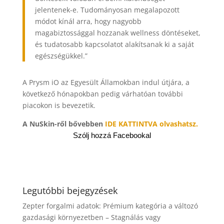
jelentenek-e. Tudományosan megalapozott
módot kínál arra, hogy nagyobb
magabiztossággal hozzanak wellness döntéseket,
és tudatosabb kapcsolatot alakítsanak ki a saját
egészségükkel.”
A Prysm iO az Egyesült Államokban indul útjára, a
következő hónapokban pedig várhatóan további
piacokon is bevezetik.
A NuSkin-ről bővebben
IDE KATTINTVA olvashatsz.
Szólj hozzá Facebookal
Legutóbbi bejegyzések
Zepter forgalmi adatok: Prémium kategória a változó
gazdasági környezetben – Stagnálás vagy