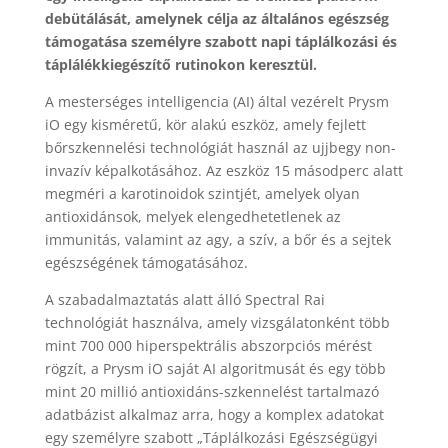
debütálását, amelynek célja az általános egészség
támogatása személyre szabott napi táplálkozási és
táplálékkiegészítő rutinokon keresztül.
A mesterséges intelligencia (AI) által vezérelt Prysm
iO egy kisméretű, kör alakú eszköz, amely fejlett
bőrszkennelési technológiát használ az ujjbegy non-
invazív képalkotásához. Az eszköz 15 másodperc alatt
megméri a karotinoidok szintjét, amelyek olyan
antioxidánsok, melyek elengedhetetlenek az
immunitás, valamint az agy, a szív, a bőr és a sejtek
egészségének támogatásához.
A szabadalmaztatás alatt álló Spectral Rai
technológiát használva, amely vizsgálatonként több
mint 700 000 hiperspektrális abszorpciós mérést
rögzít, a Prysm iO saját AI algoritmusát és egy több
mint 20 millió antioxidáns-szkennelést tartalmazó
adatbázist alkalmaz arra, hogy a komplex adatokat
egy személyre szabott „Táplálkozási Egészségügyi