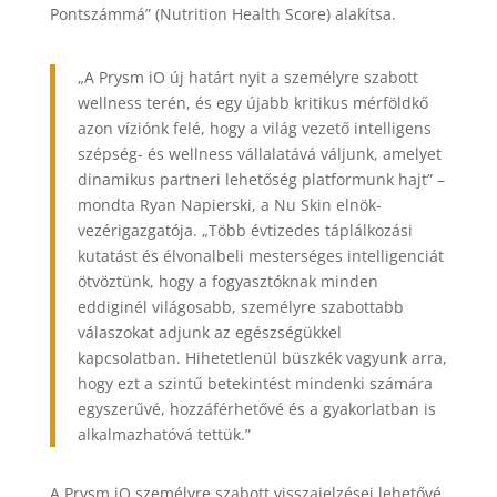
Pontszámmá” (Nutrition Health Score) alakítsa.
„A Prysm iO új határt nyit a személyre szabott
wellness terén, és egy újabb kritikus mérföldkő
azon víziónk felé, hogy a világ vezető intelligens
szépség- és wellness vállalatává váljunk, amelyet
dinamikus partneri lehetőség platformunk hajt” –
mondta Ryan Napierski, a Nu Skin elnök-
vezérigazgatója. „Több évtizedes táplálkozási
kutatást és élvonalbeli mesterséges intelligenciát
ötvöztünk, hogy a fogyasztóknak minden
eddiginél világosabb, személyre szabottabb
válaszokat adjunk az egészségükkel
kapcsolatban. Hihetetlenül büszkék vagyunk arra,
hogy ezt a szintű betekintést mindenki számára
egyszerűvé, hozzáférhetővé és a gyakorlatban is
alkalmazhatóvá tettük.”
A Prysm iO személyre szabott visszajelzései lehetővé