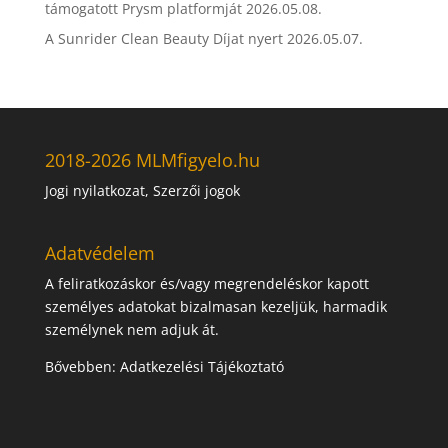
támogatott Prysm platformját
2026.05.08.
A Sunrider Clean Beauty Díjat nyert
2026.05.07.
2018-2026 MLMfigyelo.hu
Jogi nyilatkozat, Szerzői jogok
Adatvédelem
A feliratkozáskor és/vagy megrendeléskor kapott
személyes adatokat bizalmasan kezeljük, harmadik
személynek nem adjuk át.
Bővebben:
Adatkezelési Tájékoztató