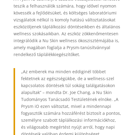
teszik a felhasználók számára, hogy idővel nyomon
kövessék a fejlődésüket, és költséges laboratóriumi
vizsgálatok nélkül is komoly hatású változtatásokat
eszközöljenek táplálkozási döntéseikben és általános
wellness szokásaikban. Az eszköz zökkenőmentesen
integrálódik a Nu Skin wellness ökoszisztémájába is,
amely magában foglalja a Prysm-tanúsítvánnyal
rendelkező táplálékkiegészítőket.
„Az emberek ma minden eddiginél többet
fektetnek az egészségükbe, de a wellness-szel
kapcsolatos döntések túl sokáig találgatásokon
alapultak” – mondta Dr. Joe Chang, a Nu Skin
Tudományos Tanácsadó Testületének elnöke. „A
Prysm iO ezen változtat, mivel a mindennapi
fogyasztók számára hozzáférést biztosít a pontos,
személyre szabott táplálkozási információkhoz,
és világosabb megértést nyújt arról, hogy napi
döntéseik valóban érdemi különbséget