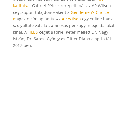
kattintva.
Gábriel Péter szerepelt már az AP Wilson
cégcsoport tulajdonosaként a
Gentlemen’s Choice
m
agazin címlapján is. Az
AP Wilson
egy online banki
szolgáltató vállalat, ami okos pénzügyi megoldásokat
kínál. A
HLBS
céget Bábriel Péter mellett Dr. Nagy
István, Dr. Sárosi György és Fittler Diána alapították
2017-ben.