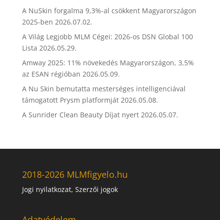
A NuSkin forgalma 9,3%-al csökkent Magyarországon
2025-ben
2026.07.02.
A Világ Legjobb MLM Cégei: 2026-os DSN Global 100
Lista
2026.05.29.
Amway 2025: 11% növekedés Magyarországon, 3,5%
az ESAN régióban
2026.05.09.
A Nu Skin bemutatta mesterséges intelligenciával
támogatott Prysm platformját
2026.05.08.
A Sunrider Clean Beauty Díjat nyert
2026.05.07.
2018-2026 MLMfigyelo.hu
Jogi nyilatkozat, Szerzői jogok
Adatvédelem