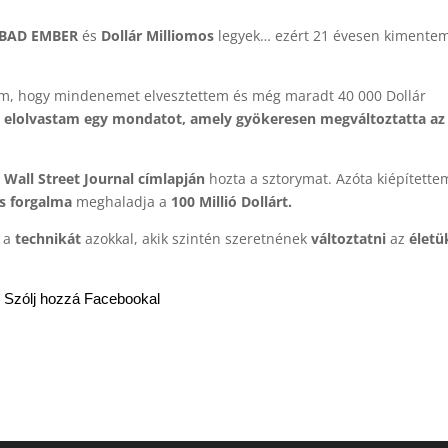
BAD EMBER
és
Dollár Milliomos
legyek… ezért 21 évesen kimente
em, hogy mindenemet elvesztettem és még maradt 40 000 Dollár
n
elolvastam egy mondatot, amely gyökeresen megváltoztatta az
 Wall Street Journal címlapján
hozta a sztorymat. Azóta kiépítette
s
forgalma
meghaladja a
100 Millió Dollárt.
 a
technikát
azokkal, akik szintén szeretnének
változtatni
az
élet
Szólj hozzá Facebookal