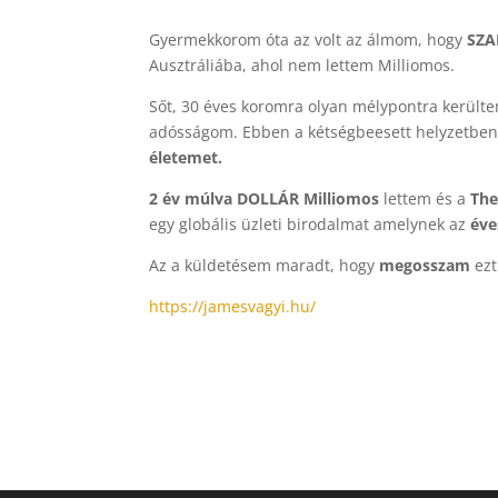
Gyermekkorom óta az volt az álmom, hogy
SZA
Ausztráliába, ahol nem lettem Milliomos.
Sőt, 30 éves koromra olyan mélypontra került
adósságom. Ebben a kétségbeesett helyzetbe
életemet.
2 év múlva DOLLÁR Milliomos
lettem és a
The
egy globális üzleti birodalmat amelynek az
éve
Az a küldetésem maradt, hogy
megosszam
ezt
https://jamesvagyi.hu/