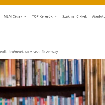
MLM Cégek
TOP Keresők
Szakmai Cikkek
Ajánlot
tők történetei
,
MLM vezetők AmWay