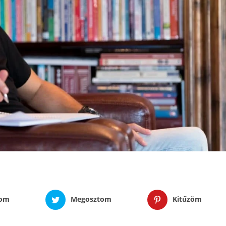
tom
Megosztom
Kitűzöm