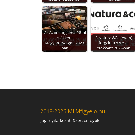
Az Avon forgalma 2%-al
csökkent
A Natura &Co (Avon)
Magyarországon 2023-
forgalma 8,5%-al
ban
csökkent 2023-ban
2018-2026 MLMfigyelo.hu
Jogi nyilatkozat, Szerzői jogok