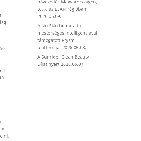
növekedés Magyarországon,
3,5% az ESAN régióban
n
2026.05.09.
ilág
A Nu Skin bemutatta
mesterséges intelligenciával
támogatott Prysm
platformját
2026.05.08.
250
A Sunrider Clean Beauty
Díjat nyert
2026.05.07.
G H
an
y
von
elni.