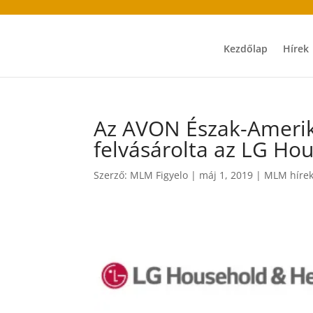
Kezdőlap
Hírek
Az AVON Észak-Ameriká
felvásárolta az LG Ho
Szerző:
MLM Figyelo
|
máj 1, 2019
|
MLM híre