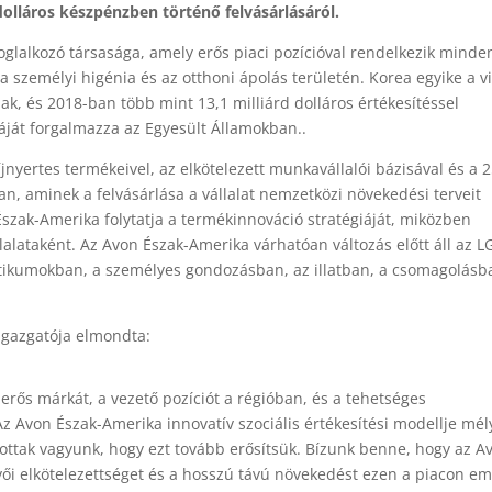
olláros készpénzben történő felvásárlásáról.
oglalkozó társasága, amely erős piaci pozícióval rendelkezik minde
 személyi higénia és az otthoni ápolás területén. Korea egyike a v
k, és 2018-ban több mint 13,1 milliárd dolláros értékesítéssel
áját forgalmazza az Egyesült Államokban..
jnyertes termékeivel, az elkötelezett munkavállalói bázisával és a 
an, aminek a felvásárlása a vállalat nemzetközi növekedési terveit
szak-Amerika folytatja a termékinnováció stratégiáját, miközben
lalataként. Az Avon Észak-Amerika várhatóan változás előtt áll az L
etikumokban, a személyes gondozásban, az illatban, a csomagolásb
igazgatója elmondta:
rős márkát, a vezető pozíciót a régióban, és a tehetséges
Az Avon Észak-Amerika innovatív szociális értékesítési modellje mél
gatottak vagyunk, hogy ezt tovább erősítsük. Bízunk benne, hogy az A
evői elkötelezettséget és a hosszú távú növekedést ezen a piacon em