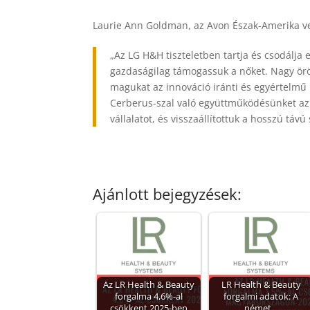
Laurie Ann Goldman, az Avon Észak-Amerika ve
„Az LG H&H tiszteletben tartja és csodálja
gazdaságilag támogassuk a nőket. Nagy örö
magukat az innováció iránti és egyértelmű 
Cerberus-szal való együttműködésünket az
vállalatot, és visszaállítottuk a hosszú távú
Ajánlott bejegyzések:
Az LR Health & Beauty
LR Health & Beauty
forgalma 4,6%-al
forgalmi adatok: A
csökkent 2025-ben
német…