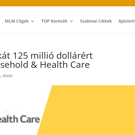
MLM Cégek
TOP Keresők
Szakmai Cikkek
Ajánlot
t 125 millió dollárért
usehold & Health Care
k
,
Avon