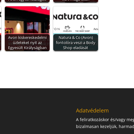
Avon kiskereskedelmi
Natura & Co (Avon)
üzleteket nyit az
fontolóra veszi a Body
Egyesült Királyságban
Shop eladását
Adatvédelem
A feliratkozáskor és/vagy m
bizalmasan kezeljük, harmad