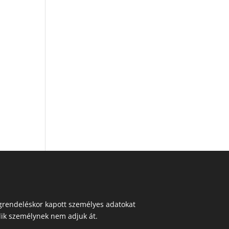
egrendeléskor kapott személyes adatokat
ik személynek nem adjuk át.