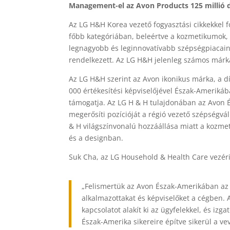
Management-el az Avon Products 125 millió d
Az LG H&H Korea vezető fogyasztási cikkekkel f
főbb kategóriában, beleértve a kozmetikumok, a
legnagyobb és leginnovatívabb szépségpiacaina
rendelkezett. Az LG H&H jelenleg számos márk
Az LG H&H szerint az Avon ikonikus márka, a dí
000 értékesítési képviselőjével Észak-Amerikáb
támogatja. Az LG H & H tulajdonában az Avon É
megerősíti pozícióját a régió vezető szépségvál
& H világszínvonalú hozzáállása miatt a kozm
és a designban.
Suk Cha, az LG Household & Health Care vezér
„Felismertük az Avon Észak-Amerikában az e
alkalmazottakat és képviselőket a cégben. 
kapcsolatot alakít ki az ügyfelekkel, és iz
Észak-Amerika sikereire építve sikerül a v