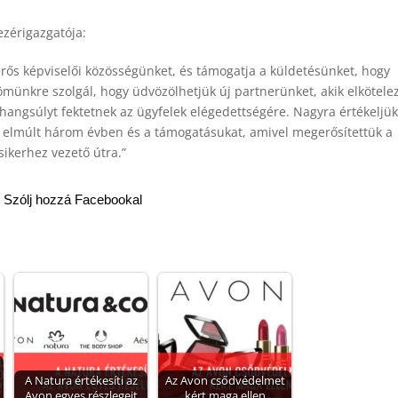
zérigazgatója:
 erős képviselői közösségünket, és támogatja a küldetésünket, hogy
münkre szolgál, hogy üdvözölhetjük új partnerünket, akik elkötele
hangsúlyt fektetnek az ügyfelek elégedettségére. Nagyra értékeljük
 elmúlt három évben és a támogatásukat, amivel megerősítettük a
 sikerhez vezető útra.”
Szólj hozzá Facebookal
A Natura értékesíti az
Az Avon csődvédelmet
Avon egyes részlegeit
kért maga ellen