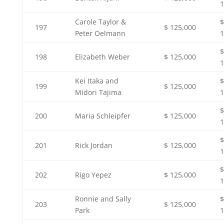
1
Carole Taylor &
$
197
$ 125,000
Peter Oelmann
1
$
198
Elizabeth Weber
$ 125,000
1
Kei Itaka and
$
199
$ 125,000
Midori Tajima
1
$
200
Maria Schleipfer
$ 125,000
1
$
201
Rick Jordan
$ 125,000
1
$
202
Rigo Yepez
$ 125,000
1
Ronnie and Sally
$
203
$ 125,000
Park
1