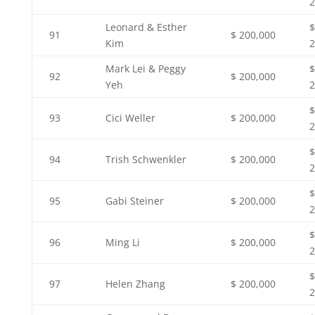
2
Leonard & Esther
$
91
$ 200,000
Kim
2
Mark Lei & Peggy
$
92
$ 200,000
Yeh
2
$
93
Cici Weller
$ 200,000
2
$
94
Trish Schwenkler
$ 200,000
2
$
95
Gabi Steiner
$ 200,000
2
$
96
Ming Li
$ 200,000
2
$
97
Helen Zhang
$ 200,000
2