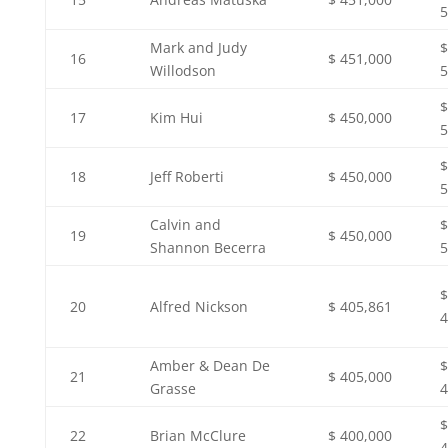
5
Mark and Judy
$
16
$ 451,000
Willodson
5
$
17
Kim Hui
$ 450,000
5
$
18
Jeff Roberti
$ 450,000
5
Calvin and
$
19
$ 450,000
Shannon Becerra
5
$
20
Alfred Nickson
$ 405,861
4
Amber & Dean De
$
21
$ 405,000
Grasse
4
$
22
Brian McClure
$ 400,000
4