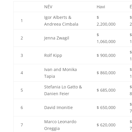
NÉV
Havi
É
Igor Alberts &
$
$
1
Andreea Cimbala
2,200,000
2
$
$
2
Jenna Zwagil
1,060,000
1
$
3
Rolf Kipp
$ 900,000
1
Ivan and Monika
$
4
$ 860,000
Tapia
1
Stefania Lo Gatto &
$
5
$ 685,000
Danien Feier
8
$
6
David Imonitie
$ 650,000
7
Marco Leonardo
$
7
$ 620,000
Oreggia
7