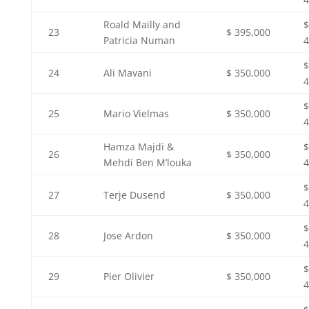
Roald Mailly and
$
23
$ 395,000
Patricia Numan
4
$
24
Ali Mavani
$ 350,000
4
$
25
Mario Vielmas
$ 350,000
4
Hamza Majdi &
$
26
$ 350,000
Mehdi Ben M’louka
4
$
27
Terje Dusend
$ 350,000
4
$
28
Jose Ardon
$ 350,000
4
$
29
Pier Olivier
$ 350,000
4