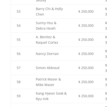
Sedivy
3
Barry Chi & Holly
$
53
$ 250,000
Chen
3
Sunny Hsu &
$
54
$ 250,000
Debra Hsieh
3
A. Benitez &
$
55
$ 250,000
Raquel Cortez
3
$
56
Nancy Dornan
$ 250,000
3
$
57
Simon Abboud
$ 250,000
3
Patrick Maser &
$
58
$ 250,000
Mike Maser
3
Kang Hyeon Sook &
$
59
$ 250,000
Ryu InIk
3