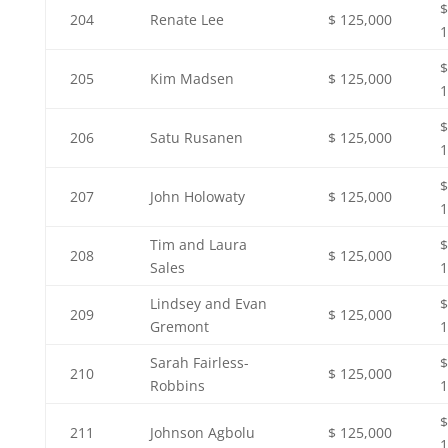
$
204
Renate Lee
$ 125,000
1
$
205
Kim Madsen
$ 125,000
1
$
206
Satu Rusanen
$ 125,000
1
$
207
John Holowaty
$ 125,000
1
Tim and Laura
$
208
$ 125,000
Sales
1
Lindsey and Evan
$
209
$ 125,000
Gremont
1
Sarah Fairless-
$
210
$ 125,000
Robbins
1
$
211
Johnson Agbolu
$ 125,000
1