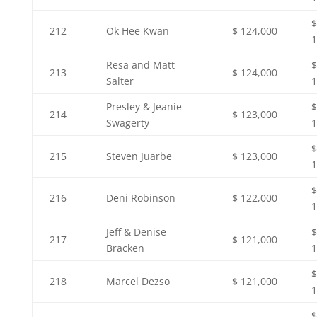
$
212
Ok Hee Kwan
$ 124,000
1
Resa and Matt
$
213
$ 124,000
Salter
1
Presley & Jeanie
$
214
$ 123,000
Swagerty
1
$
215
Steven Juarbe
$ 123,000
1
$
216
Deni Robinson
$ 122,000
1
Jeff & Denise
$
217
$ 121,000
Bracken
1
$
218
Marcel Dezso
$ 121,000
1
$