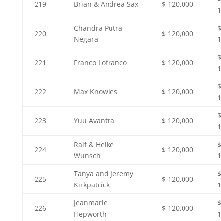
219
Brian & Andrea Sax
$ 120,000
1
Chandra Putra
$
220
$ 120,000
Negara
1
$
221
Franco Lofranco
$ 120,000
1
$
222
Max Knowles
$ 120,000
1
$
223
Yuu Avantra
$ 120,000
1
Ralf & Heike
$
224
$ 120,000
Wunsch
1
Tanya and Jeremy
$
225
$ 120,000
Kirkpatrick
1
Jeanmarie
$
226
$ 120,000
Hepworth
1