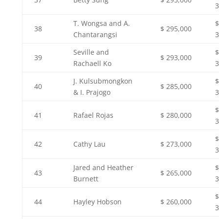
3
T. Wongsa and A.
$
38
$ 295,000
Chantarangsi
3
Seville and
$
39
$ 293,000
Rachaell Ko
3
J. Kulsubmongkon
$
40
$ 285,000
& I. Prajogo
3
$
41
Rafael Rojas
$ 280,000
3
$
42
Cathy Lau
$ 273,000
3
Jared and Heather
$
43
$ 265,000
Burnett
3
$
44
Hayley Hobson
$ 260,000
3