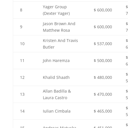
Yager Group
$
8
$ 600,000
(Dexter Yager)
7
Jason Brown And
$
9
$ 600,000
Matthew Rosa
7
Kristen And Travis
$
10
$ 537,000
Butler
6
$
11
John Haremza
$ 500,000
6
$
12
Khalid Shaath
$ 480,000
5
Allan Badilla &
$
13
$ 470,000
Laura Castro
5
$
14
Iulian Cimbala
$ 465,000
5
$
15
Andreas Matuska
$ 451,000