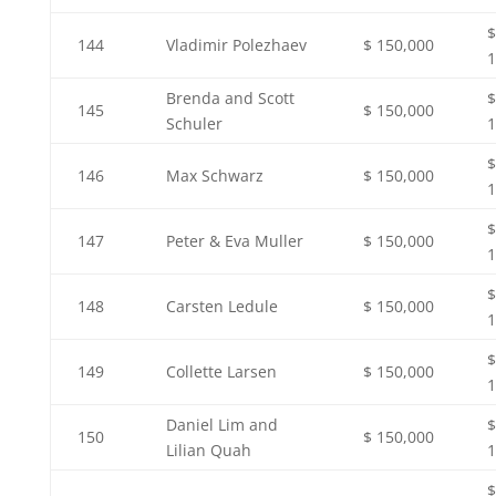
$
144
Vladimir Polezhaev
$ 150,000
1
Brenda and Scott
$
145
$ 150,000
Schuler
1
$
146
Max Schwarz
$ 150,000
1
$
147
Peter & Eva Muller
$ 150,000
1
$
148
Carsten Ledule
$ 150,000
1
$
149
Collette Larsen
$ 150,000
1
Daniel Lim and
$
150
$ 150,000
Lilian Quah
1
$