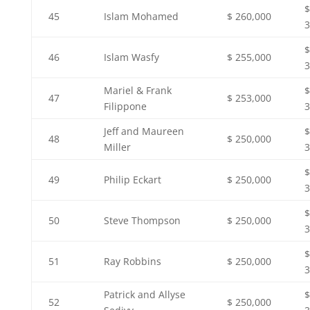
$
45
Islam Mohamed
$ 260,000
3
$
46
Islam Wasfy
$ 255,000
3
Mariel & Frank
$
47
$ 253,000
Filippone
3
Jeff and Maureen
$
48
$ 250,000
Miller
3
$
49
Philip Eckart
$ 250,000
3
$
50
Steve Thompson
$ 250,000
3
$
51
Ray Robbins
$ 250,000
3
Patrick and Allyse
$
52
$ 250,000