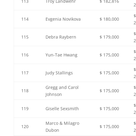
113
Troy Landwehr
$ 182,816
2
$
114
Evgenia Novikova
$ 180,000
2
$
115
Debra Raybern
$ 179,000
2
$
116
Yun-Tae Hwang
$ 175,000
2
$
117
Judy Stallings
$ 175,000
2
Gregg and Carol
$
118
$ 175,000
Johnson
2
$
119
Giselle Sexsmith
$ 175,000
2
Marco & Milagro
$
120
$ 175,000
Dubon
2