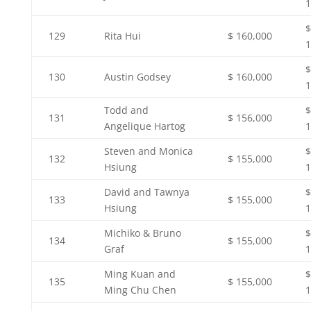
1
$
129
Rita Hui
$ 160,000
1
$
130
Austin Godsey
$ 160,000
1
Todd and
$
131
$ 156,000
Angelique Hartog
1
Steven and Monica
$
132
$ 155,000
Hsiung
1
David and Tawnya
$
133
$ 155,000
Hsiung
1
Michiko & Bruno
$
134
$ 155,000
Graf
1
Ming Kuan and
$
135
$ 155,000
Ming Chu Chen
1