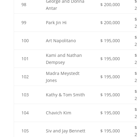
George and Donna
$
98
$ 200,000
Antar
2
$
99
Park Jin Hi
$ 200,000
2
$
100
Art Napolitano
$ 195,000
2
Kami and Nathan
$
101
$ 195,000
Dempsey
2
Madra Meystedt
$
102
$ 195,000
Jones
2
$
103
Kathy & Tom Smith
$ 195,000
2
$
104
Chavich Kim
$ 195,000
2
$
105
Siv and Jay Bennett
$ 195,000
2