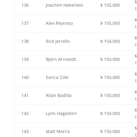
$
136
Joachim Heberlein
$ 155,000
1
$
137
Alex Reynoso
$ 155,000
1
$
138
Rick Jerrells
$ 154,000
1
$
139
Björn Arnstedt.
$ 150,000
1
$
140
Earica Cole
$ 150,000
1
$
141
Allan Badilla
$ 150,000
1
$
142
Lynn Hagedorn
$ 150,000
1
$
143
Matt Morris
$ 150,000
1