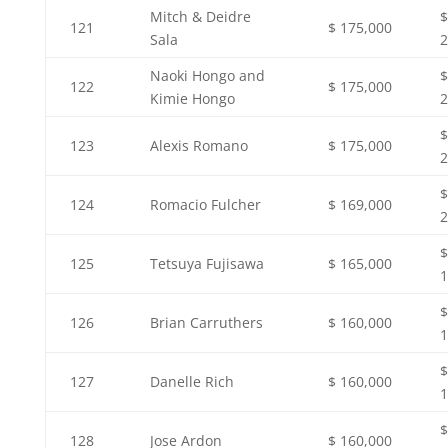
Mitch & Deidre
$
121
$ 175,000
Sala
2
Naoki Hongo and
$
122
$ 175,000
Kimie Hongo
2
$
123
Alexis Romano
$ 175,000
2
$
124
Romacio Fulcher
$ 169,000
2
$
125
Tetsuya Fujisawa
$ 165,000
1
$
126
Brian Carruthers
$ 160,000
1
$
127
Danelle Rich
$ 160,000
1
$
128
Jose Ardon
$ 160,000