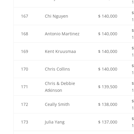
1
$
167
Chi Nguyen
$ 140,000
1
$
168
Antonio Martinez
$ 140,000
1
$
169
Kent Kruusmaa
$ 140,000
1
$
170
Chris Collins
$ 140,000
1
Chris & Debbie
$
171
$ 139,500
Atkinson
1
$
172
Ceally Smith
$ 138,000
1
$
173
Julia Yang
$ 137,000
1