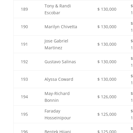
Tony & Randi
$
189
$ 130,000
Escobar
1
$
190
Marilyn Chivetta
$ 130,000
1
Jose Gabriel
$
191
$ 130,000
Martinez
1
$
192
Gustavo Salinas
$ 130,000
1
$
193
Alyssa Coward
$ 130,000
1
May-Richard
$
194
$ 126,000
Bonnin
1
Faraday
$
195
$ 125,000
Hosseinipour
1
$
196
Bentek Hijani
$ 125,000