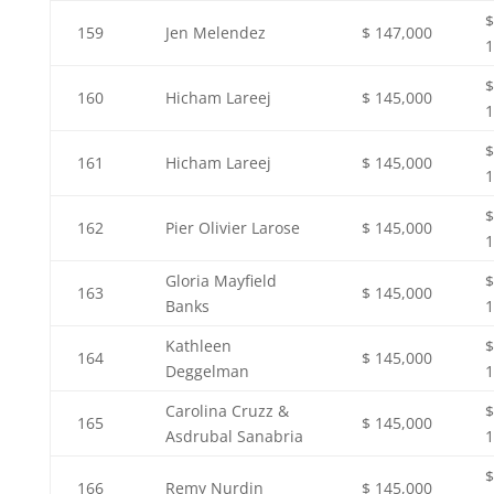
$
159
Jen Melendez
$ 147,000
1
$
160
Hicham Lareej
$ 145,000
1
$
161
Hicham Lareej
$ 145,000
1
$
162
Pier Olivier Larose
$ 145,000
1
Gloria Mayfield
$
163
$ 145,000
Banks
1
Kathleen
$
164
$ 145,000
Deggelman
1
Carolina Cruzz &
$
165
$ 145,000
Asdrubal Sanabria
1
$
166
Remy Nurdin
$ 145,000