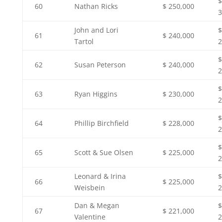
$
60
Nathan Ricks
$ 250,000
3
John and Lori
$
61
$ 240,000
Tartol
2
$
62
Susan Peterson
$ 240,000
2
$
63
Ryan Higgins
$ 230,000
2
$
64
Phillip Birchfield
$ 228,000
2
$
65
Scott & Sue Olsen
$ 225,000
2
Leonard & Irina
$
66
$ 225,000
Weisbein
2
Dan & Megan
$
67
$ 221,000
Valentine
2