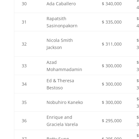
$
30
Ada Caballero
$ 340,000
4
Rapatsith
$
31
$ 335,000
Sasinonpakorn
4
Nicola Smith
$
32
$ 311,000
Jackson
3
Azad
$
33
$ 300,000
Mohammadamin
3
Ed & Theresa
$
34
$ 300,000
Bestoso
3
$
35
Nobuhiro Kaneko
$ 300,000
3
Enrique and
$
36
$ 295,000
Graciela Varela
3
$
37
Betty Sung
$ 295,000