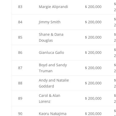
$
83
Margie Aliprandi
$ 200,000
2
$
84
Jimmy Smith
$ 200,000
2
Shane & Dana
$
85
$ 200,000
Douglas
2
$
86
Gianluca Gallo
$ 200,000
2
Boyd and Sandy
$
87
$ 200,000
Truman
2
Andy and Natalie
$
88
$ 200,000
Goddard
2
Carol & Alan
$
89
$ 200,000
Lorenz
2
$
90
Kaoru Nakajima
$ 200,000