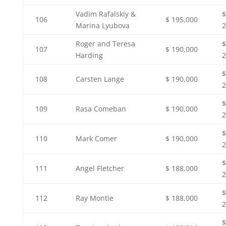
Vadim Rafalskiy &
$
106
$ 195,000
Marina Lyubova
2
Roger and Teresa
$
107
$ 190,000
Harding
2
$
108
Carsten Lange
$ 190,000
2
$
109
Rasa Comeban
$ 190,000
2
$
110
Mark Comer
$ 190,000
2
$
111
Angel Fletcher
$ 188,000
2
$
112
Ray Montie
$ 188,000
2
$