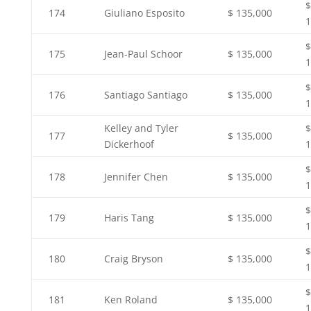
$
174
Giuliano Esposito
$ 135,000
1
$
175
Jean-Paul Schoor
$ 135,000
1
$
176
Santiago Santiago
$ 135,000
1
Kelley and Tyler
$
177
$ 135,000
Dickerhoof
1
$
178
Jennifer Chen
$ 135,000
1
$
179
Haris Tang
$ 135,000
1
$
180
Craig Bryson
$ 135,000
1
$
181
Ken Roland
$ 135,000
1