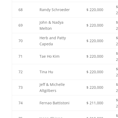
$
68
Randy Schroeder
$ 220,000
2
John & Nadya
$
69
$ 220,000
Melton
2
Herb and Patty
$
70
$ 220,000
Capeda
2
$
71
Tae Ho Kim
$ 220,000
2
$
72
Tina Hu
$ 220,000
2
Jeff & Michelle
$
73
$ 220,000
Altgilbers
2
$
74
Fernao Battistoni
$ 211,000
2
$