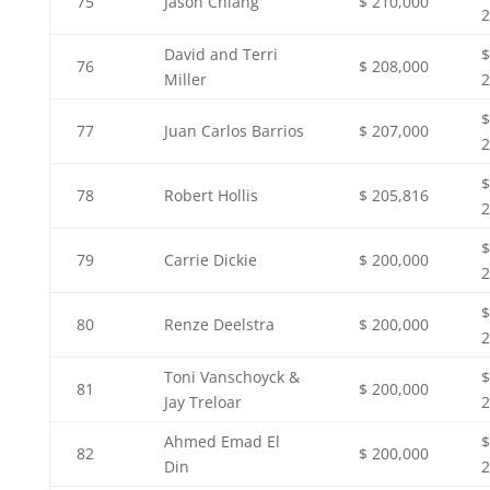
75
Jason Chiang
$ 210,000
2
David and Terri
$
76
$ 208,000
Miller
2
$
77
Juan Carlos Barrios
$ 207,000
2
$
78
Robert Hollis
$ 205,816
2
$
79
Carrie Dickie
$ 200,000
2
$
80
Renze Deelstra
$ 200,000
2
Toni Vanschoyck &
$
81
$ 200,000
Jay Treloar
2
Ahmed Emad El
$
82
$ 200,000
Din
2