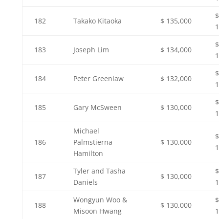
$
182
Takako Kitaoka
$ 135,000
1
$
183
Joseph Lim
$ 134,000
1
$
184
Peter Greenlaw
$ 132,000
1
$
185
Gary McSween
$ 130,000
1
Michael
$
186
Palmstierna
$ 130,000
1
Hamilton
Tyler and Tasha
$
187
$ 130,000
Daniels
1
Wongyun Woo &
$
188
$ 130,000
Misoon Hwang
1