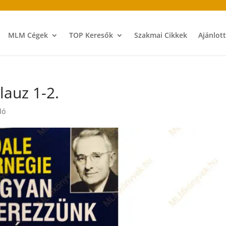
MLM Cégek
TOP Keresők
Szakmai Cikkek
Ajánlot
lauz 1-2.
ló