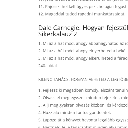
Rájössz, hol kell ügyes pszichológiai fog
Magaddal tudod ragadni munkatársaidat.
Dale Carnegie: Hogyan fejezzük
Sikerkalauz 2.
Mi az a hat mód, ahogy abbahagyhatod az id
Mi az a hét mód, ahogy elnyerheted a békét 
Mi az a hat mód, ahogy elkerülheted a fárad
240. oldal
KILENC TANÁCS, HOGYAN VEHETED A LEGTÖB
Fejlessz ki magadban komoly, elszánt tanuln
Olvass el még egyszer minden fejezetet, mi
Állj meg gyakran olvasás közben, és kérdez
Húzz alá minden fontos gondolatot.
Lapozd át a könyvet havonta legalább egysze
Használd fel a tanácsokat minden alkalommal.