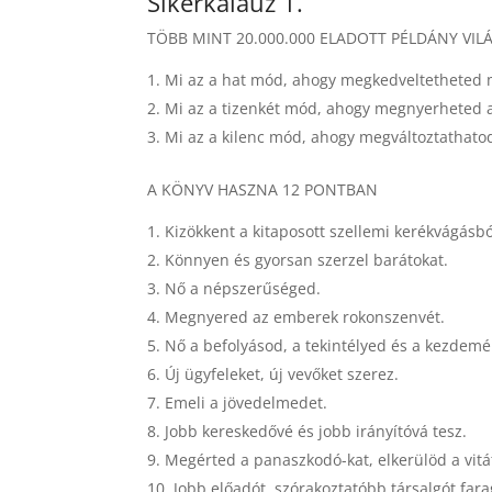
Sikerkalauz 1.
TÖBB MINT 20.000.000 ELADOTT PÉLDÁNY VIL
Mi az a hat mód, ahogy megkedveltetheted 
Mi az a tizenkét mód, ahogy megnyerheted a
Mi az a kilenc mód, ahogy megváltoztathato
A KÖNYV HASZNA 12 PONTBAN
Kizökkent a kitaposott szellemi kerékvágásból
Könnyen és gyorsan szerzel barátokat.
Nő a népszerűséged.
Megnyered az emberek rokonszenvét.
Nő a befolyásod, a tekintélyed és a kezdem
Új ügyfeleket, új vevőket szerez.
Emeli a jövedelmedet.
Jobb kereskedővé és jobb irányítóvá tesz.
Megérted a panaszkodó-kat, elkerülöd a vitá
Jobb előadót, szórakoztatóbb társalgót fara