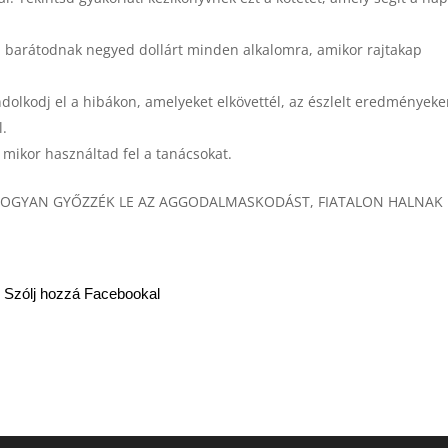
l a barátodnak negyed dollárt minden alkalomra, amikor rajtakap
dolkodj el a hibákon, amelyeket elkövettél, az észlelt eredményeke
l.
mikor használtad fel a tanácsokat.
 HOGYAN GYŐZZÉK LE AZ AGGODALMASKODÁST, FIATALON HALNAK
Szólj hozzá Facebookal