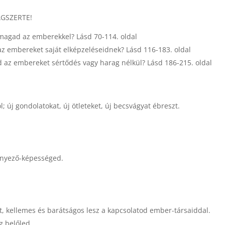
ÁGSZERTE!
magad az emberekkel? Lásd 70-114. oldal
z embereket saját elképzeléseidnek? Lásd 116-183. oldal
d az embereket sértődés vagy harag nélkül? Lásd 186-215. oldal
; új gondolatokat, új ötleteket, új becsvágyat ébreszt.
ényező-képességed.
t, kellemes és barátságos lesz a kapcsolatod ember-társaiddal.
g belőled.