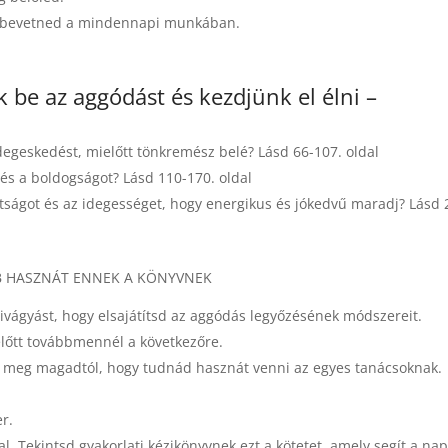
ást bevetned a mindennapi munkában.
 be az aggódást és kezdjünk el élni –
egeskedést, mielőtt tönkremész belé? Lásd 66-107. oldal
és a boldogságot? Lásd 110-170. oldal
tságot és az idegességet, hogy energikus és jókedvű maradj? Lásd 
B HASZNÁT ENNEK A KÖNYVNEK
ivágyást, hogy elsajátítsd az aggódás legyőzésének módszereit.
előtt továbbmennél a következőre.
d meg magadtól, hogy tudnád hasznát venni az egyes tanácsoknak.
r.
 Tekintsd gyakorlati kézikönyvnek ezt a kötetet, amely segít a nap