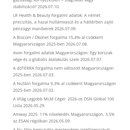
stabilizáció?
2026.07.10.
LR Health & Beauty forgalmi adatok: A német
precizitás, a hazai hullámvasút és a háttérben zajló
pénzügyi manőverek
2026.07.09.
A Biocom / Ökonet forgalma 15,4%-al csökkent
Magyarországon 2025-ben
2026.07.08.
Avon forgalmi adatok Magyarországon: Egy korszak
vége és a globális átalakulás szele
2026.07.07.
A doTERRA forgalma nem változott Magyarországon
2025-ben
2026.07.03.
A NuSkin forgalma 9,3%-al csökkent Magyarországon
2025-ben
2026.07.02.
A Világ Legjobb MLM Cégei: 2026-os DSN Global 100
Lista
2026.05.29.
Amway 2025: 11% növekedés Magyarországon, 3,5%
az ESAN régióban
2026.05.09.
A Nu Skin bemutatta mesterséges intelligenciával