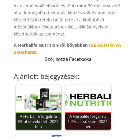
Az esemény 40 előadó és több mint 30 műsorvezető
által lebonyolított oktatási képzés volt és nonstop
közvetítés keretein belül érte el a különböző
időzónákban lévő partnereket, akik 24 nyelven
követhették az eseményt.
A Herbalife Nutrition-ről bővebben
IDE KATTINTVA
olvashatsz.
Szólj hozzá Facebookal
Ajánlott bejegyzések:
A Herbalife forgalma
A Herbalife forgalma
1%-al növekedett 2025-
1,4%-al csökkent 2024-
ben
ben