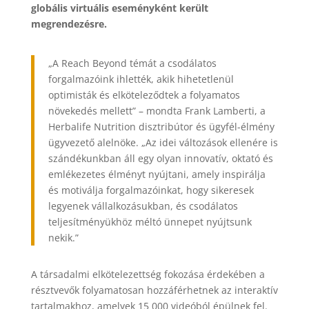
globális virtuális eseményként került
megrendezésre.
„A Reach Beyond témát a csodálatos
forgalmazóink ihlették, akik hihetetlenül
optimisták és elköteleződtek a folyamatos
növekedés mellett” – mondta Frank Lamberti, a
Herbalife Nutrition disztribútor és ügyfél-élmény
ügyvezető alelnöke. „Az idei változások ellenére is
szándékunkban áll egy olyan innovatív, oktató és
emlékezetes élményt nyújtani, amely inspirálja
és motiválja forgalmazóinkat, hogy sikeresek
legyenek vállalkozásukban, és csodálatos
teljesítményükhöz méltó ünnepet nyújtsunk
nekik.”
A társadalmi elkötelezettség fokozása érdekében a
résztvevők folyamatosan hozzáférhetnek az interaktív
tartalmakhoz, amelyek 15 000 videóból épülnek fel.