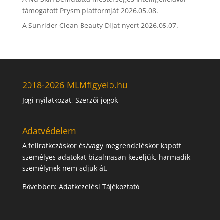
támogatott Prysm platformját
2026.05.08.
A Sunrider Clean Beauty Díjat nyert
2026.05.07.
2018-2026 MLMfigyelo.hu
Jogi nyilatkozat, Szerzői jogok
Adatvédelem
A feliratkozáskor és/vagy megrendeléskor kapott
személyes adatokat bizalmasan kezeljük, harmadik
személynek nem adjuk át.
Bővebben:
Adatkezelési Tájékoztató