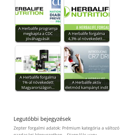
A Herbalife programja
megkapta a CDC
A Herbalife forgalma
jóváhagyását
4,3%-al növekedett…
A Herbalife forgalma
1%-al növekedett
A Herbalife aktív
Magyarországon…
életmód kampányt indít
Legutóbbi bejegyzések
Zepter forgalmi adatok: Prémium kategória a változó
gazdasági környezetben – Stagnálás vagy