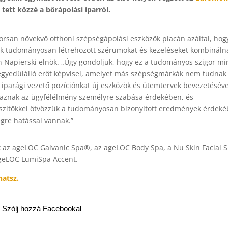
tett közzé a bőrápolási iparról.
yorsan növekvő otthoni szépségápolási eszközök piacán azáltal, hog
ek tudományosan létrehozott szérumokat és kezeléseket kombináln
 Napierski elnök. „Úgy gondoljuk, hogy ez a tudományos szigor m
 egyedülálló erőt képvisel, amelyet más szépségmárkák nem tudnak
iparági vezető pozíciónkat új eszközök és ütemtervek bevezetéséve
maznak az ügyfélélmény személyre szabása érdekében, és
észítőkkel ötvözzük a tudományosan bizonyított eredmények érdeké
gre hatással vannak.”
k az ageLOC Galvanic Spa®, az ageLOC Body Spa, a Nu Skin Facial S
geLOC LumiSpa Accent.
hatsz.
Szólj hozzá Facebookal