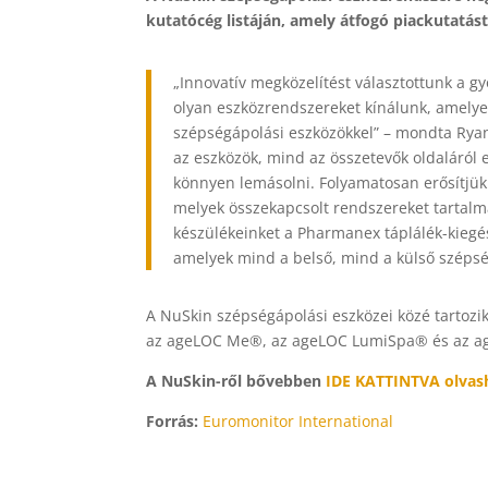
kutatócég listáján, amely átfogó piackutatást 
„Innovatív megközelítést választottunk a g
olyan eszközrendszereket kínálunk, amely
szépségápolási eszközökkel” – mondta Ryan
az eszközök, mind az összetevők oldaláról
könnyen lemásolni. Folyamatosan erősítjük 
melyek összekapcsolt rendszereket tartal
készülékeinket a Pharmanex táplálék-kieg
amelyek mind a belső, mind a külső szépsé
A NuSkin szépségápolási eszközei közé tartozi
az ageLOC Me®, az ageLOC LumiSpa® és az a
A NuSkin-ről bővebben
IDE KATTINTVA olvas
Forrás:
Euromonitor International