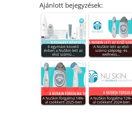
Ajánlott bejegyzések:
6 egymást követő
A NuSkin lett az első
évben a NuSkin lett az
számú szépség- és
első számú…
wellness…
A NuSkin forgalma 14%-
A NuSkin forgalma 12%
al csökkent 2025-ben
al csökkent 2024-ben