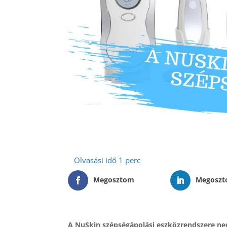
Megosztom
Megosz
A NuSkin szépségápolási eszközrendszere ne