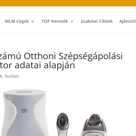
MLM Cégek
TOP Keresők
Szakmai Cikkek
Ajánlot
 számú Otthoni Szépségápolási
or adatai alapján
k
,
NuSkin