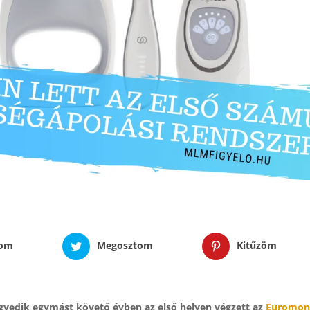
tom
Megosztom
Kitűzöm
gyedik egymást követő évben az első helyen végzett az
Euromon