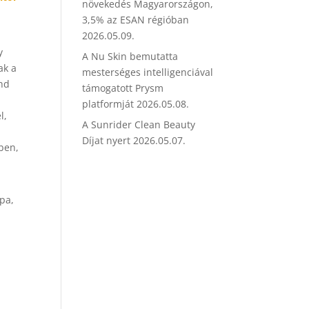
növekedés Magyarországon,
3,5% az ESAN régióban
2026.05.09.
y
A Nu Skin bemutatta
ak a
mesterséges intelligenciával
ind
támogatott Prysm
platformját
2026.05.08.
l,
A Sunrider Clean Beauty
Díjat nyert
2026.05.07.
ben,
pa,