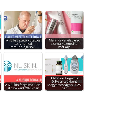
A 4Life vezető kutatója
Mary Kay a világ első
az Amerikai
számú kozmetikai
Immunológusok…
márkája
A NuSkin forgalma
9,3%-al csökkent
-
A NuSkin forgalma 12%-
Magyarországon 2025-
al csökkent 2023-ban
ben