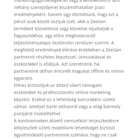
marketingügynökségeknél vagy a kereskedelmi lánc
néhány szereplőjénél kiszámíthatatlan piaci
eredményekért, hanem úgy döntöttünk, hogy ezt a
pénzt azok között osztjuk szét, akik a ZeeGen
termékeit közvetlenül vagy közvetve eljuttatják a
fogyasztókhoz, egy előre meghatározott
teljesítményalapú ösztönzési rendszer szerint. A
megfelelő eredmények elérése érdekében a ZeeGen
partnereit részletes képzéssel, útmutatással és
eszközökkel is ellátjuk. Azt szeretnénk, ha
partnereink otthon éreznék magukat offline és online
egyaránt.
Ehhez biztosítjuk az áttörő sikert támogató
eszközöket és professzionális online marketing
képzést. Ezáltal ez a lehetőség kulcsrakész üzleté
válhat, amelyet bárki otthonról vagy a világ bármely
pontjáról működtethet.
A kontinenseken átívelő nemzetközi terjeszkedésre
kifejlesztett üzleti modellünk lehetőséget biztosít
együttműködő partnereink számára, hogy ne csak