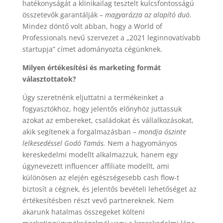
hatékonyságát a klinikailag tesztelt kulcsfontosságú
összetevők garantálják –
magyarázza az alapító duó.
Mindez döntő volt abban, hogy a World of
Professionals nevű szervezet a „2021 leginnovatívabb
startupja” címet adományozta cégünknek.
Milyen értékesítési és marketing formát
választottatok?
Úgy szeretnénk eljuttatni a termékeinket a
fogyasztókhoz, hogy jelentős előnyhöz juttassuk
azokat az embereket, családokat és vállalkozásokat,
akik segítenek a forgalmazásban –
mondja őszinte
lelkesedéssel Godó Tamás.
Nem a hagyományos
kereskedelmi modellt alkalmazzuk, hanem egy
úgynevezett influencer affiliate modellt, ami
különösen az elején egészségesebb cash flow-t
biztosít a cégnek, és jelentős bevételi lehetőséget az
értékesítésben részt vevő partnereknek. Nem
akarunk hatalmas összegeket költeni