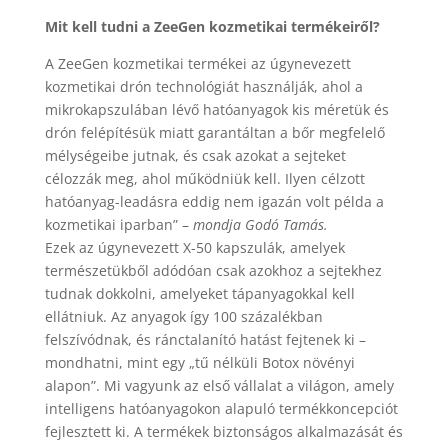
Mit kell tudni a ZeeGen kozmetikai termékeiről?
A ZeeGen kozmetikai termékei az úgynevezett
kozmetikai drón technológiát használják, ahol a
mikrokapszulában lévő hatóanyagok kis méretük és
drón felépítésük miatt garantáltan a bőr megfelelő
mélységeibe jutnak, és csak azokat a sejteket
célozzák meg, ahol működniük kell. Ilyen célzott
hatóanyag-leadásra eddig nem igazán volt példa a
kozmetikai iparban” –
mondja Godó Tamás.
Ezek az úgynevezett X-50 kapszulák, amelyek
természetükből adódóan csak azokhoz a sejtekhez
tudnak dokkolni, amelyeket tápanyagokkal kell
ellátniuk. Az anyagok így 100 százalékban
felszívódnak, és ránctalanító hatást fejtenek ki –
mondhatni, mint egy „tű nélküli Botox növényi
alapon”. Mi vagyunk az első vállalat a világon, amely
intelligens hatóanyagokon alapuló termékkoncepciót
fejlesztett ki. A termékek biztonságos alkalmazását és