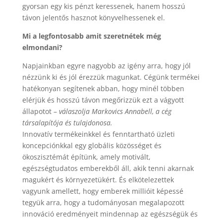
gyorsan egy kis pénzt keressenek, hanem hosszú
távon jelentős hasznot könyvelhessenek el.
Mi a legfontosabb amit szeretnétek még
elmondani?
Napjainkban egyre nagyobb az igény arra, hogy jól
nézzünk ki és jól érezzük magunkat. Cégünk termékei
hatékonyan segítenek abban, hogy minél többen
elérjük és hosszú távon megőrizzük ezt a vágyott
állapotot –
válaszolja Markovics Annabell, a cég
társalapítója és tulajdonosa.
Innovatív termékeinkkel és fenntartható üzleti
koncepciónkkal egy globális közösséget és
ökoszisztémát építünk, amely motivált,
egészségtudatos emberekből áll, akik tenni akarnak
magukért és környezetükért. És elkötelezettek
vagyunk amellett, hogy emberek millióit képessé
tegyük arra, hogy a tudományosan megalapozott
innováció eredményeit mindennap az egészségük és