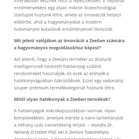
interaktívan vesznek részt a fejlesztésben. E folyamat
eredményeként egy olyan mikron biotechnológiai
startupot hoztunk létre, amely az innovációt helyezi
előtérbe, ahol a hagyományokat a modern
tudományos kutatások eredményeivel ötvözzük.
Mit jelent valójában az innováció a ZeeGen számára
a hagyományos megoldásokhoz képest?
Azt jelenti, hogy a ZeeGen termékei az általunk
intelligensnek nevezett hatóanyag-szállító
rendszereket használják, és ezek az előnyök a
hatékonyságukban tükröződnek. Ezzel egy vadonatúj
szuper prémium termékkategóriát hoztunk létre.
Mitől olyan hatékonyak a ZeeGen termékek?
A hatóanyagok mikrokapszulákban vannak, olyan
komplexekben, amelyek mérete a nano tartománytól
a néhány száz nanométerig terjed. –
mondta Dr.
Némedy Erzsébet PhD, aki a ZeeGen Tudományos