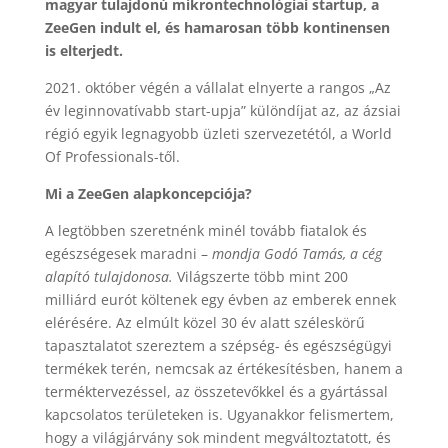
magyar tulajdonú mikrontechnológiai startup, a
ZeeGen indult el, és hamarosan több kontinensen
is elterjedt.
2021. október végén a vállalat elnyerte a rangos „Az
év leginnovatívabb start-upja” különdíjat az, az ázsiai
régió egyik legnagyobb üzleti szervezetétól, a World
Of Professionals-től.
Mi a ZeeGen alapkoncepciója?
A legtöbben szeretnénk minél tovább fiatalok és
egészségesek maradni –
mondja Godó Tamás, a cég
alapító tulajdonosa.
Világszerte több mint 200
milliárd eurót költenek egy évben az emberek ennek
elérésére. Az elmúlt közel 30 év alatt széleskörű
tapasztalatot szereztem a szépség- és egészségügyi
termékek terén, nemcsak az értékesítésben, hanem a
terméktervezéssel, az összetevőkkel és a gyártással
kapcsolatos területeken is. Ugyanakkor felismertem,
hogy a világjárvány sok mindent megváltoztatott, és