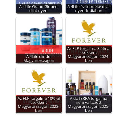
A 4Life Grand Globee-
A 4Life év terméke díjat
díjat nyert
nyert Indiában
Az FLP forgalma 3,5%-al
csökkent
A 4Life elindul
Magyarországon 2024-
Magyarországon
ben
Az FLP forgalma 10%-al
A doTERRA forgalma
csökkent
nem változott
Magyarországon 2023-
Magyarországon 2025-
ban
ben