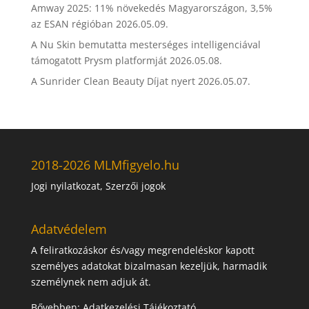
Amway 2025: 11% növekedés Magyarországon, 3,5%
az ESAN régióban
2026.05.09.
A Nu Skin bemutatta mesterséges intelligenciával
támogatott Prysm platformját
2026.05.08.
A Sunrider Clean Beauty Díjat nyert
2026.05.07.
2018-2026 MLMfigyelo.hu
Jogi nyilatkozat, Szerzői jogok
Adatvédelem
A feliratkozáskor és/vagy megrendeléskor kapott
személyes adatokat bizalmasan kezeljük, harmadik
személynek nem adjuk át.
Bővebben:
Adatkezelési Tájékoztató