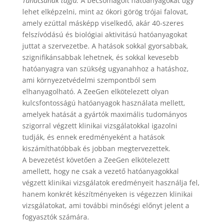
Tanácsának tagja.
A becsomagolt hatóanyagokat úgy
lehet elképzelni, mint az ókori görög trójai falovat,
amely ezúttal másképp viselkedő, akár 40-szeres
felszívódású és biológiai aktivitású hatóanyagokat
juttat a szervezetbe. A hatások sokkal gyorsabbak,
szignifikánsabbak lehetnek, és sokkal kevesebb
hatóanyagra van szükség ugyanahhoz a hatáshoz,
ami környezetvédelmi szempontból sem
elhanyagolható. A ZeeGen elkötelezett olyan
kulcsfontosságú hatóanyagok használata mellett,
amelyek hatását a gyártók maximális tudományos
szigorral végzett klinikai vizsgálatokkal igazolni
tudják, és ennek eredményeként a hatások
kiszámíthatóbbak és jobban megtervezettek.
A bevezetést követően a ZeeGen elkötelezett
amellett, hogy ne csak a vezető hatóanyagokkal
végzett klinikai vizsgálatok eredményeit használja fel,
hanem konkrét készítményeken is végezzen klinikai
vizsgálatokat, ami további minőségi előnyt jelent a
fogyasztók számára.