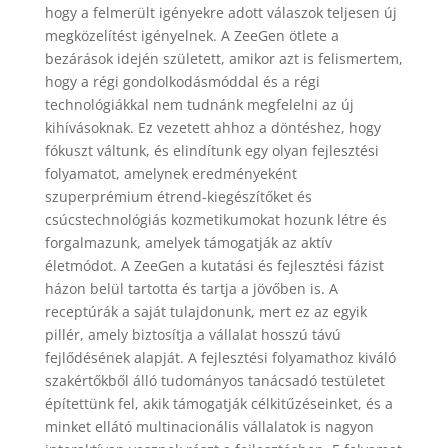
hogy a felmerült igényekre adott válaszok teljesen új
megközelítést igényelnek. A ZeeGen ötlete a
bezárások idején született, amikor azt is felismertem,
hogy a régi gondolkodásmóddal és a régi
technológiákkal nem tudnánk megfelelni az új
kihívásoknak. Ez vezetett ahhoz a döntéshez, hogy
fókuszt váltunk, és elindítunk egy olyan fejlesztési
folyamatot, amelynek eredményeként
szuperprémium étrend-kiegészítőket és
csúcstechnológiás kozmetikumokat hozunk létre és
forgalmazunk, amelyek támogatják az aktív
életmódot. A ZeeGen a kutatási és fejlesztési fázist
házon belül tartotta és tartja a jövőben is. A
receptúrák a saját tulajdonunk, mert ez az egyik
pillér, amely biztosítja a vállalat hosszú távú
fejlődésének alapját. A fejlesztési folyamathoz kiváló
szakértőkből álló tudományos tanácsadó testületet
építettünk fel, akik támogatják célkitűzéseinket, és a
minket ellátó multinacionális vállalatok is nagyon