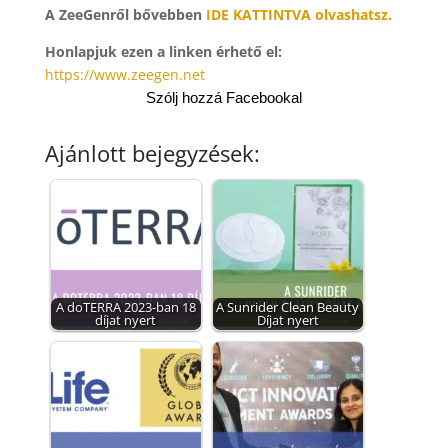
A ZeeGenről bővebben
IDE KATTINTVA olvashatsz.
Honlapjuk ezen a linken érhető el:
https://www.zeegen.net
Szólj hozzá Facebookal
Ajánlott bejegyzések:
A doTERRA 2023-ban 18
A Sunrider Clean Beauty
díjat nyert
Díjat nyert