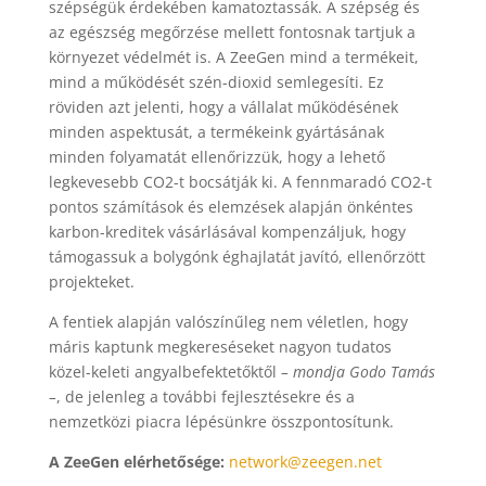
szépségük érdekében kamatoztassák. A szépség és
az egészség megőrzése mellett fontosnak tartjuk a
környezet védelmét is. A ZeeGen mind a termékeit,
mind a működését szén-dioxid semlegesíti. Ez
röviden azt jelenti, hogy a vállalat működésének
minden aspektusát, a termékeink gyártásának
minden folyamatát ellenőrizzük, hogy a lehető
legkevesebb CO2-t bocsátják ki. A fennmaradó CO2-t
pontos számítások és elemzések alapján önkéntes
karbon-kreditek vásárlásával kompenzáljuk, hogy
támogassuk a bolygónk éghajlatát javító, ellenőrzött
projekteket.
A fentiek alapján valószínűleg nem véletlen, hogy
máris kaptunk megkereséseket nagyon tudatos
közel-keleti angyalbefektetőktől
– mondja Godo Tamás
–
, de jelenleg a további fejlesztésekre és a
nemzetközi piacra lépésünkre összpontosítunk.
A ZeeGen elérhetősége:
network@zeegen.net