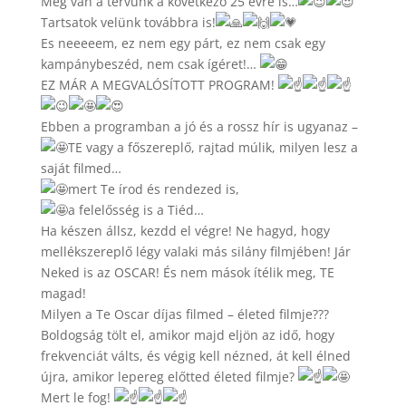
Meg van a tervünk a következő 25 évre is…
Tartsatok velünk továbbra is!
Es neeeeem, ez nem egy párt, ez nem csak egy
kampánybeszéd, nem csak ígéret!…
EZ MÁR A MEGVALÓSÍTOTT PROGRAM!
Ebben a programban a jó és a rossz hír is ugyanaz –
TE vagy a főszereplő, rajtad múlik, milyen lesz a
saját filmed…
mert Te írod és rendezed is,
a felelősség is a Tiéd…
Ha készen állsz, kezdd el végre! Ne hagyd, hogy
mellékszereplő légy valaki más silány filmjében! Jár
Neked is az OSCAR! És nem mások ítélik meg, TE
magad!
Milyen a Te Oscar díjas filmed – életed filmje???
Boldogság tölt el, amikor majd eljön az idő, hogy
frekvenciát válts, és végig kell nézned, át kell élned
újra, amikor lepereg előtted életed filmje?
Mert le fog!