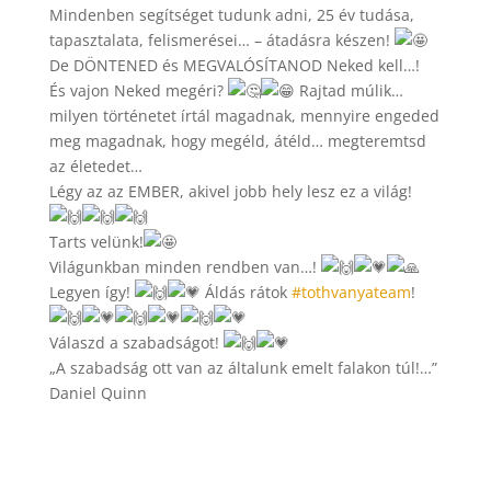
Mindenben segítséget tudunk adni, 25 év tudása,
tapasztalata, felismerései… – átadásra készen!
De DÖNTENED és MEGVALÓSÍTANOD Neked kell…!
És vajon Neked megéri?
Rajtad múlik…
milyen történetet írtál magadnak, mennyire engeded
meg magadnak, hogy megéld, átéld… megteremtsd
az életedet…
Légy az az EMBER, akivel jobb hely lesz ez a világ!
Tarts velünk!
Világunkban minden rendben van…!
Legyen így!
Áldás rátok
#tothvanyateam
!
Válaszd a szabadságot!
„A szabadság ott van az általunk emelt falakon túl!…”
Daniel Quinn