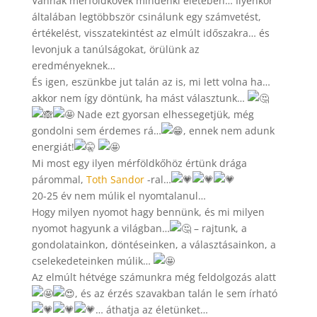
Vannak mérföldkövek mindenki életében… Ilyenkor
általában legtöbbször csinálunk egy számvetést,
értékelést, visszatekintést az elmúlt időszakra… és
levonjuk a tanúlságokat, örülünk az
eredményeknek…
És igen, eszünkbe jut talán az is, mi lett volna ha…
akkor nem így döntünk, ha mást választunk…
Nade ezt gyorsan elhessegetjük, még
gondolni sem érdemes rá…
, ennek nem adunk
energiát!
Mi most egy ilyen mérföldkőhöz értünk drága
párommal,
Toth Sandor
-ral…
20-25 év nem múlik el nyomtalanul…
Hogy milyen nyomot hagy bennünk, és mi milyen
nyomot hagyunk a világban…
– rajtunk, a
gondolatainkon, döntéseinken, a választásainkon, a
cselekedeteinken múlik…
Az elmúlt hétvége számunkra még feldolgozás alatt
, és az érzés szavakban talán le sem írható
… áthatja az életünket…