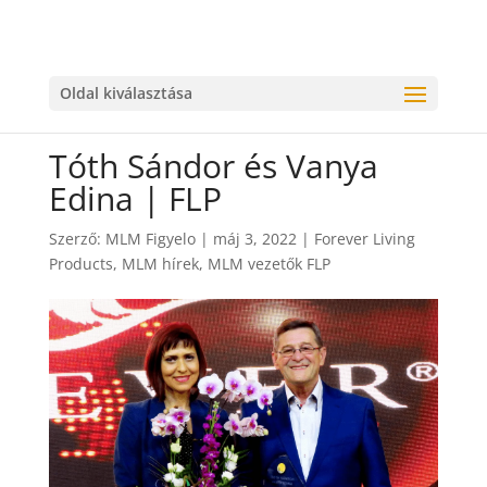
Oldal kiválasztása
Tóth Sándor és Vanya
Edina | FLP
Szerző:
MLM Figyelo
|
máj 3, 2022
|
Forever Living
Products
,
MLM hírek
,
MLM vezetők FLP