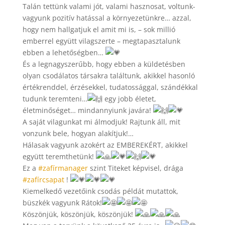
Talán tettünk valami jót, valami hasznosat, voltunk-
vagyunk pozitív hatással a környezetünkre… azzal,
hogy nem hallgatjuk el amit mi is, – sok millió
emberrel együtt vilagszerte – megtapasztalunk
ebben a lehetőségben…
És a legnagyszerűbb, hogy ebben a küldetésben
olyan csodálatos társakra találtunk, akikkel hasonló
értékrenddel, érzésekkel, tudatossággal, szándékkal
tudunk teremteni…
egy jobb életet,
életminőséget… mindannyiunk javára!
A saját vilagunkat mi álmodjuk! Rajtunk áll, mit
vonzunk bele, hogyan alakítjuk!…
Hálasak vagyunk azokért az EMBEREKÉRT, akikkel
együtt teremthetünk!
Ez a
#zafírmanager
szint Titeket képvisel, drága
#zafírcsapat
!
Kiemelkedő vezetőink csodás példát mutattok,
büszkék vagyunk Rátok!
Köszönjük, köszönjük, köszönjük!