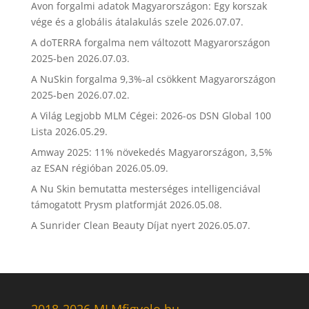
Avon forgalmi adatok Magyarországon: Egy korszak
vége és a globális átalakulás szele
2026.07.07.
A doTERRA forgalma nem változott Magyarországon
2025-ben
2026.07.03.
A NuSkin forgalma 9,3%-al csökkent Magyarországon
2025-ben
2026.07.02.
A Világ Legjobb MLM Cégei: 2026-os DSN Global 100
Lista
2026.05.29.
Amway 2025: 11% növekedés Magyarországon, 3,5%
az ESAN régióban
2026.05.09.
A Nu Skin bemutatta mesterséges intelligenciával
támogatott Prysm platformját
2026.05.08.
A Sunrider Clean Beauty Díjat nyert
2026.05.07.