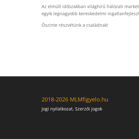
Az elmúlt időszakban világhírű hálózati marke
egyik legnagyobb kereskedelmi ingatlanfejlesztő
Őszinte részvétünk a családnak!
2018-2026 MLMfigyelo.hu
Jogi nyilatkozat, Szerzői jogok