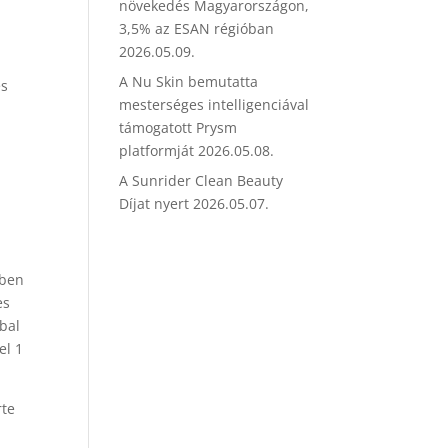
növekedés Magyarországon,
3,5% az ESAN régióban
2026.05.09.
A Nu Skin bemutatta
és
mesterséges intelligenciával
támogatott Prysm
platformját
2026.05.08.
A Sunrider Clean Beauty
Díjat nyert
2026.05.07.
-ben
es
obal
el 1
rte