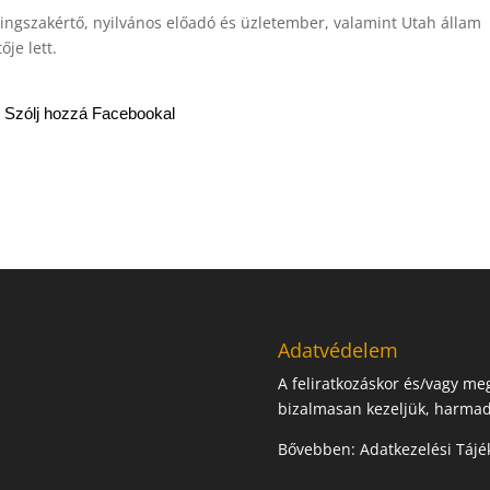
tingszakértő, nyilvános előadó és üzletember, valamint Utah állam
je lett.
Szólj hozzá Facebookal
Adatvédelem
A feliratkozáskor és/vagy m
bizalmasan kezeljük, harmad
Bővebben:
Adatkezelési Tájé