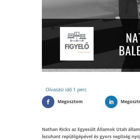
Megosztom
Megosz
Nathan Ricks az Egyesült Államok Utah államb
lezuhant repülőgépével és gyors segítség nyúj