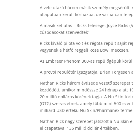
A vele utazó három másik személy megsérült. Az
állapotban került kórházba, de várhatóan felép
A másik két utas – Ricks felesége, Joyce Ricks
zúzódásokat szenvedtek”.
Ricks kiváló pilóta volt és régóta repült saját 
vegyenek a hétfő reggeli Rose Bowl meccsen.
Az Embraer Phenom 300-as repülőgépük körülbe
A provoi repülőtér igazgatója, Brian Torgesen a
Nathan Ricks három évtizede vezető szerepet t
kezdődött, amikor mindössze 24 hónap alatt 100
20 millió dolláros körének tagja. A Nu Skin tö
(OTG) szervezetnek, amely több mint 500 ezer 
milliárd USD értékű Nu Skin/Pharmanex termék
Nathan Rick nagy szerepet játszott a Nu Skin 
el csapatával 135 millió dollár értékben.