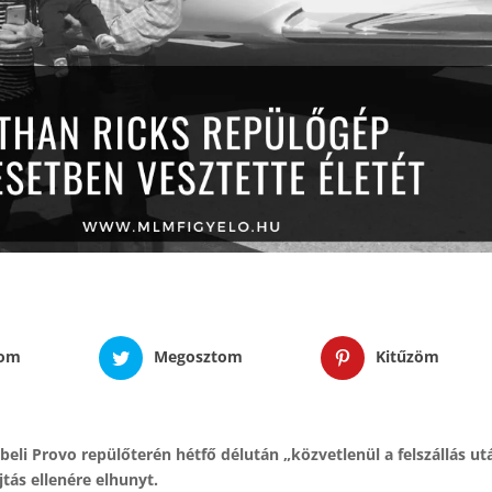
tom
Megosztom
Kitűzöm
eli Provo repülőterén hétfő délután „közvetlenül a felszállás ut
tás ellenére elhunyt.