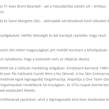
 51 éves Brent Beardall – aki a másodpilóta ülésén ült – kritikus
ül.
 (56) és Dane Margetts (36) – „könnyebb sérüléseknek tűnő ütéseket 
repülőgépével. Hétfőn feleségét és két barátját repítette, hogy részt
lül 450 méter magasságban járt mielőtt lezuhant a kifutópályán.
zt nyilatkozta, hogy a balesetet nem az időjárás okozta.
öltött be a hálózati marketing világában. Kirobbanó karrierje 1989
 ezer fős hálózatot hozott létre a Nu Skinnél. A Nu Skin Enterpris
rténetének egyik legnagyobb forgalmazója. Alapítója a One Team Gl
forgalmazóval rendelkezik 54 országban. Az OTG-csapat évente köz
ek eladásáért felelős.
elindításának Japánban, ahol a legmagasabb első éves eladásokat é