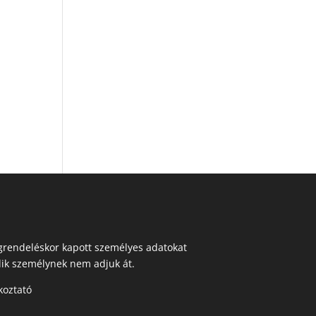
egrendeléskor kapott személyes adatokat
ik személynek nem adjuk át.
koztató