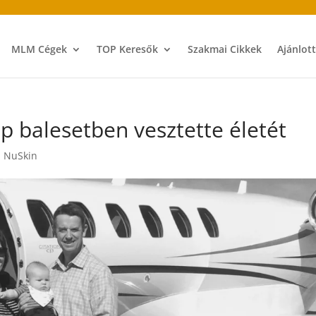
MLM Cégek
TOP Keresők
Szakmai Cikkek
Ajánlot
p balesetben vesztette életét
,
NuSkin