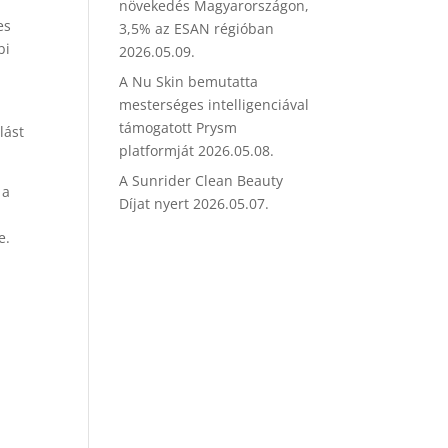
növekedés Magyarországon,
es
3,5% az ESAN régióban
bi
2026.05.09.
A Nu Skin bemutatta
mesterséges intelligenciával
támogatott Prysm
lást
platformját
2026.05.08.
A Sunrider Clean Beauty
 a
Díjat nyert
2026.05.07.
e.