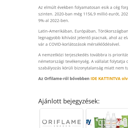
Az elmúlt években folyamatosan esik a cég forg
szinten. 2020-ban még 1156,9 millió eurót, 20
9%-al 2022-ben.
Latin-Amerikában, Európában, Törökországban 
legnagyobb kihívást jelentő piacnak, ahol az e
vár a COVID-korlátozások mérséklődésével.
A nemzetközi terjeszkedés továbbra is priorit
németországi tevékenység. A vállalat folytatja 
szabályozás körüli bizonytalanság miatt nem t
Az Orfilame-ről bővebben
IDE KATTINTVA olv
Ajánlott bejegyzések: