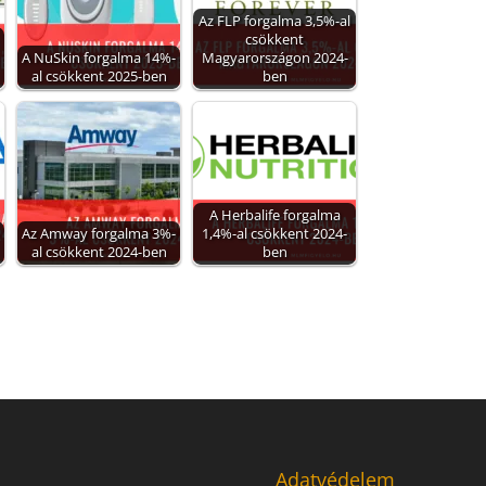
Az FLP forgalma 3,5%-al
csökkent
A NuSkin forgalma 14%-
Magyarországon 2024-
al csökkent 2025-ben
ben
A Herbalife forgalma
Az Amway forgalma 3%-
1,4%-al csökkent 2024-
al csökkent 2024-ben
ben
Adatvédelem