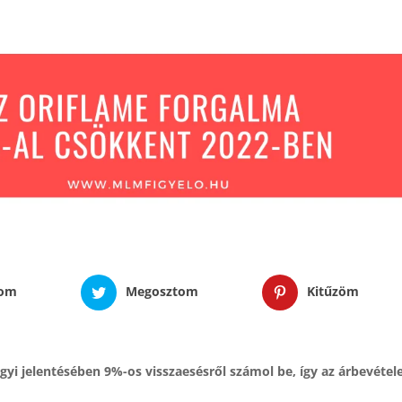
tom
Megosztom
Kitűzöm
yi jelentésében 9%-os visszaesésről számol be, így az árbevétel