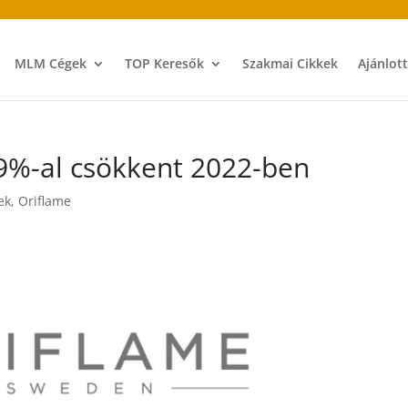
MLM Cégek
TOP Keresők
Szakmai Cikkek
Ajánlot
9%-al csökkent 2022-ben
ek
,
Oriflame