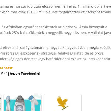
alma és hosszú idő után először nem éri el az 1 milliárd dollárt év
21-ben már csak 1016,5 millió eurót forgalmaztak ez csökkent továb
és Afrikában egyaránt csökkentek az eladások. Ázsia bizonyult a
ladások 25%-kal csökkentek a negyedik negyedévben. A vállalat javu
ást élvez a társaság számára, a negyedik negyedévben megkezdődik
oroszországi eszközeinek stratégiai felülvizsgálatát, de az orosz
udott végleges döntést vagy határidőt adni ezekre az intézkedésekr
ashatsz.
Szólj hozzá Facebookal