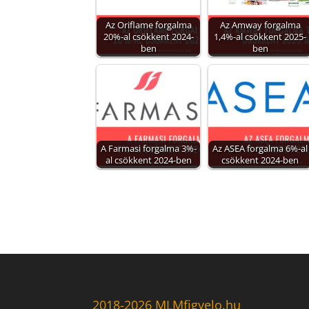
Az Oriflame forgalma
Az Amway forgalma
20%-al csökkent 2024-
1,4%-al csökkent 2025-
ben
ben
A Farmasi forgalma 3%-
Az ASEA forgalma 6%-al
al csökkent 2024-ben
csökkent 2024-ben
2018-2026 MLMfigyelo.hu