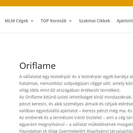
MLM Cégek
TOP Keresők
Szakmai Cikkek
Ajánlot
Oriflame
A vállalatot egy testvérpár és a testvérpár egyik barátja
hatalmas, nemzetközi szépségipari céggé vált, amely közv
világ több mint 60 országában értékesíti termékeit.
Az Oriflame kitűnő üzleti lehetőséget kínál mindazokna
pénzt keresni, és akik személyes álmaik és céljaik eléré
valóban egyedülálló ajánlatot – Keress pénzt még ma, és
Az emberek és a természet iránti tisztelet – ami a cég 
egyaránt megnyilvánul – a vállalat működésének mozgató
Foundation (A Világ Gyermekeiért Alapítvány) társalapítój