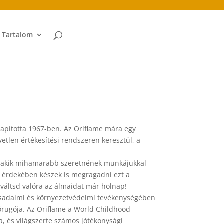
t Tartalom
 alapította 1967-ben. Az Oriflame mára egy
etlen értékesítési rendszeren keresztül, a
k, akik mihamarabb szeretnének munkájukkal
se érdekében készek is megragadni ezt a
 váltsd valóra az álmaidat már holnap!
társadalmi és környezetvédelmi tevékenységében
rugója. Az Oriflame a World Childhood
a, és világszerte számos jótékonysági