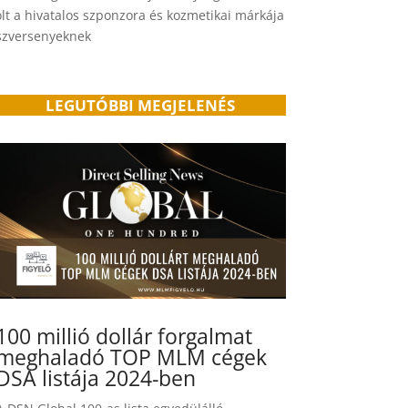
olt a hivatalos szponzora és kozmetikai márkája
iszversenyeknek
LEGUTÓBBI MEGJELENÉS
100 millió dollár forgalmat
meghaladó TOP MLM cégek
DSA listája 2024-ben