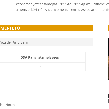
kezdeményezést támogat.
2011-től 2015-ig az Oriflame v
a nemzetközi női WTA (Women’s Tennis Association) ten
SMERTETŐ
Tőzsdei Árfolyam
DSA Ranglista helyezés
9
bb-szintes