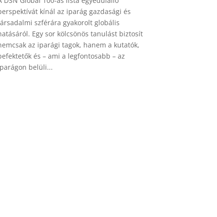
A DSN Global 100-as lista egyedülálló
perspektívát kínál az iparág gazdasági és
társadalmi szférára gyakorolt ​​globális
hatásáról. Egy sor kölcsönös tanulást biztosít
nemcsak az iparági tagok, hanem a kutatók,
befektetők és – ami a legfontosabb – az
iparágon belüli...