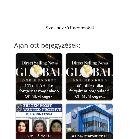
Szólj hozzá Facebookal
Ajánlott bejegyzések:
100 millió dollár
100 millió dollár
forgalmat meghaladó
forgalmat meghaladó
TOP MLM cégek…
TOP MLM cégek…
5 millió dollár
A PM-International