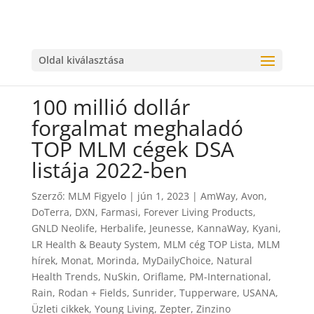
Oldal kiválasztása
100 millió dollár
forgalmat meghaladó
TOP MLM cégek DSA
listája 2022-ben
Szerző:
MLM Figyelo
|
jún 1, 2023
|
AmWay
,
Avon
,
DoTerra
,
DXN
,
Farmasi
,
Forever Living Products
,
GNLD Neolife
,
Herbalife
,
Jeunesse
,
KannaWay
,
Kyani
,
LR Health & Beauty System
,
MLM cég TOP Lista
,
MLM
hírek
,
Monat
,
Morinda
,
MyDailyChoice
,
Natural
Health Trends
,
NuSkin
,
Oriflame
,
PM-International
,
Rain
,
Rodan + Fields
,
Sunrider
,
Tupperware
,
USANA
,
Üzleti cikkek
,
Young Living
,
Zepter
,
Zinzino