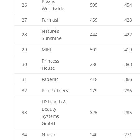
Plexus
26
505
454
Worldwide
27
Farmasi
459
428
Nature’s
28
444
422
Sunshine
29
MIKI
502
419
Princess
30
286
383
House
31
Faberlic
418
366
32
Pro-Partners
279
286
LR Health &
Beauty
33
325
285
Systems
GmbH
34
Noevir
240
271