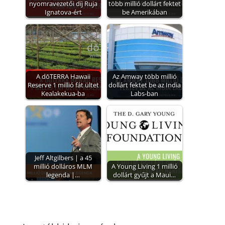
nyomravezetői díj Ruja
több millió dollárt fektet
Ignatova-ért
be Amerikában
A dōTERRA Hawaii
Az Amway több millió
Reserve 1 millió fát ültet
dollárt fektet be az India
Kealakekua-ba
Labs-ban
Jeff Altgilbers | a 45
millió dolláros MLM
A Young Living 1 millió
legenda |…
dollárt gyűjt a Maui…