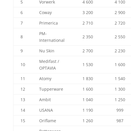
5
Vorwerk
4 600
4 100
6
Coway
3 200
2 900
7
Primerica
2 710
2 720
PM-
8
2 350
2 550
International
9
Nu Skin
2 700
2 230
Medifast /
10
1 530
1 600
OPTAVIA
11
Atomy
1 830
1 540
12
Tupperware
1 600
1 300
13
Ambit
1 040
1 250
14
USANA
1 190
999
15
Oriflame
1 260
987