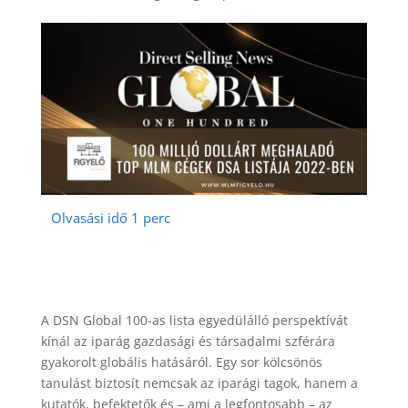
A DSN Global 100-as lista egyedülálló perspektívát
kínál az iparág gazdasági és társadalmi szférára
gyakorolt ​​globális hatásáról. Egy sor kölcsönös
tanulást biztosít nemcsak az iparági tagok, hanem a
kutatók, befektetők és – ami a legfontosabb – az