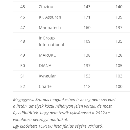
45
Zinzino
143
140
46
KK Assuran
171
139
47
Mannatech
160
137
inGroup
48
109
135
International
49
MARUKO
138
128
50
DIANA
137
105
51
Xyngular
153
103
52
Charle
118
100
Megjegyzés: Számos magánkézben lévő cég nem szerepel
a listán, amelyek közül néhányan jelen voltak
, de most
úgy döntöttek, hogy nem teszik nyilvánossá a 2022-re
vonatkozó pénzügyi adataikat.
Egy kibővített TOP100 lista június végére várható.