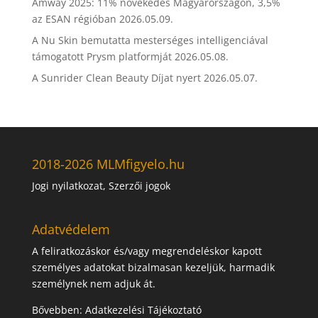
Amway 2025: 11% növekedés Magyarországon, 3,5%
az ESAN régióban
2026.05.09.
A Nu Skin bemutatta mesterséges intelligenciával
támogatott Prysm platformját
2026.05.08.
A Sunrider Clean Beauty Díjat nyert
2026.05.07.
2018-2026 MLMfigyelo.hu
Jogi nyilatkozat, Szerzői jogok
Adatvédelem
A feliratkozáskor és/vagy megrendeléskor kapott
személyes adatokat bizalmasan kezeljük, harmadik
személynek nem adjuk át.
Bővebben:
Adatkezelési Tájékoztató