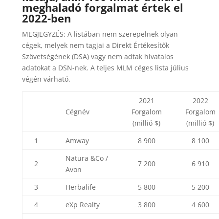
meghaladó forgalmat értek el
2022-ben
MEGJEGYZÉS: A listában nem szerepelnek olyan
cégek, melyek nem tagjai a Direkt Értékesítők
Szövetségének (DSA) vagy nem adtak hivatalos
adatokat a DSN-nek. A teljes MLM céges lista július
végén várható.
2021
2022
Cégnév
Forgalom
Forgalom
(millió $)
(millió $)
1
Amway
8 900
8 100
Natura &Co /
2
7 200
6 910
Avon
3
Herbalife
5 800
5 200
4
eXp Realty
3 800
4 600