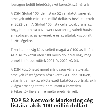
iparágon belüli lehetőségeket keresők számára is.
A DSN Global 100 idei listája 52 vállalatot ismer el,
amelyek több mint 100 millió dolláros bevételt értek
el 2022-ben. A Global 100 lista célja továbbra is az,
hogy bemutassa a Network Marketing valódi hatását
a gazdaságra, az egyénekre és az általuk kiszolgált
közösségekre.
Tizenhat ország képviselteti magát a G100-as listán.
Az első 25 közül öten 100 millió dollárral vagy még
ennél is többet nőttek 2021 és 2022 között.
A DSN köszönetet mond mindazon vállalatoknak,
amelyek készségesen részt vettek a Global 100-on,
valamint annak az elkötelezett kutatócsoportnak, akik
világszerte segítettek bemutatni a közvetlen
értékesítők figyelemre méltó eredményeit.
TOP 52 Network Marketing cég
listája, akik 100 millió dollárt