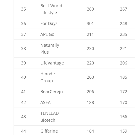
Best World
35
289
267
Lifestyle
36
For Days
301
248
37
APL Go
211
235
Naturally
38
230
221
Plus
39
LifeVantage
220
206
Hinode
40
260
185
Group
41
BearCereju
206
172
42
ASEA
188
170
TENLEAD
43
166
Biotech
44
Giffarine
184
159