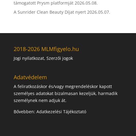
támogatott Prysm platformját
2026.05.08.
A Sunrider Clean Beauty Díjat nyert
2026.05.07.
2018-2026 MLMfigyelo.hu
Jogi nyilatkozat, Szerzői jogok
Adatvédelem
A feliratkozáskor és/vagy megrendeléskor kapott
személyes adatokat bizalmasan kezeljük, harmadik
személynek nem adjuk át.
Bővebben:
Adatkezelési Tájékoztató