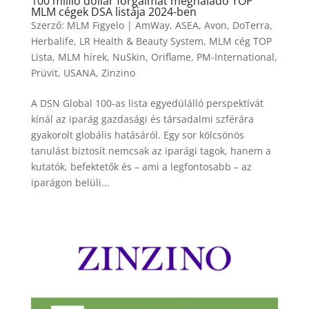
100 millió dollár forgalmat meghaladó TOP
MLM cégek DSA listája 2024-ben
Szerző:
MLM Figyelo
|
AmWay
,
ASEA
,
Avon
,
DoTerra
,
Herbalife
,
LR Health & Beauty System
,
MLM cég TOP
Lista
,
MLM hírek
,
NuSkin
,
Oriflame
,
PM-International
,
Prüvit
,
USANA
,
Zinzino
A DSN Global 100-as lista egyedülálló perspektívát
kínál az iparág gazdasági és társadalmi szférára
gyakorolt ​​globális hatásáról. Egy sor kölcsönös
tanulást biztosít nemcsak az iparági tagok, hanem a
kutatók, befektetők és – ami a legfontosabb – az
iparágon belüli...