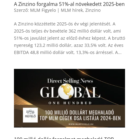
A Zinzino forgalma 51%-al növekedett 2025-ben
Szerző:
MLM Figyelo
|
MLM hírek
,
Zinzino
A Zinzino közzétette 2025-ös év végi jelentését. A
2025-ös teljes év bevétele 362 millió dollár volt, ami
51%-os javulást jelent az előző évhez képest. A bruttó
nyereség 123,2 millió dollár, azaz 33,5% volt. Az éves
EBITDA 48,8 millió dollár volt, 13,3%-os árréssel. A...