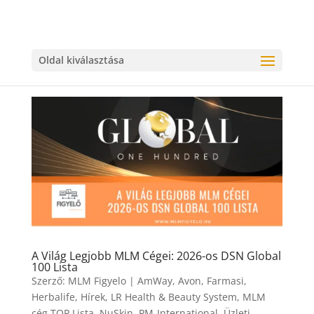
Oldal kiválasztása
A Világ Legjobb MLM Cégei: 2026-os DSN Global
100 Lista
Szerző:
MLM Figyelo
|
AmWay
,
Avon
,
Farmasi
,
Herbalife
,
Hírek
,
LR Health & Beauty System
,
MLM
cég TOP Lista
,
NuSkin
,
PM-International
,
Üzleti