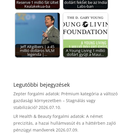
Reserve 1 millió fát ültet
dollárt fektet be az India
Kealakekua-ba
Labs-ban
Jeff Altgilbers | a 45
millió dolláros MLM
A Young Living 1 millió
legenda |…
dollárt gyűjt a Maui…
Legutóbbi bejegyzések
Zepter forgalmi adatok: Prémium kategória a változó
gazdasági környezetben – Stagnálás vagy
stabilizáció?
2026.07.10.
LR Health & Beauty forgalmi adatok: A német
precizitás, a hazai hullámvasút és a háttérben zajló
pénzügyi manőverek
2026.07.09.