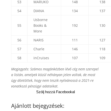
53
MARUKO
148
138
54
DIANA
134
137
Usborne
55
Books &
192
130
More
56
NARIS
111
127
57
Charle
146
118
58
inCruises
107
109
Megjegyzés: Számos magánkézben lévő cég nem szerepel
a listán, amelyek közül néhányan jelen voltak
, de most
úgy döntöttek, hogy nem teszik nyilvánossá a 2021-re
vonatkozó pénzügyi adataikat.
Szólj hozzá Facebookal
Ajánlott bejegyzések: