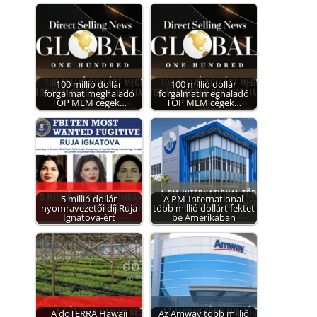
100 millió dollár
100 millió dollár
forgalmat meghaladó
forgalmat meghaladó
TOP MLM cégek…
TOP MLM cégek…
5 millió dollár
A PM-International
nyomravezetői díj Ruja
több millió dollárt fektet
Ignatova-ért
be Amerikában
A dōTERRA Hawaii
Az Amway több millió