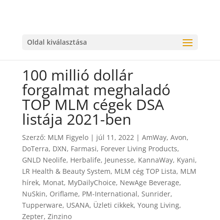
Oldal kiválasztása
100 millió dollár
forgalmat meghaladó
TOP MLM cégek DSA
listája 2021-ben
Szerző:
MLM Figyelo
|
júl 11, 2022
|
AmWay
,
Avon
,
DoTerra
,
DXN
,
Farmasi
,
Forever Living Products
,
GNLD Neolife
,
Herbalife
,
Jeunesse
,
KannaWay
,
Kyani
,
LR Health & Beauty System
,
MLM cég TOP Lista
,
MLM
hírek
,
Monat
,
MyDailyChoice
,
NewAge Beverage
,
NuSkin
,
Oriflame
,
PM-International
,
Sunrider
,
Tupperware
,
USANA
,
Üzleti cikkek
,
Young Living
,
Zepter
,
Zinzino