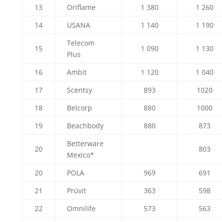
13
Oriflame
1 380
1 260
14
USANA
1 140
1 190
Telecom
15
1 090
1 130
Plus
16
Ambit
1 120
1 040
17
Scentsy
893
1020
18
Belcorp
880
1000
19
Beachbody
880
873
Betterware
20
803
Mexico*
20
POLA
969
691
21
Prüvit
363
598
22
Omnilife
573
563