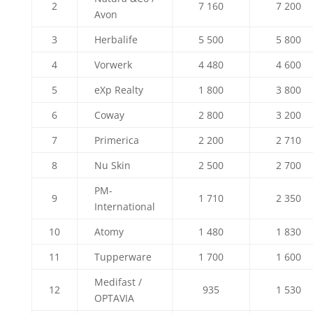
2
7 160
7 200
Avon
3
Herbalife
5 500
5 800
4
Vorwerk
4 480
4 600
5
eXp Realty
1 800
3 800
6
Coway
2 800
3 200
7
Primerica
2 200
2 710
8
Nu Skin
2 500
2 700
PM-
9
1 710
2 350
International
10
Atomy
1 480
1 830
11
Tupperware
1 700
1 600
Medifast /
12
935
1 530
OPTAVIA