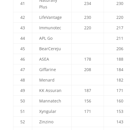
Naturally
41
234
230
Plus
42
LifeVantage
230
220
43
Immunotec
220
217
44
APL Go
211
45
BearCereju
206
46
ASEA
178
188
47
Giffarine
208
184
48
Menard
182
49
KK Assuran
187
171
50
Mannatech
156
160
51
Xyngular
171
153
52
Zinzino
143