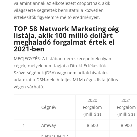
valamint annak az elkötelezett csoportnak, akik
világszerte segítettek bemutatni a közvetlen
értékesítők figyelemre méltó eredményeit.
TOP 58 Network Marketing cég
listája, akik 100 millió dollárt
meghaladó forgalmat értek el
2021-ben
MEGJEGYZÉS: A listában nem szerepelnek olyan
cégek, melyek nem tagjai a Direkt Értékesítők
Szövetségének (DSA) vagy nem adtak hivatalos
adatokat a DSN-nek. A teljes MLM céges lista július
végén várható.
2020
2021
Cégnév
Forgalom
Forgalom
(millió $)
(millió $)
1
Amway
8 500
8 900
Natura &Co /