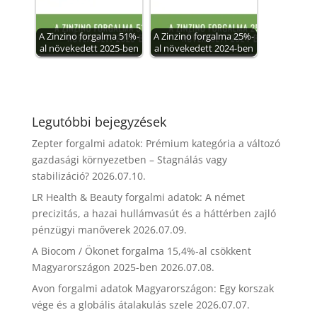
A Zinzino forgalma 51%-
A Zinzino forgalma 25%-
al növekedett 2025-ben
al növekedett 2024-ben
Legutóbbi bejegyzések
Zepter forgalmi adatok: Prémium kategória a változó
gazdasági környezetben – Stagnálás vagy
stabilizáció?
2026.07.10.
LR Health & Beauty forgalmi adatok: A német
precizitás, a hazai hullámvasút és a háttérben zajló
pénzügyi manőverek
2026.07.09.
A Biocom / Ökonet forgalma 15,4%-al csökkent
Magyarországon 2025-ben
2026.07.08.
Avon forgalmi adatok Magyarországon: Egy korszak
vége és a globális átalakulás szele
2026.07.07.