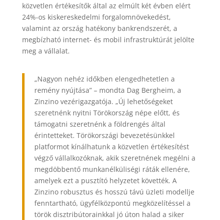
közvetlen értékesítők által az elmúlt két évben elért
24%-os kiskereskedelmi forgalomnövekedést,
valamint az ország hatékony bankrendszerét, a
megbízható internet- és mobil infrastruktúrát jelölte
meg a vállalat.
„Nagyon nehéz időkben elengedhetetlen a
remény nyújtása” – mondta Dag Bergheim, a
Zinzino vezérigazgatója. „Új lehetőségeket
szeretnénk nyitni Törökország népe előtt, és
támogatni szeretnénk a földrengés által
érintetteket. Törökországi bevezetésünkkel
platformot kínálhatunk a közvetlen értékesítést
végző vállalkozóknak, akik szeretnének megélni a
megdöbbentő munkanélküliségi ráták ellenére,
amelyek ezt a pusztító helyzetet követték. A
Zinzino robusztus és hosszú távú üzleti modellje
fenntartható, ügyfélközpontú megközelítéssel a
török ​​disztribútorainkkal jó úton halad a siker