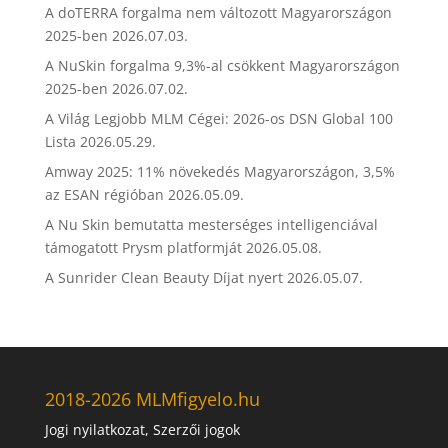
A doTERRA forgalma nem változott Magyarországon
2025-ben
2026.07.03.
A NuSkin forgalma 9,3%-al csökkent Magyarországon
2025-ben
2026.07.02.
A Világ Legjobb MLM Cégei: 2026-os DSN Global 100
Lista
2026.05.29.
Amway 2025: 11% növekedés Magyarországon, 3,5%
az ESAN régióban
2026.05.09.
A Nu Skin bemutatta mesterséges intelligenciával
támogatott Prysm platformját
2026.05.08.
A Sunrider Clean Beauty Díjat nyert
2026.05.07.
2018-2026 MLMfigyelo.hu
Jogi nyilatkozat, Szerzői jogok