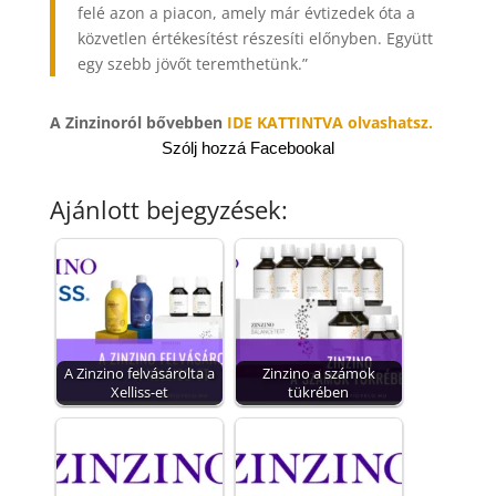
felé azon a piacon, amely már évtizedek óta a
közvetlen értékesítést részesíti előnyben. Együtt
egy szebb jövőt teremthetünk.”
A Zinzinoról bővebben
IDE KATTINTVA olvashatsz.
Szólj hozzá Facebookal
Ajánlott bejegyzések:
A Zinzino felvásárolta a
Zinzino a számok
Xelliss-et
tükrében