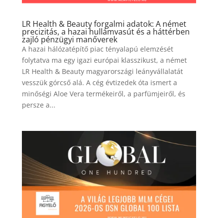
LR Health & Beauty forgalmi adatok: A német
precizitás, a hazai hullámvasút és a háttérben
zajló pénzügyi manőverek
A hazai hálózatépítő piac tényalapú elemzését
folytatva ma egy igazi európai klasszikust, a német
LR Health & Beauty magyarországi leányvállalatát
vesszük górcső alá. A cég évtizedek óta ismert a
minőségi Aloe Vera termékeiről, a parfümjeiről, és
persze a...