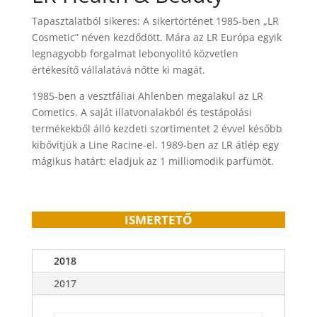
Tapasztalatból sikeres: A sikertörténet 1985-ben „LR
Cosmetic” néven kezdődött. Mára az LR Európa egyik
legnagyobb forgalmat lebonyolító közvetlen
értékesítő vállalatává nőtte ki magát.
1985-ben a vesztfáliai Ahlenben megalakul az LR
Cometics. A saját illatvonalakból és testápolási
termékekből álló kezdeti szortimentet 2 évvel később
kibővítjük a Line Racine-el. 1989-ben az LR átlép egy
mágikus határt: eladjuk az 1 milliomodik parfümöt.
ISMERTETŐ
2018
2017