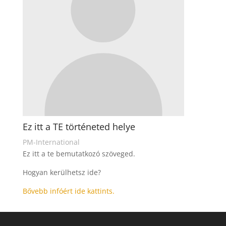
Ez itt a TE történeted helye
PM-International
Ez itt a te bemutatkozó szöveged.
Hogyan kerülhetsz ide?
Bővebb infóért ide kattints.