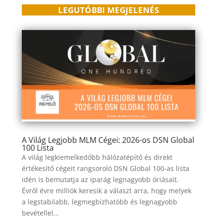
LEGUTÓBBI MEGJELENÉS
A Világ Legjobb MLM Cégei: 2026-os DSN Global
100 Lista
A világ legkiemelkedőbb hálózatépítő és direkt
értékesítő cégeit rangsoroló DSN Global 100-as lista
idén is bemutatja az iparág legnagyobb óriásait.
Évről évre milliók keresik a választ arra, hogy melyek
a legstabilabb, legmegbízhatóbb és legnagyobb
bevétellel...