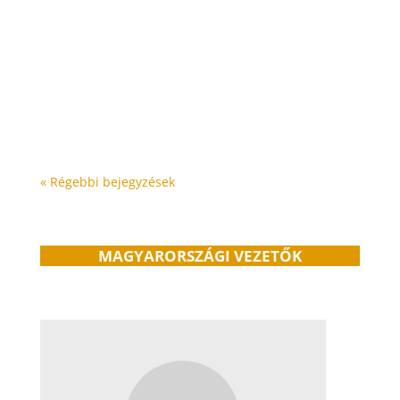
Rolf Sorg, a PM-International vezérigazgatója
bejelentette, hogy a cég bevétele elérte a 3
milliárd dolláros mérföldkövet. A bejelentés a
németországi céges ünnepségen történt, amin
több mint 15 000 ember vett részt, és több
mint 250 000-en nézték az interneten. Ezzel...
« Régebbi bejegyzések
MAGYARORSZÁGI VEZETŐK