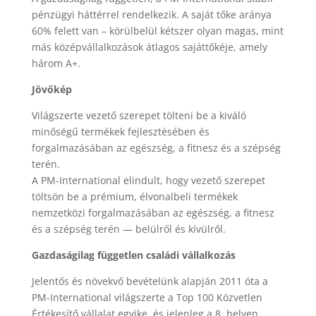
pénzügyi háttérrel rendelkezik. A saját tőke aránya
60% felett van – körülbelül kétszer olyan magas, mint
más középvállalkozások átlagos sajáttőkéje, amely
három A+.
Jövőkép
Világszerte vezető szerepet tölteni be a kiváló
minőségű termékek fejlesztésében és
forgalmazásában az egészség, a fitnesz és a szépség
terén.
A PM-International elindult, hogy vezető szerepet
töltsön be a prémium, élvonalbeli termékek
nemzetközi forgalmazásában az egészség, a fitnesz
és a szépség terén — belülről és kívülről.
Gazdaságilag független családi vállalkozás
Jelentős és növekvő bevételünk alapján 2011 óta a
PM-International világszerte a Top 100 Közvetlen
Értékesítő vállalat egyike, és jelenleg a 8. helyen.