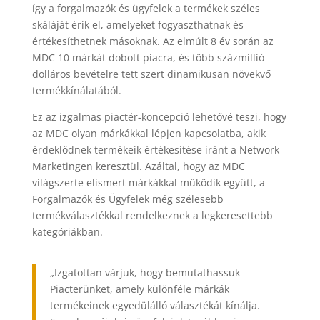
így a forgalmazók és ügyfelek a termékek széles
skáláját érik el, amelyeket fogyaszthatnak és
értékesíthetnek másoknak. Az elmúlt 8 év során az
MDC 10 márkát dobott piacra, és több százmillió
dolláros bevételre tett szert dinamikusan növekvő
termékkínálatából.
Ez az izgalmas piactér-koncepció lehetővé teszi, hogy
az MDC olyan márkákkal lépjen kapcsolatba, akik
érdeklődnek termékeik értékesítése iránt a Network
Marketingen keresztül. Azáltal, hogy az MDC
világszerte elismert márkákkal működik együtt, a
Forgalmazók és Ügyfelek még szélesebb
termékválasztékkal rendelkeznek a legkeresettebb
kategóriákban.
„Izgatottan várjuk, hogy bemutathassuk
Piacterünket, amely különféle márkák
termékeinek egyedülálló választékát kínálja.