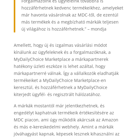
Forgalmazóink és ügyfeleink továbbra is
hozzáférhetnek kedvenc termékeikhez, amelyeket
már havonta vásárolnak az MDC-től, de ezentúl
más termékek és a megbízható márkák teljesen
új világához is hozzáférhetnek.” – mondja
Amellett, hogy új és izgalmas vásárlási módot
kínálunk az ügyfeleknek és a forgalmazóknak, a
MyDailyChoice Marketplace a márkapartnerek
hatékony üzleti eszköze is lehet azáltal, hogy
márkapartnerré válnak. Így a vállalkozók eladhatják
termékeiket a MyDailyChoice Marketplace-en
keresztül, és hozzáférhetnek a MyDailyChoice
kiterjedt ügyfél- és regisztrált hálózatához.
A márkák mostantól már jelentkezhetnek, és
engedélyt kaphatnak termékeik értékesítésére az
MDC piacon, ami úgy működik akárcsak az Amazon
és más e-kereskedelmi webhely. Amint a márkák
jóváhagyást kapnak, képesek lesznek kihasználni az