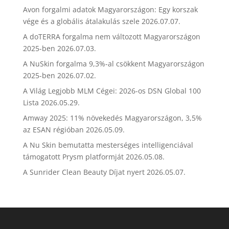
Avon forgalmi adatok Magyarországon: Egy korszak
vége és a globális átalakulás szele
2026.07.07.
A doTERRA forgalma nem változott Magyarországon
2025-ben
2026.07.03.
A NuSkin forgalma 9,3%-al csökkent Magyarországon
2025-ben
2026.07.02.
A Világ Legjobb MLM Cégei: 2026-os DSN Global 100
Lista
2026.05.29.
Amway 2025: 11% növekedés Magyarországon, 3,5%
az ESAN régióban
2026.05.09.
A Nu Skin bemutatta mesterséges intelligenciával
támogatott Prysm platformját
2026.05.08.
A Sunrider Clean Beauty Díjat nyert
2026.05.07.