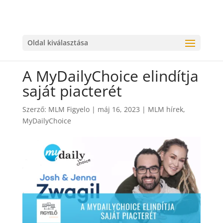
Oldal kiválasztása
A MyDailyChoice elindítja
saját piacterét
Szerző:
MLM Figyelo
|
máj 16, 2023
|
MLM hírek
,
MyDailyChoice