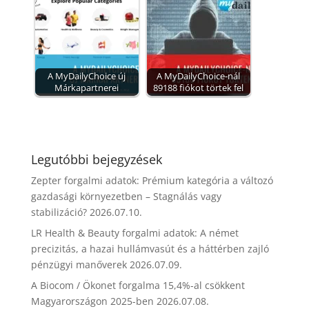
A MyDailyChoice új
A MyDailyChoice-nál
Márkapartnerei
89188 fiókot törtek fel
Legutóbbi bejegyzések
Zepter forgalmi adatok: Prémium kategória a változó
gazdasági környezetben – Stagnálás vagy
stabilizáció?
2026.07.10.
LR Health & Beauty forgalmi adatok: A német
precizitás, a hazai hullámvasút és a háttérben zajló
pénzügyi manőverek
2026.07.09.
A Biocom / Ökonet forgalma 15,4%-al csökkent
Magyarországon 2025-ben
2026.07.08.