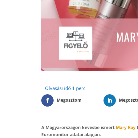
Megosztom
Megosz
A Magyarországon kevésbé ismert
Mary Kay
l
Euromonitor adatai alapján.