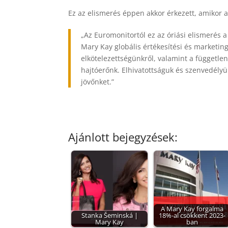
Ez az elismerés éppen akkor érkezett, amikor a
„Az Euromonitortól ez az óriási elismerés 
Mary Kay globális értékesítési és marketin
elkötelezettségünkről, valamint a függetle
hajtóerőnk. Elhivatottságuk és szenvedélyü
jövőnket.”
Ajánlott bejegyzések:
A Mary Kay forgalma
Stanka Šeminská |
18%-al csökkent 2023-
Mary Kay
ban