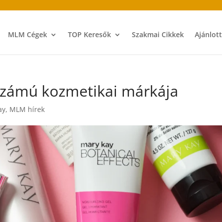
MLM Cégek
TOP Keresők
Szakmai Cikkek
Ajánlot
 számú kozmetikai márkája
ay
,
MLM hírek