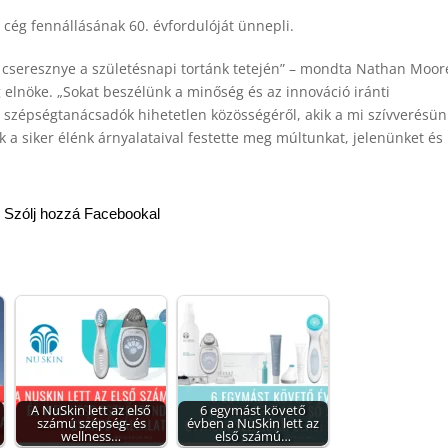
 cég fennállásának 60. évfordulóját ünnepli.
a cseresznye a születésnapi tortánk tetején” – mondta Nathan Moor
g elnöke. „Sokat beszélünk a minőség és az innováció iránti
n szépségtanácsadók hihetetlen közösségéről, akik a mi szívverésün
k a siker élénk árnyalataival festette meg múltunkat, jelenünket és
Szólj hozzá Facebookal
A NuSkin lett az első
6 egymást követő
számú szépség- és
évben a NuSkin lett az
wellness…
első számú…