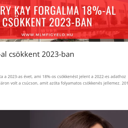
al csökkent 2023-ban
ta a 2023-as évet, ami 18%-os csökkenést jelent a 2022-es adathoz
láron volt a csúcson, amit azóta folyamatos csökkenés jellemez. 20