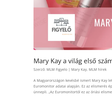
Mary Kay a világ első sz
Szerző:
MLM Figyelo
|
Mary Kay
,
MLM hírek
A Magyarországon kevésbé ismert Mary Kay lett
Euromonitor adatai alapján. Ez az elismerés ép
ünnepli. „Az Euromonitortól ez az óriási elismer