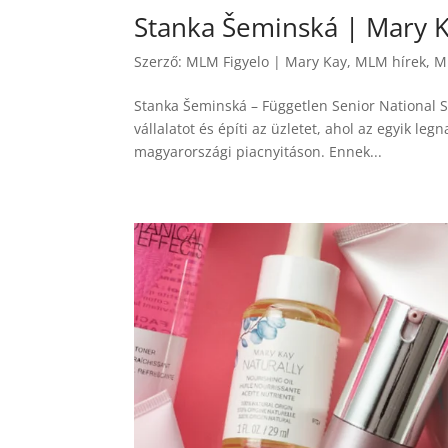
Stanka Šeminská | Mary 
Szerző:
MLM Figyelo
|
Mary Kay
,
MLM hírek
,
M
Stanka Šeminská – Független Senior National Sa
vállalatot és építi az üzletet, ahol az egyik le
magyarországi piacnyitáson. Ennek...