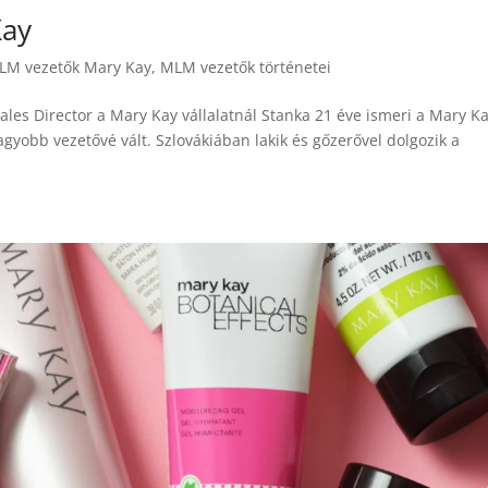
Kay
LM vezetők Mary Kay
,
MLM vezetők történetei
les Director a Mary Kay vállalatnál Stanka 21 éve ismeri a Mary K
gnagyobb vezetővé vált. Szlovákiában lakik és gőzerővel dolgozik a