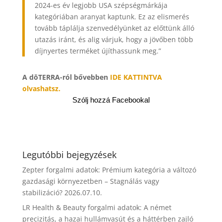
2024-es év legjobb USA szépségmárkája
kategóriában aranyat kaptunk. Ez az elismerés
tovább táplálja szenvedélyünket az előttünk álló
utazás iránt, és alig várjuk, hogy a jövőben több
díjnyertes terméket újíthassunk meg.”
A dōTERRA-ról bővebben
IDE KATTINTVA
olvashatsz.
Szólj hozzá Facebookal
Legutóbbi bejegyzések
Zepter forgalmi adatok: Prémium kategória a változó
gazdasági környezetben – Stagnálás vagy
stabilizáció?
2026.07.10.
LR Health & Beauty forgalmi adatok: A német
precizitás, a hazai hullámvasút és a háttérben zajló