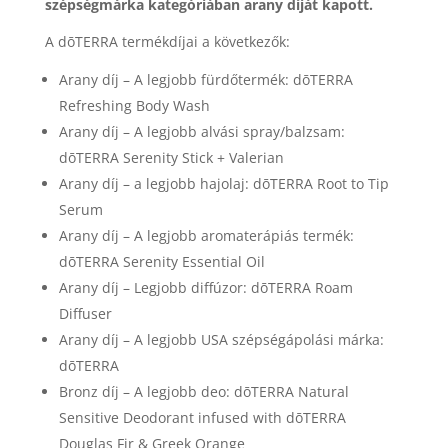
szépségmárka kategóriában arany díját kapott.
A dōTERRA termékdíjai a következők:
Arany díj – A legjobb fürdőtermék: dōTERRA
Refreshing Body Wash
Arany díj – A legjobb alvási spray/balzsam:
dōTERRA Serenity Stick + Valerian
Arany díj – a legjobb hajolaj: dōTERRA Root to Tip
Serum
Arany díj – A legjobb aromaterápiás termék:
dōTERRA Serenity Essential Oil
Arany díj – Legjobb diffúzor: dōTERRA Roam
Diffuser
Arany díj – A legjobb USA szépségápolási márka:
dōTERRA
Bronz díj – A legjobb deo: dōTERRA Natural
Sensitive Deodorant infused with dōTERRA
Douglas Fir & Greek Orange