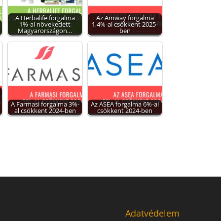
A Herbalife forgalma
Az Amway forgalma
1%-al növekedett
1,4%-al csökkent 2025-
Magyarországon…
ben
A Farmasi forgalma 3%-
Az ASEA forgalma 6%-al
al csökkent 2024-ben
csökkent 2024-ben
Adatvédelem