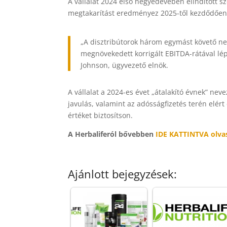
A vállalat 2024 első negyedévében elindított s
megtakarítást eredményez 2025-től kezdődően
„A disztribútorok három egymást követő ne
megnövekedett korrigált EBITDA-rátával lép
Johnson, ügyvezető elnök.
A vállalat a 2024-es évet „átalakító évnek” nev
javulás, valamint az adósságfizetés terén elért
értéket biztosítson.
A Herbaliferól bővebben
IDE KATTINTVA olva
Ajánlott bejegyzések: