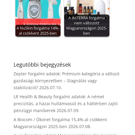
A doTERRA forgalma
nem változott
A NuSkin forgalma 14%-
Magyarországon 2025-
al csökkent 2025-ben
ben
Legutóbbi bejegyzések
Zepter forgalmi adatok: Prémium kategória a változó
gazdasági környezetben – Stagnálás vagy
stabilizáció?
2026.07.10.
LR Health & Beauty forgalmi adatok: A német
precizitás, a hazai hullámvasút és a háttérben zajló
pénzügyi manőverek
2026.07.09.
A Biocom / Ökonet forgalma 15,4%-al csökkent
Magyarországon 2025-ben
2026.07.08.