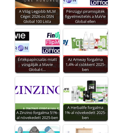
A Világ Legjobb MLM
Pénzügyi piramisjáték
Cégei: 2026-os DSN
figyelmeztetés a MaVie
Global 100 Lista
Global ellen
Értékpapírcsalás miatt
Az Amway forgalma
vizsgálják a Mavie
1,4%-al csökkent 2025-
Global-t…
ben
A Herbalife forgalma
A Zinzino forgalma 51%-
1%-al növekedett 2025-
al növekedett 2025-ben
ben