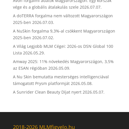
Avon forgalmi adatok Magyarországon: Egy korszak
vége és a globális átalakulás szele
2026.07.07.
A doTERRA forgalma nem változott Magyarországon
2025-ben
2026.07.03.
A NuSkin forgalma 9,3%-al csökkent Magyarországon
2025-ben
2026.07.02.
A Világ Legjobb MLM Cégei: 2026-os DSN Global 100
Lista
2026.05.29.
Amway 2025: 11% növekedés Magyarországon, 3,5%
az ESAN régióban
2026.05.09.
A Nu Skin bemutatta mesterséges intelligenciával
támogatott Prysm platformját
2026.05.08.
A Sunrider Clean Beauty Díjat nyert
2026.05.07.
2018-2026 MLMfigyelo.hu