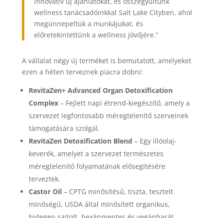
innovatív új ajánlatokat, és összegyűltünk
wellness tanácsadóinkkal Salt Lake Cityben, ahol
megünnepeltük a munkájukat, és
előretekintettünk a wellness jövőjére.”
A vállalat négy új terméket is bemutatott, amelyeket
ezen a héten terveznek piacra dobni:
RevitaZen+ Advanced Organ Detoxification
Complex
– Fejlett napi étrend-kiegészítő, amely a
szervezet legfontosabb méregtelenítő szerveinek
támogatására szolgál.
RevitaZen Detoxification Blend
– Egy illóolaj-
keverék, amelyet a szervezet természetes
méregtelenítő folyamatának elősegítésére
terveztek.
Castor Oil
– CPTG minősítésű, tiszta, tesztelt
minőségű, USDA által minősített organikus,
hidegen sajtolt, hexánmentes és vegánbarát