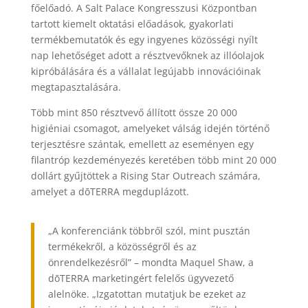
főelőadó. A Salt Palace Kongresszusi Központban
tartott kiemelt oktatási előadások, gyakorlati
termékbemutatók és egy ingyenes közösségi nyílt
nap lehetőséget adott a résztvevőknek az illóolajok
kipróbálására és a vállalat legújabb innovációinak
megtapasztalására.
Több mint 850 résztvevő állított össze 20 000
higiéniai csomagot, amelyeket válság idején történő
terjesztésre szántak, emellett az eseményen egy
filantróp kezdeményezés keretében több mint 20 000
dollárt gyűjtöttek a Rising Star Outreach számára,
amelyet a dōTERRA megduplázott.
„A konferenciánk többről szól, mint pusztán
termékekről, a közösségről és az
önrendelkezésről” – mondta Maquel Shaw, a
dōTERRA marketingért felelős ügyvezető
alelnöke. „Izgatottan mutatjuk be ezeket az