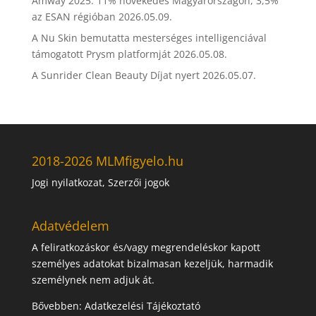
Amway 2025: 11% növekedés Magyarországon, 3,5%
az ESAN régióban
2026.05.09.
A Nu Skin bemutatta mesterséges intelligenciával
támogatott Prysm platformját
2026.05.08.
A Sunrider Clean Beauty Díjat nyert
2026.05.07.
2018-2026 MLMfigyelo.hu
Jogi nyilatkozat, Szerzői jogok
Adatvédelem
A feliratkozáskor és/vagy megrendeléskor kapott
személyes adatokat bizalmasan kezeljük, harmadik
személynek nem adjuk át.
Bővebben:
Adatkezelési Tájékoztató