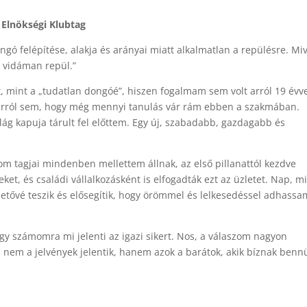
 Elnökségi Klubtag
ngó felépítése, alakja és arányai miatt alkalmatlan a repülésre. Mi
 vidáman repül.”
, mint a „tudatlan dongóé”, hiszen fogalmam sem volt arról 19 évv
e arról sem, hogy még mennyi tanulás vár rám ebben a szakmában.
lág kapuja tárult fel előttem. Egy új, szabadabb, gazdagabb és
 tagjai mindenben mellettem állnak, az első pillanattól kezdve
et, és családi vállalkozásként is elfogadták ezt az üzletet. Nap, m
tővé teszik és elősegítik, hogy örömmel és lelkesedéssel adhassa
y számomra mi jelenti az igazi sikert. Nos, a válaszom nagyon
s nem a jelvények jelentik, hanem azok a barátok, akik bíznak benn