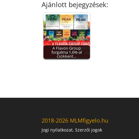
Ajánlott bejegyzések:
A Flavon Group
forgalma 1,6%-al
csökkent…
2018-2026 MLMfigyelo.hu
Jogi nyilatkozat, Szerzői jogok