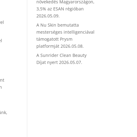
növekedés Magyarországon,
3,5% az ESAN régióban
2026.05.09.
vel
A Nu Skin bemutatta
mesterséges intelligenciával
támogatott Prysm
el
platformját
2026.05.08.
A Sunrider Clean Beauty
Díjat nyert
2026.05.07.
int
m
ünk,