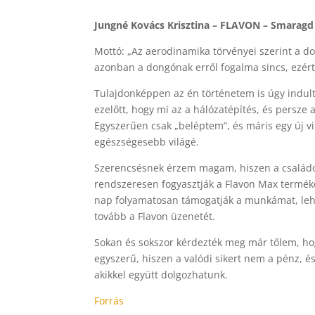
Jungné Kovács Krisztina – FLAVON – Smaragd
Mottó: „Az aerodinamika törvényei szerint a do
azonban a dongónak erről fogalma sincs, ezért
Tulajdonképpen az én történetem is úgy indult
ezelőtt, hogy mi az a hálózatépítés, és persz
Egyszerűen csak „beléptem”, és máris egy új vi
egészségesebb világé.
Szerencsésnek érzem magam, hiszen a családom
rendszeresen fogyasztják a Flavon Max termékek
nap folyamatosan támogatják a munkámat, lehe
tovább a Flavon üzenetét.
Sokan és sokszor kérdezték meg már tőlem, hog
egyszerű, hiszen a valódi sikert nem a pénz, é
akikkel együtt dolgozhatunk.
Forrás