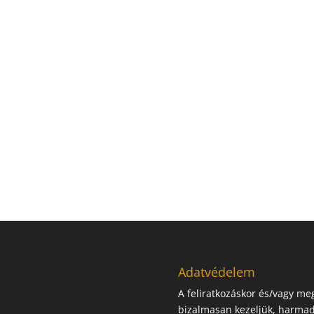
Adatvédelem
A feliratkozáskor és/vagy m
bizalmasan kezeljük, harmad