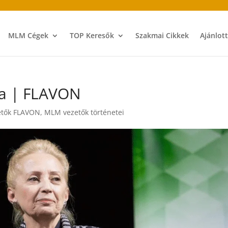
MLM Cégek
TOP Keresők
Szakmai Cikkek
Ajánlot
na | FLAVON
tők FLAVON
,
MLM vezetők történetei