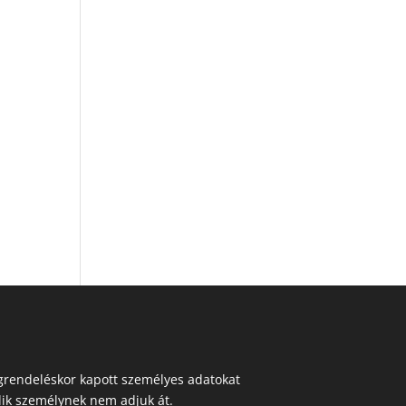
egrendeléskor kapott személyes adatokat
ik személynek nem adjuk át.