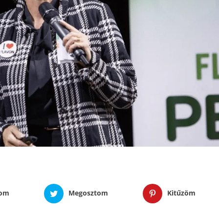
tom
Megosztom
Kitűzöm